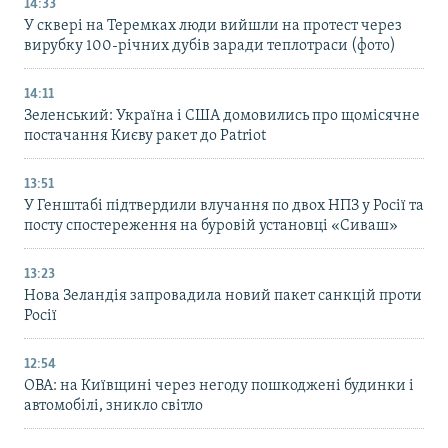
14:33
У сквері на Теремках люди вийшли на протест через
вирубку 100-річних дубів заради теплотраси (фото)
14:11
Зеленський: Україна і США домовились про щомісячне
постачання Києву ракет до Patriot
13:51
У Генштабі підтвердили влучання по двох НПЗ у Росії та
посту спостереження на буровій установці «Сиваш»
13:23
Нова Зеландія запровадила новий пакет санкцій проти
Росії
12:54
ОВА: на Київщині через негоду пошкоджені будинки і
автомобілі, зникло світло