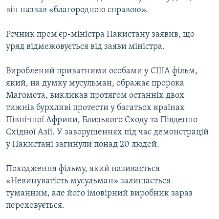
Усі сайти RFE/RL
він назвав «благородною справою».
Речник прем'єр-міністра Пакистану заявив, що
уряд відмежовується від заяви міністра.
Вироблений приватними особами у США фільм,
який, на думку мусульман, ображає пророка
Магомета, викликав протягом останніх двох
тижнів бурхливі протести у багатьох країнах
Північної Африки, Близького Сходу та Південно-
Східної Азії. У заворушеннях під час демонстрацій
у Пакистані загинули понад 20 людей.
Походження фільму, який називається
«Невинуватість мусульман» залишається
туманним, але його імовірний виробник зараз
переховується.