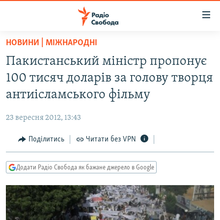
Доступність
посилання
Перейти
НОВИНИ | МІЖНАРОДНІ
до
РАДІО СВОБОДА – 70 РОКІВ
Пакистанський міністр пропонує
основного
ВСЕ ЗА ДОБУ
матеріалу
100 тисяч доларів за голову творця
СТАТТІ
Перейти
антиісламського фільму
до
ВІЙНА
ПОЛІТИКА
основної
23 вересня 2012, 13:43
РОСІЙСЬКА «ФІЛЬТРАЦІЯ»
ЕКОНОМІКА
навігації
Перейти
Поділитись
Читати без VPN
ДОНБАС.РЕАЛІЇ
СУСПІЛЬСТВО
до
КРИМ.РЕАЛІЇ
КУЛЬТУРА
пошуку
Додати Радіо Свобода як бажане джерело в Google
ТИ ЯК?
СПОРТ
СХЕМИ
УКРАЇНА
КИТАЙ.ВИКЛИКИ
СВІТ