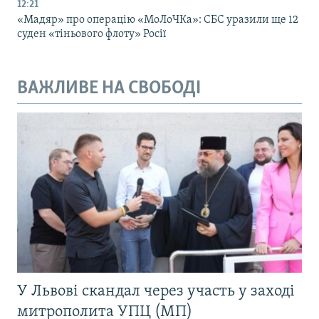
12:21
«Мадяр» про операцію «МоЛоЧКа»: СБС уразили ще 12
суден «тіньового флоту» Росії
ВАЖЛИВЕ НА СВОБОДІ
У Львові скандал через участь у заході
митрополита УПЦ (МП)