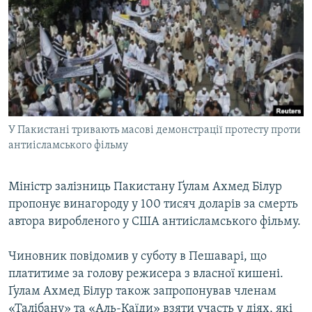
МУЛЬТИМЕДІА
ФОТО
СПЕЦПРОЄКТИ
ПОДКАСТИ
КРИМ РЕАЛІЇ
У Пакистані тривають масові демонстрації протесту проти
РУС
антиісламського фільму
УКР
Міністр залізниць Пакистану Ґулам Ахмед Білур
КТАТ
пропонує винагороду у 100 тисяч доларів за смерть
автора виробленого у США антиісламського фільму.
ДОЛУЧАЙСЯ!
Чиновник повідомив у суботу в Пешаварі, що
платитиме за голову режисера з власної кишені.
Ґулам Ахмед Білур також запропонував членам
«Талібану» та «Аль-Каїди» взяти участь у діях, які