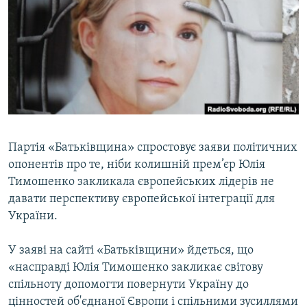
МУЛЬТИМЕДІА
ФОТО
СПЕЦПРОЄКТИ
ПОДКАСТИ
КРИМ РЕАЛІЇ
РУС
Партія «Батьківщина» спростовує заяви політичних
опонентів про те, ніби колишній прем’єр Юлія
УКР
Тимошенко закликала європейських лідерів не
КТАТ
давати перспективу європейської інтеграції для
України.
ДОЛУЧАЙСЯ!
У заяві на сайті «Батьківщини» йдеться, що
«насправді Юлія Тимошенко закликає світову
спільноту допомогти повернути Україну до
цінностей об'єднаної Європи і спільними зусиллями