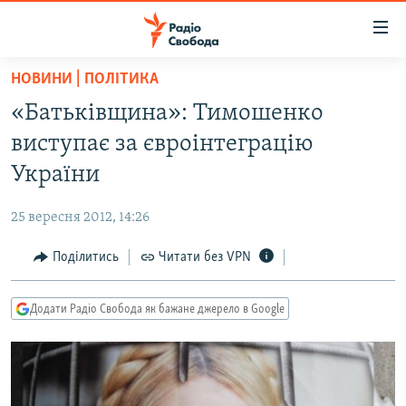
Доступність
посилання
Перейти
НОВИНИ | ПОЛІТИКА
до
РАДІО СВОБОДА – 70 РОКІВ
«Батьківщина»: Тимошенко
основного
ВСЕ ЗА ДОБУ
матеріалу
виступає за євроінтеграцію
СТАТТІ
Перейти
України
до
ВІЙНА
ПОЛІТИКА
основної
25 вересня 2012, 14:26
РОСІЙСЬКА «ФІЛЬТРАЦІЯ»
ЕКОНОМІКА
навігації
Перейти
Поділитись
Читати без VPN
ДОНБАС.РЕАЛІЇ
СУСПІЛЬСТВО
до
КРИМ.РЕАЛІЇ
КУЛЬТУРА
пошуку
Додати Радіо Свобода як бажане джерело в Google
ТИ ЯК?
СПОРТ
СХЕМИ
УКРАЇНА
КИТАЙ.ВИКЛИКИ
СВІТ