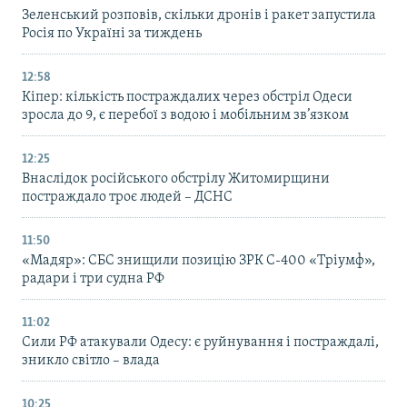
Зеленський розповів, скільки дронів і ракет запустила
Росія по Україні за тиждень
12:58
Кіпер: кількість постраждалих через обстріл Одеси
зросла до 9, є перебої з водою і мобільним зв’язком
12:25
Внаслідок російського обстрілу Житомирщини
постраждало троє людей – ДСНС
11:50
«Мадяр»: СБС знищили позицію ЗРК С-400 «Тріумф»,
радари і три судна РФ
11:02
Сили РФ атакували Одесу: є руйнування і постраждалі,
зникло світло – влада
10:25