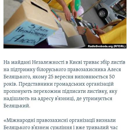
МУЛЬТИМЕДІА
ФОТО
СПЕЦПРОЄКТИ
ПОДКАСТИ
КРИМ РЕАЛІЇ
РУС
На майдані Незалежності в Києві триває збір листів
на підтримку білоруського правозахисника Алеся
УКР
Беляцького, якому 25 вересня виповнюється 50
КТАТ
років. Представники громадських організацій
пропонують перехожим підписати листівку, яку
ДОЛУЧАЙСЯ!
надішлють на адресу в’язниці, де утримується
Беляцький.
«Міжнародні правозахисні організації визнали
Беляцького в’язнем сумління і вже тривалий час