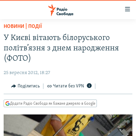
Доступність
посилання
Перейти
НОВИНИ | ПОДІЇ
до
РАДІО СВОБОДА – 70 РОКІВ
У Києві вітають білоруського
основного
ВСЕ ЗА ДОБУ
матеріалу
політв’язня з днем народження
СТАТТІ
Перейти
(ФОТО)
до
ВІЙНА
ПОЛІТИКА
основної
25 вересня 2012, 18:27
РОСІЙСЬКА «ФІЛЬТРАЦІЯ»
ЕКОНОМІКА
навігації
Перейти
Поділитись
Читати без VPN
ДОНБАС.РЕАЛІЇ
СУСПІЛЬСТВО
до
КРИМ.РЕАЛІЇ
КУЛЬТУРА
пошуку
Додати Радіо Свобода як бажане джерело в Google
ТИ ЯК?
СПОРТ
СХЕМИ
УКРАЇНА
КИТАЙ.ВИКЛИКИ
СВІТ