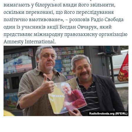
вимагають у білоруської влади його звільнити,
Усі сайти RFE/RL
оскільки переконані, що його переслідування
політично вмотивоване», – розповів Радіо Свобода
один із учасників акції Богдан Овчарук, який
представляє міжнародну правозахисну організацію
Amnesty International.