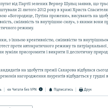
путат від Партії зелених Вернер Шульц заявив, що трь
аштували 21 лютого 2012 року в храмі Христа Спасителя
вою «Богородице, Путіна прожени», висувають на здобу
ність, сміливість та внутрішню силу», з якими вони п
атичного режиму.
нки, з їхньою креативністю, сміливістю та внутрішньо
отест проти автократичного режиму та патріархальної
ни зуміли присоромити і викрити її деспотичну природ
андидатів на здобуття премії Сахарова відбулася сьогод
еремонія нагородження лауреатів відбудеться у грудні в
ь
Читати без VPN
Підписатись
Друк