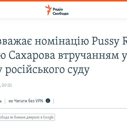
вважає номінацію Pussy R
ю Сахарова втручанням 
 російського суду
 20:21
ь
Читати без VPN
обода як бажане джерело в Google