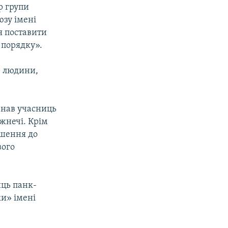
р групи
юзу імені
я поставити
 порядку».
в людини,
изнав учасниць
ожнечі. Крім
ошення до
вого
иць панк-
ки» імені