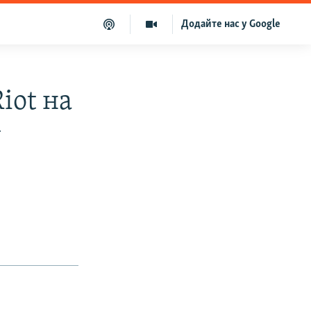
Додайте нас у Google
iot на
у