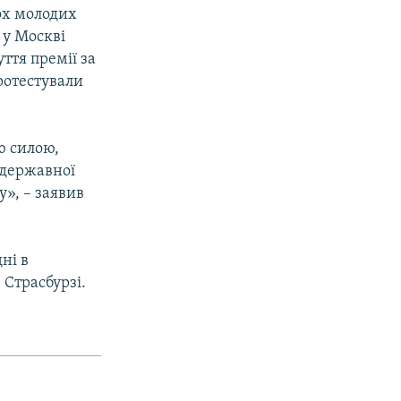
ох молодих
 у Москві
ття премії за
ротестували
ю силою,
 державної
у», – заявив
ні в
 Страсбурзі.