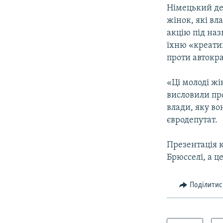
Німецький де
жінок, які вл
акцію під наз
їхню «креатив
проти автокр
«Ці молоді жі
висловили пр
влади, яку во
євродепутат.
Презентація к
Брюсселі, а ц
Поділитис