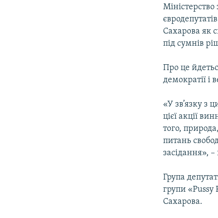
МУЛЬТИМЕДІА
Міністерство 
ФОТО
євродепутатів
Сахарова як с
СПЕЦПРОЄКТИ
під сумнів рі
ПОДКАСТИ
Про це йдеть
демократії і 
«У зв’язку з 
цієї акції ви
того, природа
питань свобод
засідання», –
Група депута
групи «Pussy 
Сахарова.