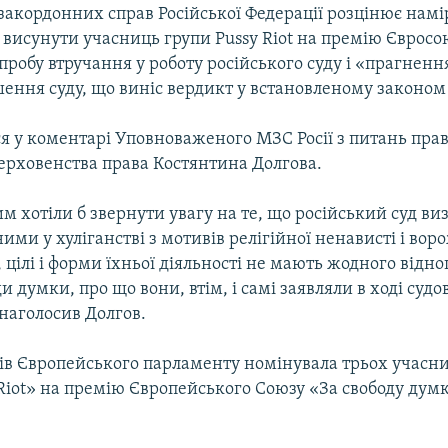
закордонних справ Російської Федерації розцінює намі
 висунути учасниць групи Pussy Riot на премію Євросо
пробу втручання у роботу російського суду і «прагненн
шення суду, що виніс вердикт у встановленому законом
ся у коментарі Уповноваженого МЗС Росії з питань пра
верховенства права Костянтина Долгова.
цим хотіли б звернути увагу на те, що російський суд в
нними у хуліганстві з мотивів релігійної ненависті і вор
, цілі і форми їхньої діяльності не мають жодного відн
и думки, про що вони, втім, і самі заявляли в ході судо
 наголосив Долгов.
тів Європейського парламенту номінувала трьох учасн
Riot» на премію Європейського Союзу «За свободу дум