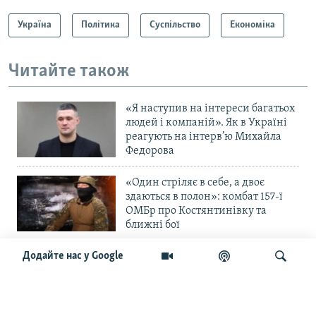
Україна
Політика
Суспільство
Економіка
Читайте також
«Я наступив на інтереси багатьох
людей і компаній». Як в Україні
реагують на інтерв’ю Михайла
Федорова
«Один стріляє в себе, а двоє
здаються в полон»: комбат 157-ї
ОМБр про Костянтинівку та
ближні бої
Додайте нас у Google
«Повільне прогризання». Армія
РФ готується до нового етапу
наступу на Слов’янськ та
Краматорськ?