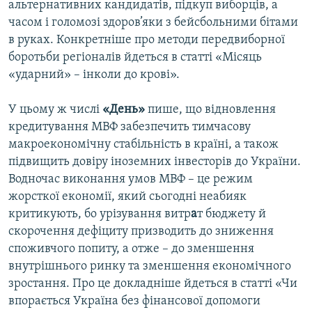
альтернативних кандидатів, підкуп виборців, а
Усі сайти RFE/RL
часом і голомозі здоров’яки з бейсбольними бітами
в руках. Конкретніше про методи передвиборної
боротьби регіоналів йдеться в статті «Місяць
«ударний» – інколи до крові».
У цьому ж числі
«День»
пише, що відновлення
кредитування МВФ забезпечить тимчасову
макроекономічну стабільність в країні, а також
підвищить довіру іноземних інвесторів до України.
Водночас виконання умов МВФ – це режим
жорсткої економії, який сьогодні неабияк
критикують, бо урізування витр
а
т бюджету й
скорочення дефіциту призводить до зниження
споживчого попиту, а отже – до зменшення
внутрішнього ринку та зменшення економічного
зростання. Про це докладніше йдеться в статті «Чи
впорається Україна без фінансової допомоги