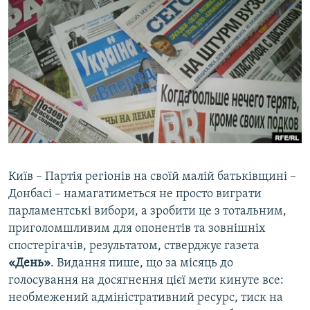
МУЛЬТИМЕДІА
ФОТО
СПЕЦПРОЄКТИ
ПОДКАСТИ
КРИМ РЕАЛІЇ
РУС
УКР
Київ – Партія регіонів на своїй малій батьківщині –
КТАТ
Донбасі – намагатиметься не просто виграти
парламентські вибори, а зробити це з тотальним,
приголомшливим для опонентів та зовнішніх
ДОЛУЧАЙСЯ!
спостерігачів, результатом, стверджує газета
«День»
. Видання пише, що за місяць до
голосування на досягнення цієї мети кинуте все:
необмежений адміністративний ресурс, тиск на