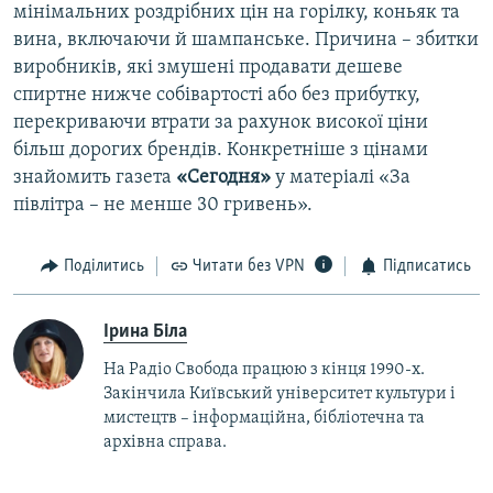
мінімальних роздрібних цін на горілку, коньяк та
вина, включаючи й шампанське. Причина – збитки
виробників, які змушені продавати дешеве
спиртне нижче собівартості або без прибутку,
перекриваючи втрати за рахунок високої ціни
більш дорогих брендів. Конкретніше з цінами
знайомить газета
«Сегодня»
у матеріалі «За
півлітра – не менше 30 гривень».
Поділитись
Читати без VPN
Підписатись
Ірина Біла
На Радіо Свобода працюю з кінця 1990-х.
Закінчила Київський університет культури і
мистецтв – інформаційна, бібліотечна та
архівна справа.