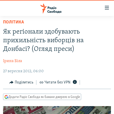
Доступність
посилання
Перейти
ПОЛІТИКА
до
РАДІО СВОБОДА – 70 РОКІВ
Як регіонали здобувають
основного
ВСЕ ЗА ДОБУ
матеріалу
прихильність виборців на
СТАТТІ
Перейти
Донбасі? (Огляд преси)
до
ВІЙНА
ПОЛІТИКА
основної
Ірина Біла
РОСІЙСЬКА «ФІЛЬТРАЦІЯ»
ЕКОНОМІКА
навігації
Перейти
27 вересня 2012, 06:00
ДОНБАС.РЕАЛІЇ
СУСПІЛЬСТВО
до
КРИМ.РЕАЛІЇ
КУЛЬТУРА
Поділитись
Читати без VPN
пошуку
ТИ ЯК?
СПОРТ
Додати Радіо Свобода як бажане джерело в Google
СХЕМИ
УКРАЇНА
КИТАЙ.ВИКЛИКИ
СВІТ