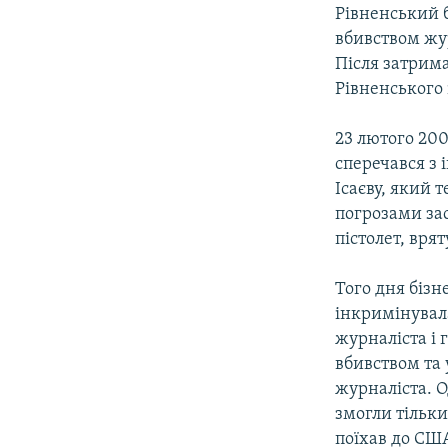
МУЛЬТИМЕДІА
Рівненський б
ФОТО
вбивством жур
Після затрима
СПЕЦПРОЄКТИ
Рівненського
ПОДКАСТИ
23 лютого 200
сперечався з 
Ісаєву, який 
погрозами зас
пістолет, вря
Того дня бізн
інкримінувала
журналіста і 
вбивством та
журналіста. 
змогли тільки
поїхав до СШ