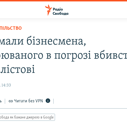
СПІЛЬСТВО
мали бізнесмена,
рюваного в погрозі вбивс
лістові
 14:33
ь
Читати без VPN
обода як бажане джерело в Google