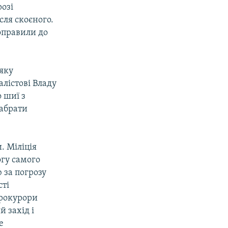
розі
сля скоєного.
доправили до
 яку
лістові Владу
 шиї з
забрати
. Міліція
огу самого
 за погрозу
сті
прокурори
 захід і
е