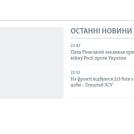
ОСТАННІ НОВИНИ
23:47
Папа Римський закликав пр
війну Росії проти України
22:52
На фронті відбулося 213 боїв 
доби – Генштаб ЗСУ
21:15
На поверхні Сонця виявлені
приховані плазмові пастки