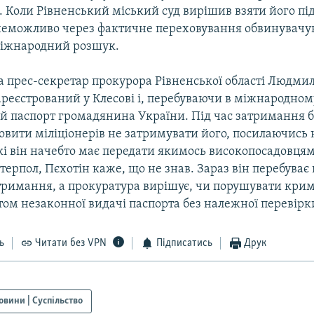
 Коли Рівненський міський суд вирішив взяти його під
о неможливо через фактичне переховування обвинувачу
міжнародний розшук.
а прес-секретар прокурора Рівненської області Людми
ареєстрований у Клесові і, перебуваючи в міжнародном
й паспорт громадянина України. Під час затримання 
овити міліціонерів не затримувати його, посилаючись 
і він начебто має передати якимось високопосадовцям
терпол, Пєхотін каже, що не знав. Зараз він перебуває в
тримання, а прокуратура вирішує, чи порушувати кри
том незаконної видачі паспорта без належної перевірк
ь
Читати без VPN
Підписатись
Друк
овини | Суспільство