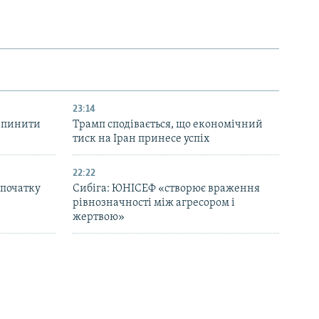
23:14
ипинити
Трамп сподівається, що економічний
тиск на Іран принесе успіх
22:22
з початку
Сибіга: ЮНІСЕФ «створює враження
рівнозначності між агресором і
жертвою»
20:37
 раніше
ВООЗ: співробітники у Дніпрі встигли
вивезти 130 із 300 палет до удару РФ по
складу