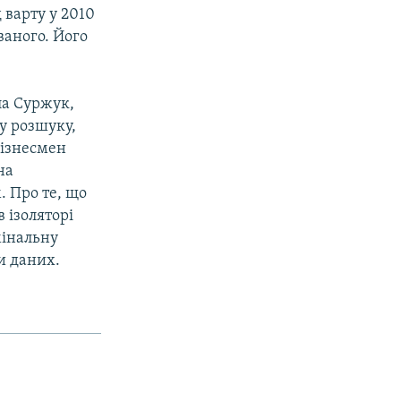
 варту у 2010
ваного. Його
ла Суржук,
у розшуку,
бізнесмен
на
. Про те, що
 ізоляторі
мінальну
и даних.