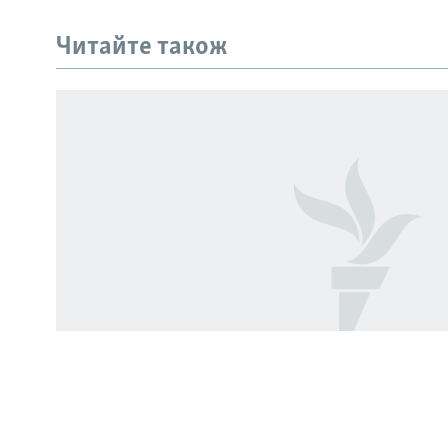
РУС
Читайте також
УКР
КТАТ
ДОЛУЧАЙСЯ!
Усі сайти RFE/RL