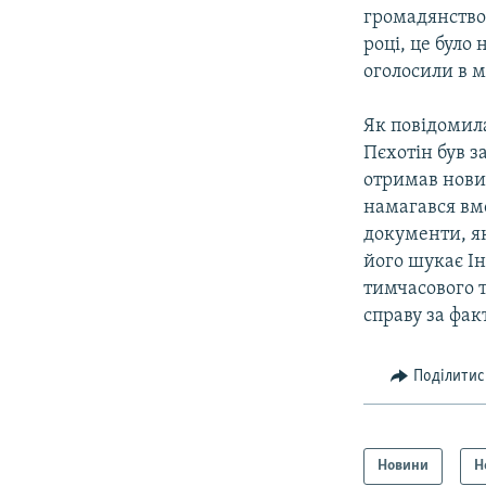
громадянство.
році, це бул
оголосили в 
Як повідомил
Пєхотін був з
отримав нови
намагався вм
документи, як
його шукає Ін
тимчасового 
справу за фак
Поділитис
Новини
Н
КРИМ РЕАЛІЇ