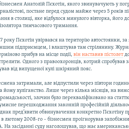
ізнесмен Анатолій Пєхотін, якого звинувачують у пог
налістові, постане перед судом майже через 5 років пі
ння в столиці, яке відбулося минулого вівторка, його 
 ізолятора тимчасового тримання.
7 року Пєхотін увірвався на територію автостоянки, за
іншим підприємцем, і влаштував там стрілянину. Журна
терміново прибув на місце події,
він наставив пістолет
до
трелити. Одного з правоохоронців, котрий спробував 
тував від випущеної кулі шкіряний пояс.
есмена затримали, але відпустили через півтори години
 йому хуліганство. Лише через кілька місяців, на вим
громадськості, злочин було перекваліфіковано на статтю
 умисне перешкоджання законній професійній діяльно
Однак пред’явити обвинувачення конкретно Пєхотіну 
 в лютому 2008-го – бізнесмен проігнорував запобіжний
А. На засіданні суду наголошував, що має американськ