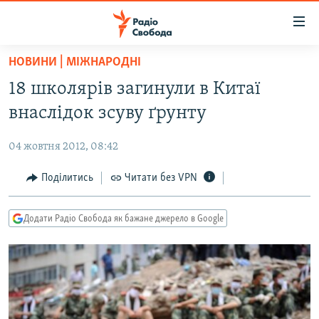
Доступність
посилання
Перейти
НОВИНИ | МІЖНАРОДНІ
до
РАДІО СВОБОДА – 70 РОКІВ
18 школярів загинули в Китаї
основного
ВСЕ ЗА ДОБУ
матеріалу
внаслідок зсуву ґрунту
СТАТТІ
Перейти
до
04 жовтня 2012, 08:42
ВІЙНА
ПОЛІТИКА
основної
РОСІЙСЬКА «ФІЛЬТРАЦІЯ»
Поділитись
Читати без VPN
ЕКОНОМІКА
навігації
Перейти
ДОНБАС.РЕАЛІЇ
СУСПІЛЬСТВО
до
Додати Радіо Свобода як бажане джерело в Google
КРИМ.РЕАЛІЇ
КУЛЬТУРА
пошуку
ТИ ЯК?
СПОРТ
СХЕМИ
УКРАЇНА
КИТАЙ.ВИКЛИКИ
СВІТ