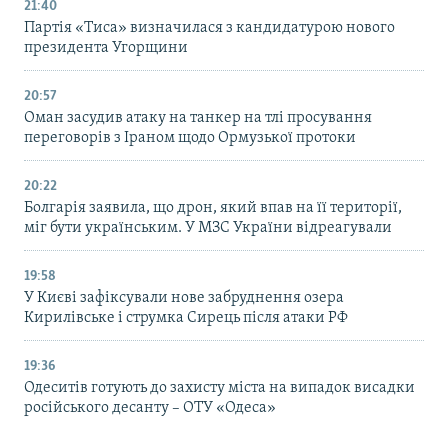
21:40
Партія «Тиса» визначилася з кандидатурою нового
президента Угорщини
20:57
Оман засудив атаку на танкер на тлі просування
переговорів з Іраном щодо Ормузької протоки
20:22
Болгарія заявила, що дрон, який впав на її території,
міг бути українським. У МЗС України відреагували
19:58
У Києві зафіксували нове забруднення озера
Кирилівське і струмка Сирець після атаки РФ
19:36
Одеситів готують до захисту міста на випадок висадки
російського десанту – ОТУ «Одеса»