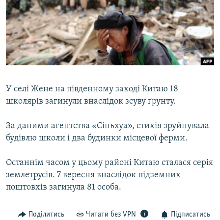
МУЛЬТИМЕДІА
ФОТО
СПЕЦПРОЄКТИ
ПОДКАСТИ
КРИМ РЕАЛІЇ
У селі Жене на південному заході Китаю 18
РУС
школярів загинули внаслідок зсуву ґрунту.
УКР
За даними агентства «Сіньхуа», стихія зруйнувала
КТАТ
будівлю школи і два будинки місцевої ферми.
Останнім часом у цьому районі Китаю сталася серія
ДОЛУЧАЙСЯ!
землетрусів. 7 вересня внаслідок підземних
поштовхів загинула 81 особа.
Поділитись
Читати без VPN
Підписатись