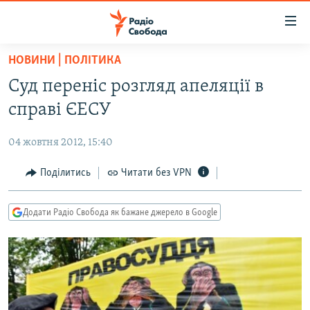
Доступність
посилання
Перейти
НОВИНИ | ПОЛІТИКА
до
РАДІО СВОБОДА – 70 РОКІВ
Суд переніс розгляд апеляції в
основного
ВСЕ ЗА ДОБУ
матеріалу
справі ЄЕСУ
СТАТТІ
Перейти
до
04 жовтня 2012, 15:40
ВІЙНА
ПОЛІТИКА
основної
РОСІЙСЬКА «ФІЛЬТРАЦІЯ»
Поділитись
Читати без VPN
ЕКОНОМІКА
навігації
Перейти
ДОНБАС.РЕАЛІЇ
СУСПІЛЬСТВО
до
Додати Радіо Свобода як бажане джерело в Google
КРИМ.РЕАЛІЇ
КУЛЬТУРА
пошуку
ТИ ЯК?
СПОРТ
СХЕМИ
УКРАЇНА
КИТАЙ.ВИКЛИКИ
СВІТ