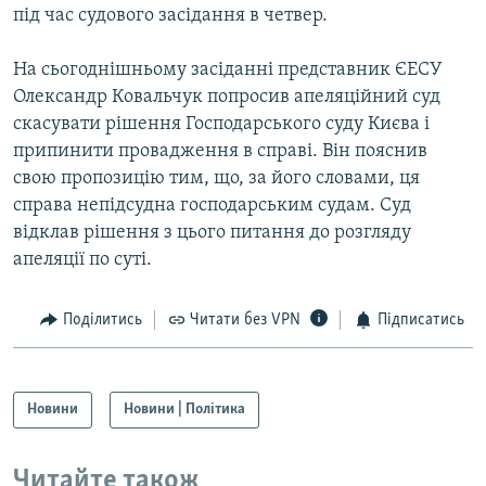
під час судового засідання в четвер.
Усі сайти RFE/RL
На сьогоднішньому засіданні представник ЄЕСУ
Олександр Ковальчук попросив апеляційний суд
скасувати рішення Господарського суду Києва і
припинити провадження в справі. Він пояснив
свою пропозицію тим, що, за його словами, ця
справа непідсудна господарським судам. Суд
відклав рішення з цього питання до розгляду
апеляції по суті.
Поділитись
Читати без VPN
Підписатись
Новини
Новини | Політика
Читайте також