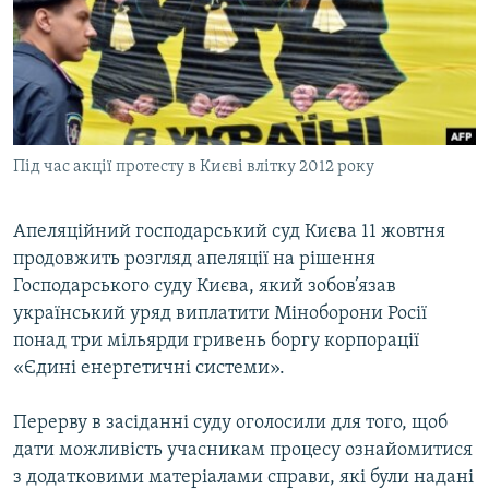
МУЛЬТИМЕДІА
ФОТО
СПЕЦПРОЄКТИ
ПОДКАСТИ
Під час акції протесту в Києві влітку 2012 року
КРИМ РЕАЛІЇ
РУС
Апеляційний господарський суд Києва 11 жовтня
продовжить розгляд апеляції на рішення
УКР
Господарського суду Києва, який зобов’язав
КТАТ
український уряд виплатити Міноборони Росії
понад три мільярди гривень боргу корпорації
ДОЛУЧАЙСЯ!
«Єдині енергетичні системи».
Перерву в засіданні суду оголосили для того, щоб
дати можливість учасникам процесу ознайомитися
з додатковими матеріалами справи, які були надані