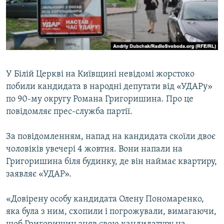
МУЛЬТИМЕДІА
ФОТО
СПЕЦПРОЄКТИ
ПОДКАСТИ
У Білій Церкві на Київщині невідомі жорстоко
побили кандидата в народні депутати від «УДАРу»
КРИМ РЕАЛІЇ
по 90-му округу Романа Григоришина. Про це
РУС
повідомляє прес-служба партії.
УКР
За повідомленням, напад на кандидата скоїли двоє
КТАТ
чоловіків увечері 4 жовтня. Вони напали на
Григоришина біля будинку, де він наймає квартиру,
ДОЛУЧАЙСЯ!
заявляє «УДАР».
«Довірену особу кандидата Олену Пономаренко,
яка була з ним, схопили і погрожували, вимагаючи,