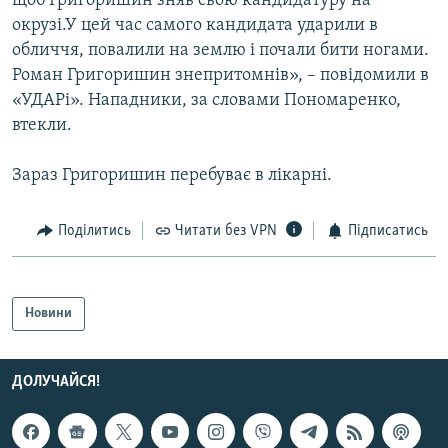
щоб Григоришин зняв свою кандидатуру на
Усі сайти RFE/RL
окрузі.У цей час самого кандидата ударили в
обличчя, повалили на землю і почали бити ногами.
Роман Григоришин знепритомнів», – повідомили в
«УДАРі». Нападники, за словами Пономаренко,
втекли.
Зараз Григоришин перебуває в лікарні.
Поділитись
Читати без VPN
Підписатись
Новини
ДОЛУЧАЙСЯ!