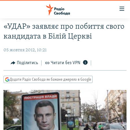
Доступність
посилання
Перейти
«УДАР» заявляє про побиття свого
до
РАДІО СВОБОДА – 70 РОКІВ
кандидата в Білій Церкві
основного
ВСЕ ЗА ДОБУ
матеріалу
05 жовтня 2012, 10:21
СТАТТІ
Перейти
до
ВІЙНА
ПОЛІТИКА
Поділитись
Читати без VPN
основної
РОСІЙСЬКА «ФІЛЬТРАЦІЯ»
ЕКОНОМІКА
навігації
Додати Радіо Свобода як бажане джерело в Google
Перейти
ДОНБАС.РЕАЛІЇ
СУСПІЛЬСТВО
до
КРИМ.РЕАЛІЇ
КУЛЬТУРА
пошуку
ТИ ЯК?
СПОРТ
СХЕМИ
УКРАЇНА
КИТАЙ.ВИКЛИКИ
СВІТ