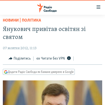
Доступність
посилання
Перейти
НОВИНИ | ПОЛІТИКА
до
РАДІО СВОБОДА – 70 РОКІВ
Янукович привітав освітян зі
основного
ВСЕ ЗА ДОБУ
матеріалу
святом
СТАТТІ
Перейти
до
07 жовтня 2012, 11:13
ВІЙНА
ПОЛІТИКА
основної
РОСІЙСЬКА «ФІЛЬТРАЦІЯ»
Поділитись
Читати без VPN
ЕКОНОМІКА
навігації
Перейти
ДОНБАС.РЕАЛІЇ
СУСПІЛЬСТВО
до
Додати Радіо Свобода як бажане джерело в Google
КРИМ.РЕАЛІЇ
КУЛЬТУРА
пошуку
ТИ ЯК?
СПОРТ
СХЕМИ
УКРАЇНА
КИТАЙ.ВИКЛИКИ
СВІТ