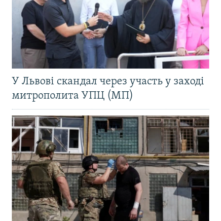
У Львові скандал через участь у заході
митрополита УПЦ (МП)