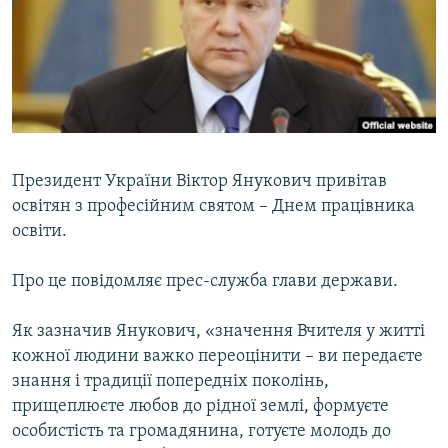
МУЛЬТИМЕДІА
ФОТО
СПЕЦПРОЄКТИ
ПОДКАСТИ
КРИМ РЕАЛІЇ
Президент України Віктор Янукович привітав
РУС
освітян з професійним святом – Днем працівника
освіти.
УКР
КТАТ
Про це повідомляє прес-служба глави держави.
Як зазначив Янукович, «значення Вчителя у житті
ДОЛУЧАЙСЯ!
кожної людини важко переоцінити – ви передаєте
знання і традиції попередніх поколінь,
прищеплюєте любов до рідної землі, формуєте
особистість та громадянина, готуєте молодь до