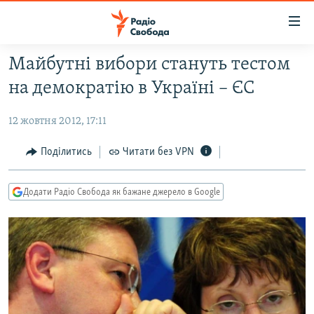
Доступність
посилання
Перейти
Майбутні вибори стануть тестом
до
РАДІО СВОБОДА – 70 РОКІВ
на демократію в Україні – ЄС
основного
ВСЕ ЗА ДОБУ
матеріалу
12 жовтня 2012, 17:11
СТАТТІ
Перейти
до
ВІЙНА
ПОЛІТИКА
Поділитись
Читати без VPN
основної
РОСІЙСЬКА «ФІЛЬТРАЦІЯ»
ЕКОНОМІКА
навігації
Додати Радіо Свобода як бажане джерело в Google
Перейти
ДОНБАС.РЕАЛІЇ
СУСПІЛЬСТВО
до
КРИМ.РЕАЛІЇ
КУЛЬТУРА
пошуку
ТИ ЯК?
СПОРТ
СХЕМИ
УКРАЇНА
КИТАЙ.ВИКЛИКИ
СВІТ