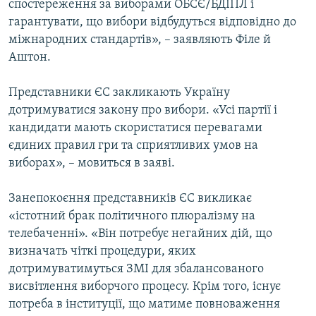
спостереження за виборами ОБСЄ/БДІПЛ і
Усі сайти RFE/RL
гарантувати, що вибори відбудуться відповідно до
міжнародних стандартів», – заявляють Філе й
Аштон.
Представники ЄС закликають Україну
дотримуватися закону про вибори. «Усі партії і
кандидати мають скористатися перевагами
єдиних правил гри та сприятливих умов на
виборах», – мовиться в заяві.
Занепокоєння представників ЄС викликає
«істотний брак політичного плюралізму на
телебаченні». «Він потребує негайних дій, що
визначать чіткі процедури, яких
дотримуватимуться ЗМІ для збалансованого
висвітлення виборчого процесу. Крім того, існує
потреба в інституції, що матиме повноваження