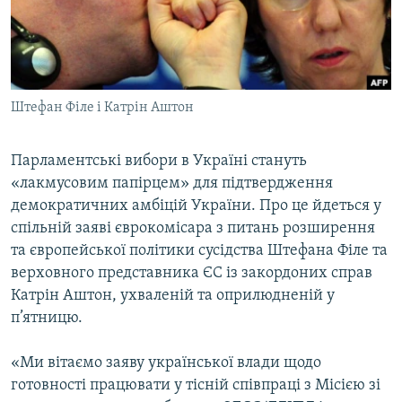
МУЛЬТИМЕДІА
ФОТО
СПЕЦПРОЄКТИ
Штефан Філе і Катрін Аштон
ПОДКАСТИ
Парламентські вибори в Україні стануть
КРИМ РЕАЛІЇ
«лакмусовим папірцем» для підтвердження
РУС
демократичних амбіцій України. Про це йдеться у
УКР
спільній заяві єврокомісара з питань розширення
КТАТ
та європейської політики сусідства Штефана Філе та
верховного представника ЄС із закордоних справ
Катрін Аштон, ухваленій та оприлюдненій у
ДОЛУЧАЙСЯ!
п’ятницю.
«Ми вітаємо заяву української влади щодо
готовності працювати у тісній співпраці з Місією зі