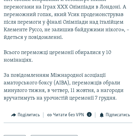
перемогами на Іграх XXX Олімпіади в Лондоні. А
переможний гопак, який Усик продемонстрував
Усі сайти RFE/RL
після перемоги у фіналі Олімпіади над італійцем
Клементе Руссо, не залишив байдужими нікого», –
йдеться у повідомленні.
Всього переможці церемонії обиралися у 10
номінаціях.
За повідомленням Міжнародної асоціації
аматорського боксу (AIBA), переможців обрали
минулого тижня, в четвер, 11 жовтня, а нагороди
вручатимуть на урочистій церемонії 7 грудня.
Поділитись
Читати без VPN
Підписатись