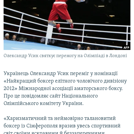
КИТАЙ.ВИКЛИКИ
МУЛЬТИМЕДІА
ФОТО
СПЕЦПРОЄКТИ
ПОДКАСТИ
Олександр Усик святкує перемогу на Олімпіаді в Лондоні
КРИМ РЕАЛІЇ
РУС
Українець Олександр Усик переміг у номінації
«Найкращий боксер елітного чоловічого дивізіону
УКР
2012» Міжнародної асоціації аматорського боксу.
КТАТ
Про це повідомляє сайт Національного
Олімпійського комітету України.
ДОЛУЧАЙСЯ!
«Харизматичний та неймовірно талановитий
боксер із Сімферополя вразив увесь спортивний
світ своїми яскравими й беззаперечними