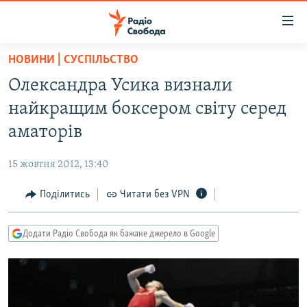
Доступність
посилання
Перейти
НОВИНИ | СУСПІЛЬСТВО
до
РАДІО СВОБОДА – 70 РОКІВ
Олександра Усика визнали
основного
ВСЕ ЗА ДОБУ
матеріалу
найкращим боксером світу серед
СТАТТІ
Перейти
аматорів
до
ВІЙНА
ПОЛІТИКА
основної
15 жовтня 2012, 13:40
РОСІЙСЬКА «ФІЛЬТРАЦІЯ»
ЕКОНОМІКА
навігації
Перейти
Поділитись
Читати без VPN
ДОНБАС.РЕАЛІЇ
СУСПІЛЬСТВО
до
КРИМ.РЕАЛІЇ
КУЛЬТУРА
пошуку
Додати Радіо Свобода як бажане джерело в Google
ТИ ЯК?
СПОРТ
СХЕМИ
УКРАЇНА
ПРИАЗОВ’Я
СВІТ