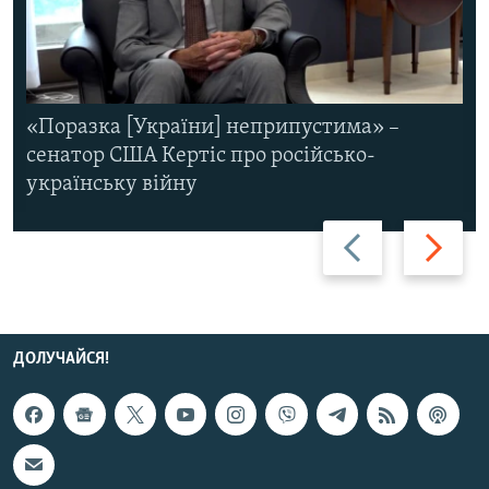
«Поразка [України] неприпустима» –
сенатор США Кертіс про російсько-
українську війну
Назад
Вперед
ДОЛУЧАЙСЯ!