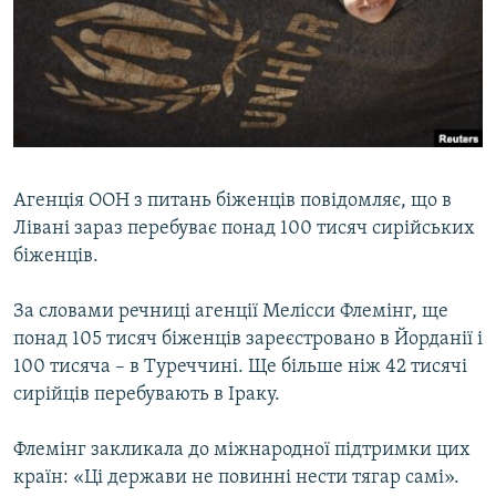
МУЛЬТИМЕДІА
ФОТО
СПЕЦПРОЄКТИ
ПОДКАСТИ
КРИМ РЕАЛІЇ
Агенція ООН з питань біженців повідомляє, що в
РУС
Лівані зараз перебуває понад 100 тисяч сирійських
біженців.
УКР
КТАТ
За словами речниці агенції Мелісси Флемінг, ще
понад 105 тисяч біженців зареєстровано в Йорданії і
100 тисяча – в Туреччині. Ще більше ніж 42 тисячі
ДОЛУЧАЙСЯ!
сирійців перебувають в Іраку.
Флемінг закликала до міжнародної підтримки цих
країн: «Ці держави не повинні нести тягар самі».