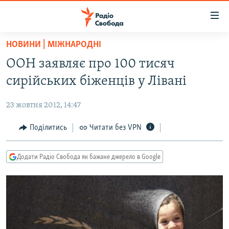
Доступність
посилання
Перейти
НОВИНИ | МІЖНАРОДНІ
до
РАДІО СВОБОДА – 70 РОКІВ
ООН заявляє про 100 тисяч
основного
ВСЕ ЗА ДОБУ
матеріалу
сирійських біженців у Лівані
СТАТТІ
Перейти
до
23 жовтня 2012, 14:47
ВІЙНА
ПОЛІТИКА
основної
РОСІЙСЬКА «ФІЛЬТРАЦІЯ»
Поділитись
Читати без VPN
ЕКОНОМІКА
навігації
Перейти
ДОНБАС.РЕАЛІЇ
СУСПІЛЬСТВО
до
Додати Радіо Свобода як бажане джерело в Google
КРИМ.РЕАЛІЇ
КУЛЬТУРА
пошуку
ТИ ЯК?
СПОРТ
СХЕМИ
УКРАЇНА
КИТАЙ.ВИКЛИКИ
СВІТ