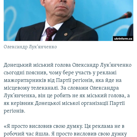
МУЛЬТИМЕДІА
ФОТО
СПЕЦПРОЄКТИ
ПОДКАСТИ
Олександр Лук’янченко
КРИМ РЕАЛІЇ
РУС
Донецький міський голова Олександр Лук’янченко
сьогодні пояснив, чому бере участь у рекламі
УКР
мажоритарників від Партії регіонів, яка йде на
КТАТ
місцевому телеканалі. За словами Олександра
Лук’янченка, він це робить не як міський голова, а
ДОЛУЧАЙСЯ!
як керівник Донецької міської організації Партії
регіонів.
«Я просто висловив свою думку. Ця реклама не в
робочий час йшла. Я просто висловив свою думку