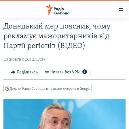
Доступність
посилання
Перейти
Донецький мер пояснив, чому
до
РАДІО СВОБОДА – 70 РОКІВ
рекламує мажоритарників від
основного
ВСЕ ЗА ДОБУ
матеріалу
Партії регіонів (ВІДЕО)
СТАТТІ
Перейти
до
23 жовтня 2012, 17:39
ВІЙНА
ПОЛІТИКА
основної
РОСІЙСЬКА «ФІЛЬТРАЦІЯ»
Поділитись
Читати без VPN
ЕКОНОМІКА
навігації
Перейти
ДОНБАС.РЕАЛІЇ
СУСПІЛЬСТВО
до
Додати Радіо Свобода як бажане джерело в Google
КРИМ.РЕАЛІЇ
КУЛЬТУРА
пошуку
ТИ ЯК?
СПОРТ
СХЕМИ
УКРАЇНА
КИТАЙ.ВИКЛИКИ
СВІТ