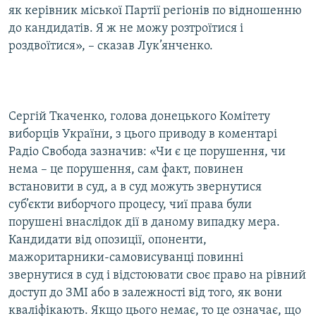
як керівник міської Партії регіонів по відношенню
Усі сайти RFE/RL
до кандидатів. Я ж не можу розтроїтися і
роздвоїтися», – сказав Лук’янченко.
Сергій Ткаченко, голова донецького Комітету
виборців України, з цього приводу в коментарі
Радіо Свобода зазначив: «Чи є це порушення, чи
нема – це порушення, сам факт, повинен
встановити в суд, а в суд можуть звернутися
суб’єкти виборчого процесу, чиї права були
порушені внаслідок дії в даному випадку мера.
Кандидати від опозиції, опоненти,
мажоритарники-самовисуванці повинні
звернутися в суд і відстоювати своє право на рівний
доступ до ЗМІ або в залежності від того, як вони
кваліфікають. Якщо цього немає, то це означає, що