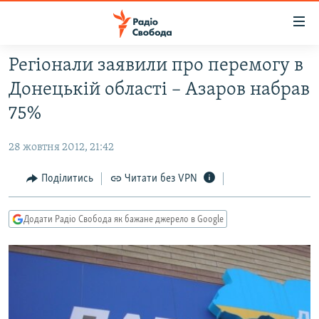
Доступність
посилання
Перейти
Регіонали заявили про перемогу в
до
РАДІО СВОБОДА – 70 РОКІВ
Донецькій області – Азаров набрав
основного
ВСЕ ЗА ДОБУ
матеріалу
75%
СТАТТІ
Перейти
до
28 жовтня 2012, 21:42
ВІЙНА
ПОЛІТИКА
основної
РОСІЙСЬКА «ФІЛЬТРАЦІЯ»
Поділитись
Читати без VPN
ЕКОНОМІКА
навігації
Перейти
ДОНБАС.РЕАЛІЇ
СУСПІЛЬСТВО
до
Додати Радіо Свобода як бажане джерело в Google
КРИМ.РЕАЛІЇ
КУЛЬТУРА
пошуку
ТИ ЯК?
СПОРТ
СХЕМИ
УКРАЇНА
КИТАЙ.ВИКЛИКИ
СВІТ