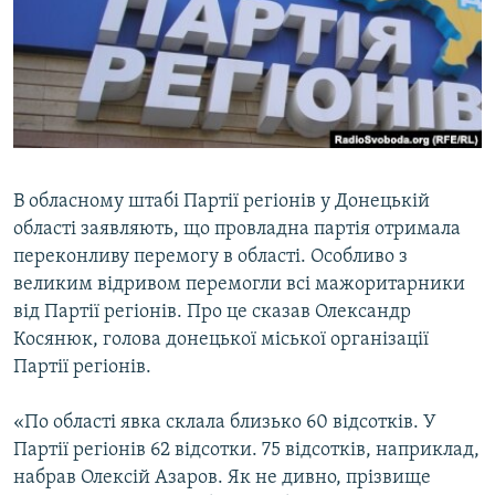
МУЛЬТИМЕДІА
ФОТО
СПЕЦПРОЄКТИ
ПОДКАСТИ
КРИМ РЕАЛІЇ
В обласному штабі Партії регіонів у Донецькій
РУС
області заявляють, що провладна партія отримала
переконливу перемогу в області. Особливо з
УКР
великим відривом перемогли всі мажоритарники
КТАТ
від Партії регіонів. Про це сказав Олександр
Косянюк, голова донецької міської організації
Партії регіонів.
ДОЛУЧАЙСЯ!
«По області явка склала близько 60 відсотків. У
Партії регіонів 62 відсотки. 75 відсотків, наприклад,
набрав Олексій Азаров. Як не дивно, прізвище