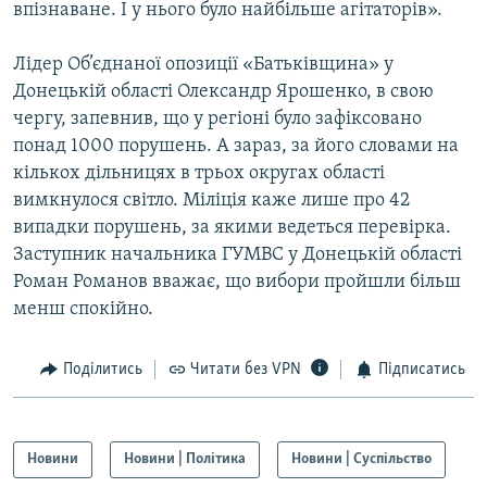
впізнаване. І у нього було найбільше агітаторів».
Усі сайти RFE/RL
Лідер Об’єднаної опозиції «Батьківщина» у
Донецькій області Олександр Ярошенко, в свою
чергу, запевнив, що у регіоні було зафіксовано
понад 1000 порушень. А зараз, за його словами на
кількох дільницях в трьох округах області
вимкнулося світло. Міліція каже лише про 42
випадки порушень, за якими ведеться перевірка.
Заступник начальника ГУМВС у Донецькій області
Роман Романов вважає, що вибори пройшли більш
менш спокійно.
Поділитись
Читати без VPN
Підписатись
Новини
Новини | Політика
Новини | Суспільство