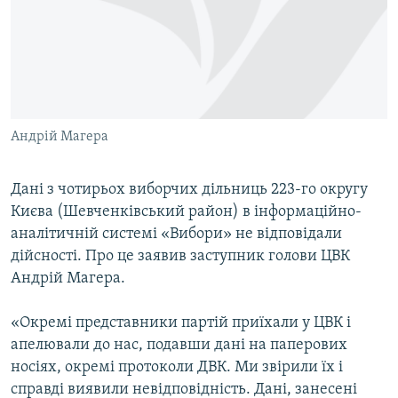
КИТАЙ.ВИКЛИКИ
МУЛЬТИМЕДІА
ФОТО
СПЕЦПРОЄКТИ
Андрій Магера
ПОДКАСТИ
Дані з чотирьох виборчих дільниць 223-го округу
КРИМ РЕАЛІЇ
Києва (Шевченківський район) в інформаційно-
РУС
аналітичній системі «Вибори» не відповідали
УКР
дійсності. Про це заявив заступник голови ЦВК
Андрій Магера.
КТАТ
«Окремі представники партій приїхали у ЦВК і
ДОЛУЧАЙСЯ!
апелювали до нас, подавши дані на паперових
носіях, окремі протоколи ДВК. Ми звірили їх і
справді виявили невідповідність. Дані, занесені