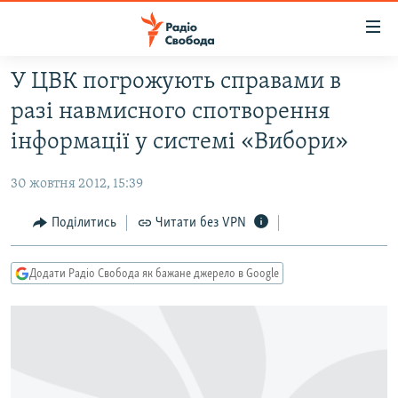
Доступність
посилання
Перейти
У ЦВК погрожують справами в
до
РАДІО СВОБОДА – 70 РОКІВ
разі навмисного спотворення
основного
ВСЕ ЗА ДОБУ
матеріалу
інформації у системі «Вибори»
СТАТТІ
Перейти
до
30 жовтня 2012, 15:39
ВІЙНА
ПОЛІТИКА
основної
РОСІЙСЬКА «ФІЛЬТРАЦІЯ»
Поділитись
Читати без VPN
ЕКОНОМІКА
навігації
Перейти
ДОНБАС.РЕАЛІЇ
СУСПІЛЬСТВО
до
Додати Радіо Свобода як бажане джерело в Google
КРИМ.РЕАЛІЇ
КУЛЬТУРА
пошуку
ТИ ЯК?
СПОРТ
СХЕМИ
УКРАЇНА
ПРИАЗОВ’Я
СВІТ