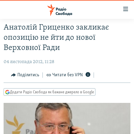
Доступність
посилання
Перейти
Анатолій Гриценко закликає
до
РАДІО СВОБОДА – 70 РОКІВ
опозицію не йти до нової
основного
ВСЕ ЗА ДОБУ
матеріалу
Верховної Ради
СТАТТІ
Перейти
до
04 листопада 2012, 11:28
ВІЙНА
ПОЛІТИКА
основної
РОСІЙСЬКА «ФІЛЬТРАЦІЯ»
Поділитись
Читати без VPN
ЕКОНОМІКА
навігації
Перейти
ДОНБАС.РЕАЛІЇ
СУСПІЛЬСТВО
до
Додати Радіо Свобода як бажане джерело в Google
КРИМ.РЕАЛІЇ
КУЛЬТУРА
пошуку
ТИ ЯК?
СПОРТ
СХЕМИ
УКРАЇНА
КИТАЙ.ВИКЛИКИ
СВІТ