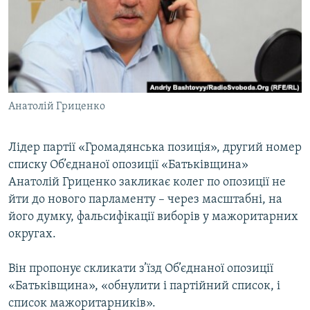
МУЛЬТИМЕДІА
ФОТО
СПЕЦПРОЄКТИ
ПОДКАСТИ
Анатолій Гриценко
КРИМ РЕАЛІЇ
РУС
Лідер партії «Громадянська позиція», другий номер
списку Об’єднаної опозиції «Батьківщина»
УКР
Анатолій Гриценко закликає колег по опозиції не
КТАТ
йти до нового парламенту – через масштабні, на
його думку, фальсифікації виборів у мажоритарних
ДОЛУЧАЙСЯ!
округах.
Він пропонує скликати з’їзд Об’єднаної опозиції
«Батьківщина», «обнулити і партійний список, і
список мажоритарників».