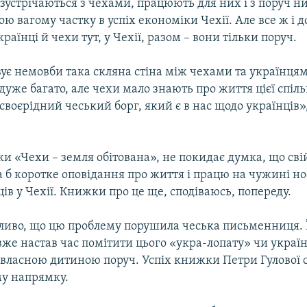
зустрічаються з чехами, працюють для них і з поруч н
ю вагому частку в успіх економіки Чехії. Але все ж і 
раїнці й чехи тут, у Чехії, разом – вони тільки поруч.
вує немовби така скляна стіна між чехами та українця
 дуже багато, але чехи мало знають про життя цієї спіл
 своєрідний чеський борг, який є в нас щодо українців»
и «Чехи – земля обітована», не покидає думка, що сві
 б коротке оповідання про життя і працю на чужині нос
ців у Чехії. Книжки про це ще, сподіваюсь, попереду.
ливо, що цю проблему порушила чеська письменниця. Ї
вже настав час помітити цього «укра-лопату» чи украї
 власною дитиною поруч. Успіх книжки Петри Гулової 
му напрямку.