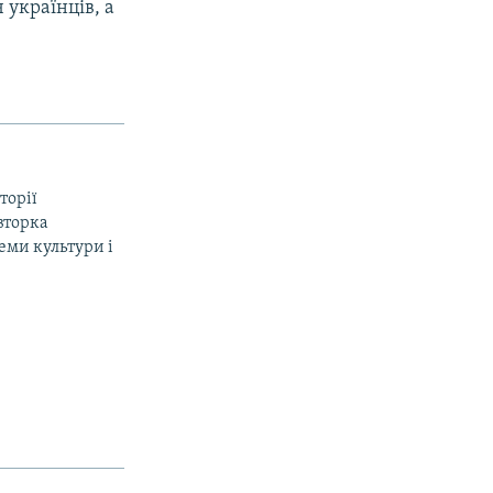
 українців, а
торії
вторка
еми культури і