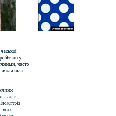
 чеської
робітчан у
ичними, часто
а викликала
иччини
доглядає
кілометрів.
олодих