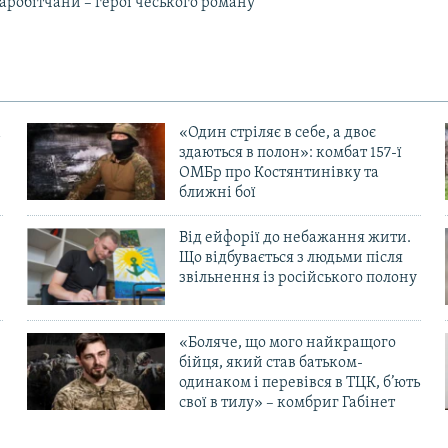
аробітчани – герої чеського роману
«Один стріляє в себе, а двоє
здаються в полон»: комбат 157-ї
ОМБр про Костянтинівку та
ближні бої
Від ейфорії до небажання жити.
Що відбувається з людьми після
в
звільнення із російського полону
«Боляче, що мого найкращого
бійця, який став батьком-
одинаком і перевівся в ТЦК, б’ють
свої в тилу» – комбриг Габінет