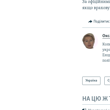
За офіційними
якщо враховув
Поділитис
Окс
Коли
укра
Енц
пол
Україна
С
НА ЦЮ Ж