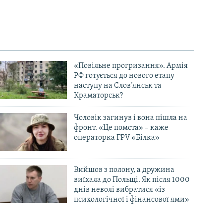
«Повільне прогризання». Армія
РФ готується до нового етапу
наступу на Слов’янськ та
Краматорськ?
Чоловік загинув і вона пішла на
фронт. «Це помста» – каже
операторка FPV «Білка»
Вийшов з полону, а дружина
виїхала до Польщі. Як після 1000
днів неволі вибратися «із
психологічної і фінансової ями»