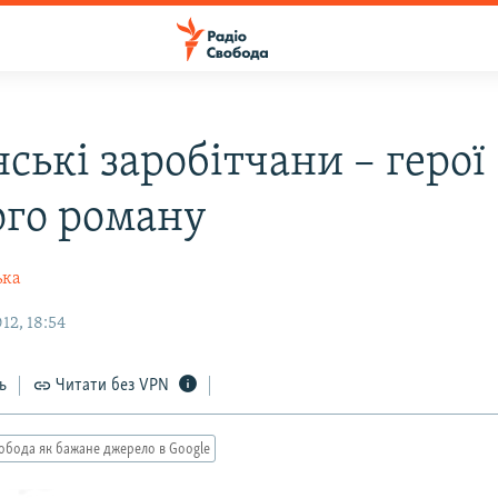
ські заробітчани – герої
ого роману
ька
12, 18:54
ь
Читати без VPN
обода як бажане джерело в Google