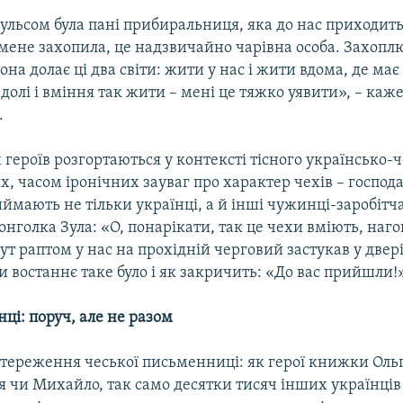
льсом була пані прибиральниця, яка до нас приходить.
 мене захопила, це надзвичайно чарівна особа. Захопл
она долає ці два світи: жити у нас і жити вдома, де має
ї долі і вміння так жити – мені це тяжко уявити», – каж
.
 героїв розгортаються у контексті тісного українсько-
их, часом іронічних зауваг про характер чехів – господа
ймають не тільки українці, а й інші чужинці-заробітч
нголка Зула: «О, понарікати, так це чехи вміють, наго
т раптом у нас на прохідній черговий застукав у двері
и востаннє таке було і як закричить: «До вас прийшли!»
нці: поруч, але не разом
стереження чеської письменниці: як герої книжки Ольг
 чи Михайло, так само десятки тисяч інших українців