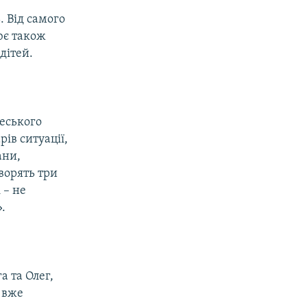
 Від самого
ює також
 дітей.
е
чеського
рів ситуації,
ани,
ворять три
 – не
.
а та Олег,
 вже