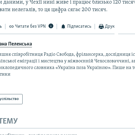
 даними, у Чехії нині живе і працює близько 120 тисяч
ати нелегалів, то ця цифра сягає 200 тисяч.
ь
Читати без VPN
Підписатись
Друк
ана Пеленська
шня співробітниця Радіо Свобода, фрілансерка, дослідниця іс
їнської еміграції і мистецтва у міжвоєнній Чехословаччині, а
иклопедичного словника «Україна поза Україною». Пише на т
ітики
успільство
 ТЕМУ