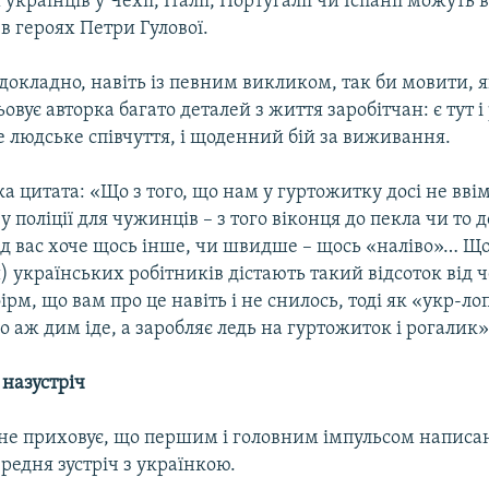
країнців у Чехії, Італії, Португалії чи Іспанії можуть 
 в героях Петри Гулової.
 докладно, навіть із певним викликом, так би мовити, я
овує авторка багато деталей з життя заробітчан: є тут 
те людське співчуття, і щоденний бій за виживання.
а цитата: «Що з того, що нам у гуртожитку досі не вв
у поліції для чужинців – з того віконця до пекла чи то 
ід вас хоче щось інше, чи швидше – щось «наліво»… Щ
 українських робітників дістають такий відсоток від 
ірм, що вам про це навіть і не снилось, тоді як «укр-л
го аж дим іде, а заробляє ледь на гуртожиток і рогалик»
назустріч
не приховує, що першим і головним імпульсом напис
ередня зустріч з українкою.