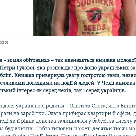
ової
я – земля обітована»
–
так називається книжка молодої
етри Гулової, яка розповідає про долю українських за
убліці. Книжка привернула увагу гостротою теми, незв
речливими поглядами на події й людей. У Чехії книжк
ький інтерес як серед чехів, так і серед українців.
и доля української родини – Ольги та Олега, які з Вінн
раги на заробітки. Ольга прибирає квартири й офіси, 
оді як її рідна донечка залишилася у бабусі, за тисячу 
а будівництві. Тобто типовий сюжет: десятки тисяч м