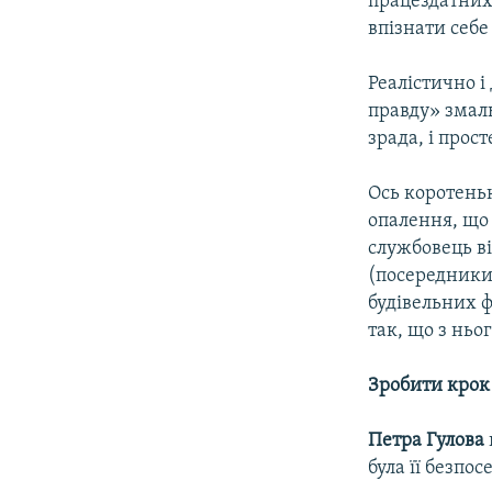
працездатних у
впізнати себе
Реалістично і
правду» змаль
зрада, і прос
Ось коротеньк
опалення, що 
службовець в
(посередники)
будівельних ф
так, що з ньо
Зробити крок 
Петра Гулова
була її безпос