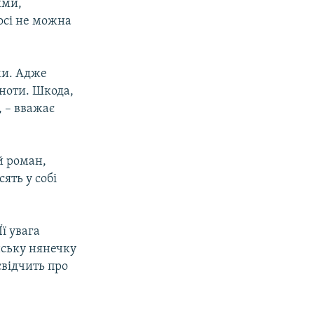
ими,
досі не можна
ми. Адже
ьноти. Шкода,
, – вважає
й роман,
ять у собі
ї увага
нську нянечку
свідчить про