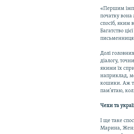
«Першим імпу
початку вона
спосіб, яким в
Багатство ціє
письменниця
Долі головних
діалогу, точн
якими їх спри
наприклад, мо
кошики. Аж ту
пам’ятаю, кол
Чехи та украї
І ще таке спо
Марина, Женя