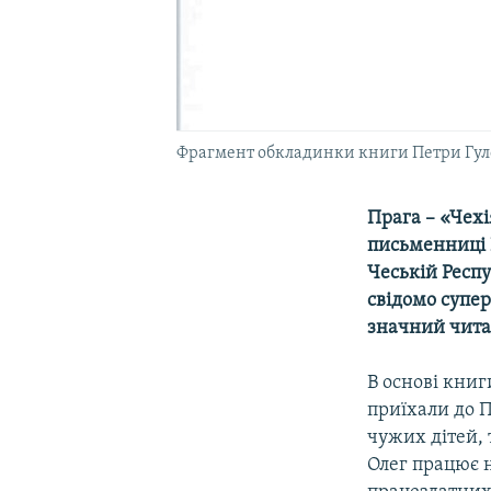
Фрагмент обкладинки книги Петри Гул
Прага – «Чехі
письменниці П
Чеській Респ
свідомо супе
значний читац
В основі книг
приїхали до П
чужих дітей, т
Олег працює н