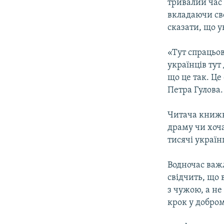
тривалий час 
вкладаючи сво
сказати, що ук
«Тут спрацьо
українців тут
що це так. Це
Петра Гулова.
Читача книжк
драму чи хоча
тисячі україн
Водночас важ
свідчить, що 
з чужою, а не
крок у добро