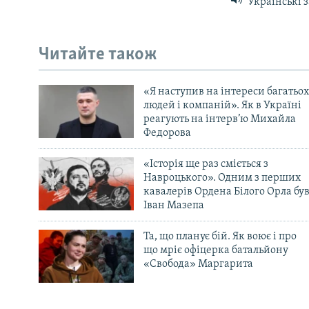
Українські з
Читайте також
«Я наступив на інтереси багатьох
людей і компаній». Як в Україні
реагують на інтерв’ю Михайла
Федорова
«Історія ще раз сміється з
Навроцького». Одним з перших
кавалерів Ордена Білого Орла бу
Іван Мазепа
Та, що планує бій. Як воює і про
що мріє офіцерка батальйону
«Свобода» Маргарита