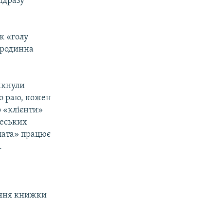
відразу
к «голу
і родинна
імкнули
до раю, кожен
о «клієнти»
чеських
опата» працює
.
ання книжки