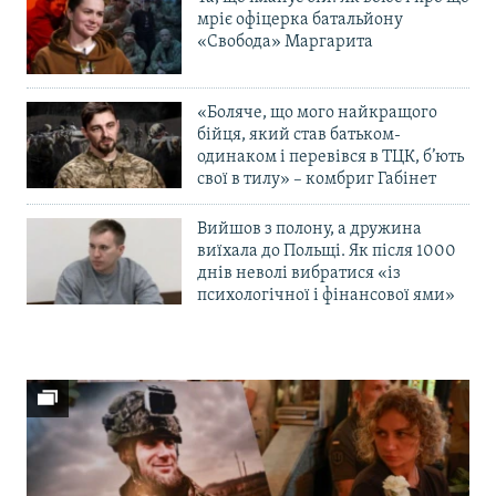
мріє офіцерка батальйону
«Свобода» Маргарита
«Боляче, що мого найкращого
бійця, який став батьком-
одинаком і перевівся в ТЦК, б’ють
свої в тилу» – комбриг Габінет
Вийшов з полону, а дружина
виїхала до Польщі. Як після 1000
днів неволі вибратися «із
психологічної і фінансової ями»