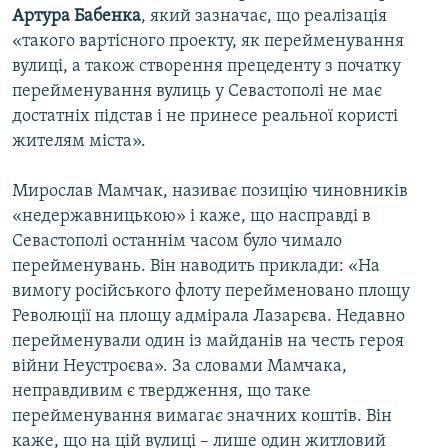
Артура
Бабенка
, який зазначає, що реалізація
«такого вартісного проекту, як перейменування
вулиці, а також створення прецеденту з початку
перейменування вулиць у Севастополі не має
достатніх підстав і не принесе реальної користі
жителям міста».
Мирослав Мамчак, називає позицію чиновників
«недержавницькою» і каже, що насправді в
Севастополі останнім часом було чимало
перейменувань. Він наводить приклади: «На
вимогу російського флоту перейменовано площу
Революції на площу адмірала Лазарєва. Недавно
перейменували один із майданів на честь героя
війни Неустроєва». За словами Мамчака,
неправдивим є твердження, що таке
перейменування вимагає значних коштів. Він
каже, що на цій вулиці – лише один житловий