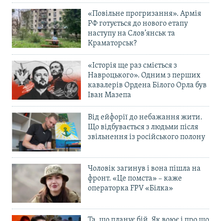
«Повільне прогризання». Армія
РФ готується до нового етапу
наступу на Слов’янськ та
Краматорськ?
«Історія ще раз сміється з
Навроцького». Одним з перших
кавалерів Ордена Білого Орла був
Іван Мазепа
Від ейфорії до небажання жити.
Що відбувається з людьми після
звільнення із російського полону
Чоловік загинув і вона пішла на
фронт. «Це помста» – каже
операторка FPV «Білка»
Та, що планує бій. Як воює і про що