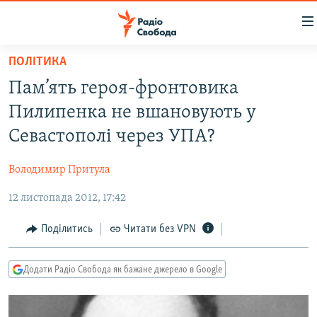
Доступність
посилання
Перейти
ПОЛІТИКА
до
РАДІО СВОБОДА – 70 РОКІВ
Пам’ять героя-фронтовика
основного
ВСЕ ЗА ДОБУ
матеріалу
Пилипенка не вшановують у
СТАТТІ
Перейти
Севастополі через УПА?
до
ВІЙНА
ПОЛІТИКА
основної
Володимир Притула
РОСІЙСЬКА «ФІЛЬТРАЦІЯ»
ЕКОНОМІКА
навігації
Перейти
12 листопада 2012, 17:42
ДОНБАС.РЕАЛІЇ
СУСПІЛЬСТВО
до
КРИМ.РЕАЛІЇ
КУЛЬТУРА
Поділитись
Читати без VPN
пошуку
ТИ ЯК?
СПОРТ
Додати Радіо Свобода як бажане джерело в Google
СХЕМИ
УКРАЇНА
КИТАЙ.ВИКЛИКИ
СВІТ