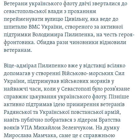
Ветерани українського флоту двічі зверталися до
севастопольської влади з проханням
перейменувати вулицю Цивільну, яка веде до
шпиталю ВМС України, створеного за активної
підтримки Володимира Пилипенка, на честь героя-
фронтовика. Обидва рази чиновники відмовили
ветеранам.
Віце-адмірал Пилипенко вже у відставці всіляко
допомагав у створенні Військово-морських Сил
України, підтримував військових моряків у
найважчі часи, коли у Севастополі було розв’язане
справжнє цькування українського флоту. Пізніше
активно підтримав ідею примирення ветеранів
Радянської та Української повстанської армій,
навіть публічно побратався з лідером Братства
вояків УПА Михайлом Зеленчуком. На думку
Мирослава Мамчака, саме це є справжньою