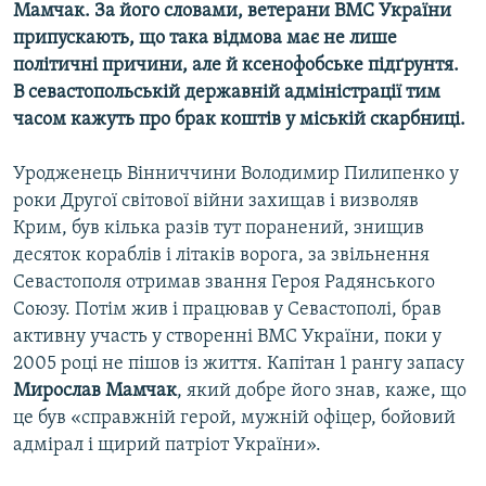
Мамчак. За його словами, ветерани ВМС України
Усі сайти RFE/RL
припускають, що така відмова має не лише
політичні причини, але й ксенофобське підґрунтя.
В севастопольській державній адміністрації тим
часом кажуть про брак коштів у міській скарбниці.
Уродженець Вінниччини Володимир Пилипенко у
роки Другої світової війни захищав і визволяв
Крим, був кілька разів тут поранений, знищив
десяток кораблів і літаків ворога, за звільнення
Севастополя отримав звання Героя Радянського
Союзу. Потім жив і працював у Севастополі, брав
активну участь у створенні ВМС України, поки у
2005 році не пішов із життя. Капітан 1 рангу запасу
Мирослав Мамчак
, який добре його знав, каже, що
це був «справжній герой, мужній офіцер, бойовий
адмірал і щирий патріот України».