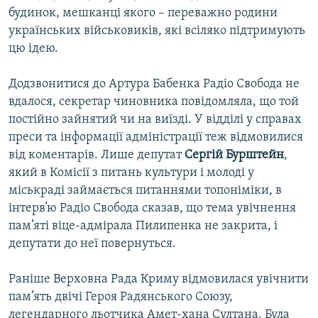
будинок, мешканці якого – переважно родини
українських військовиків, які всіляко підтримують
цю ідею.
Додзвонитися до Артура Бабенка Радіо Свобода не
вдалося, секретар чиновника повідомляла, що той
постійно зайнятий чи на виїзді. У відділі у справах
преси та інформації адміністрації теж відмовилися
від коментарів. Лише депутат
Сергій Бурштейн
,
який в Комісії з питань культури і молоді у
міськраді займається питаннями топоніміки, в
інтерв’ю Радіо Свобода сказав, що тема увічнення
пам’яті віце-адмірала Пилипенка не закрита, і
депутати до неї повернуться.
Раніше Верховна Рада Криму відмовилася увічнити
пам’ять двічі Героя Радянського Союзу,
легендарного льотчика Амет-хана Султана. Була