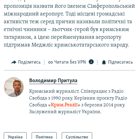
пропозиція назвати його іменем Сімферопольський
міжнародний аеропорт. Тоді місцеві громадські
активісти теж серед причин називали політичні та
етнічні чинники – льотчик-герой був кримським
татарином, а ідею перейменування аеропорту
підтримав Меджліс кримськотатарського народу.
Поділитись
Читати без VPN
Підписатись
Володимир Притула
Кримський журналіст. Співпрацює з Радіо
Свобода з 1990 року. Керівник проєкту Радіо
Свобода «
Крим.Реалії
»
з березня 2014 року.
Заслужений журналіст України.
Україна
Політика
Суспільство