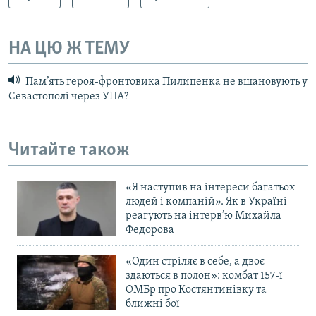
НА ЦЮ Ж ТЕМУ
Пам’ять героя-фронтовика Пилипенка не вшановують у
Севастополі через УПА?
Читайте також
«Я наступив на інтереси багатьох
людей і компаній». Як в Україні
реагують на інтерв’ю Михайла
Федорова
«Один стріляє в себе, а двоє
здаються в полон»: комбат 157-ї
ОМБр про Костянтинівку та
ближні бої