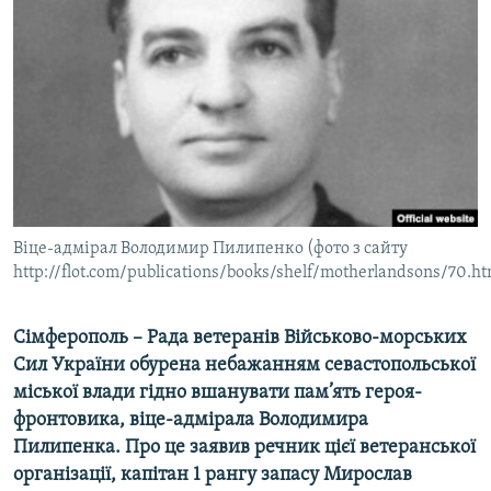
МУЛЬТИМЕДІА
ФОТО
СПЕЦПРОЄКТИ
ПОДКАСТИ
КРИМ РЕАЛІЇ
РУС
Віце-адмірал Володимир Пилипенко (фото з сайту
УКР
http://flot.com/publications/books/shelf/motherlandsons/70.h
КТАТ
Сімферополь – Рада ветеранів Військово-морських
ДОЛУЧАЙСЯ!
Сил України обурена небажанням севастопольської
міської влади гідно вшанувати пам’ять героя-
фронтовика, віце-адмірала Володимира
Пилипенка. Про це заявив речник цієї ветеранської
організації, капітан 1 рангу запасу Мирослав