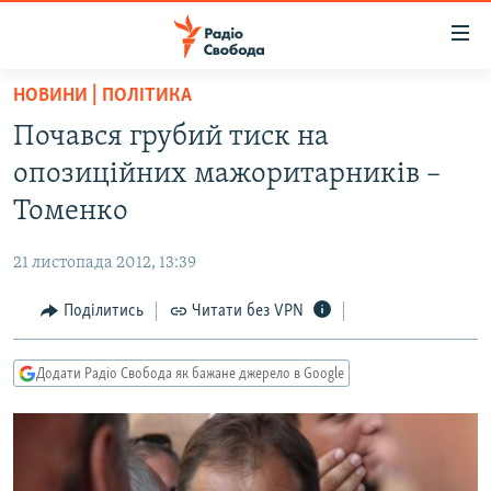
Доступність
посилання
Перейти
НОВИНИ | ПОЛІТИКА
до
РАДІО СВОБОДА – 70 РОКІВ
Почався грубий тиск на
основного
ВСЕ ЗА ДОБУ
матеріалу
опозиційних мажоритарників –
СТАТТІ
Перейти
Томенко
до
ВІЙНА
ПОЛІТИКА
основної
21 листопада 2012, 13:39
РОСІЙСЬКА «ФІЛЬТРАЦІЯ»
ЕКОНОМІКА
навігації
Перейти
Поділитись
Читати без VPN
ДОНБАС.РЕАЛІЇ
СУСПІЛЬСТВО
до
КРИМ.РЕАЛІЇ
КУЛЬТУРА
пошуку
Додати Радіо Свобода як бажане джерело в Google
ТИ ЯК?
СПОРТ
СХЕМИ
УКРАЇНА
КИТАЙ.ВИКЛИКИ
СВІТ