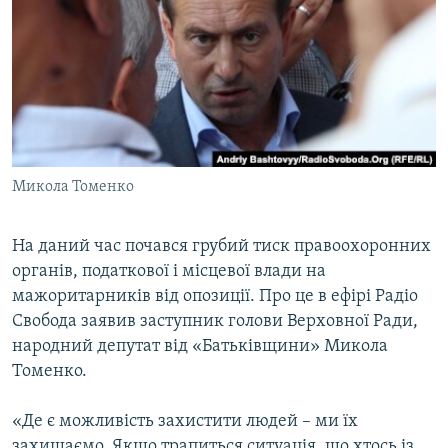
МУЛЬТИМЕДІА
ФОТО
СПЕЦПРОЄКТИ
ПОДКАСТИ
КРИМ РЕАЛІЇ
Микола Томенко
РУС
УКР
На даний час почався грубий тиск правоохоронних
органів, податкової і місцевої влади на
КТАТ
мажоритарників від опозиції. Про це в ефірі Радіо
Свобода заявив заступник голови Верховної Ради,
ДОЛУЧАЙСЯ!
народний депутат від «Батьківщини» Микола
Томенко.
«Де є можливість захистити людей – ми їх
захищаємо. Якщо трапиться ситуація, що хтось із