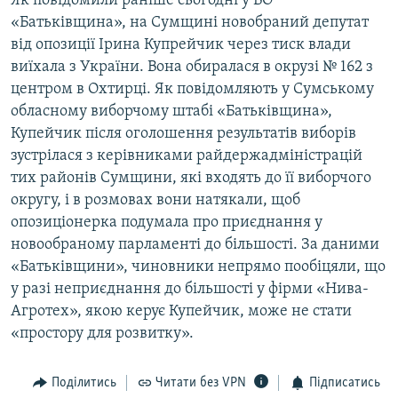
Як повідомили раніше сьогодні у ВО
«Батьківщина», на Сумщині новобраний депутат
від опозиції Ірина Купрейчик через тиск влади
виїхала з України. Вона обиралася в окрузі № 162 з
центром в Охтирці. Як повідомляють у Сумському
обласному виборчому штабі «Батьківщина»,
Купейчик після оголошення результатів виборів
зустрілася з керівниками райдержадміністрацій
тих районів Сумщини, які входять до її виборчого
округу, і в розмовах вони натякали, щоб
опозиціонерка подумала про приєднання у
новообраному парламенті до більшості. За даними
«Батьківщини», чиновники непрямо пообіцяли, що
у разі неприєднання до більшості у фірми «Нива-
Агротех», якою керує Купейчик, може не стати
«простору для розвитку».
Поділитись
Читати без VPN
Підписатись