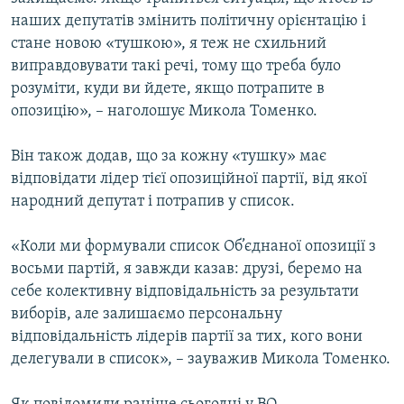
Усі сайти RFE/RL
наших депутатів змінить політичну орієнтацію і
стане новою «тушкою», я теж не схильний
виправдовувати такі речі, тому що треба було
розуміти, куди ви йдете, якщо потрапите в
опозицію», – наголошує Микола Томенко.
Він також додав, що за кожну «тушку» має
відповідати лідер тієї опозиційної партії, від якої
народний депутат і потрапив у список.
«Коли ми формували список Об’єднаної опозиції з
восьми партій, я завжди казав: друзі, беремо на
себе колективну відповідальність за результати
виборів, але залишаємо персональну
відповідальність лідерів партії за тих, кого вони
делегували в список», – зауважив Микола Томенко.