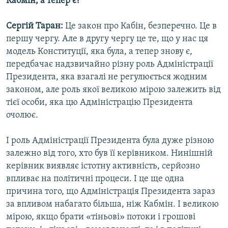
Кабмін, а тепер є?
Сергій Таран:
Це закон про Кабін, безперечно. Це в
першу чергу. Але в другу чергу це те, що у нас ця
модель Конституції, яка була, а тепер знову є,
передбачає надзвичайно різну роль Адміністрації
Президента, яка взагалі не регулюється жодним
законом, але роль якої великою мірою залежить від
тієї особи, яка цю Адміністрацію Президента
очолює.
І роль Адміністрації Президента була дуже різною
залежно від того, хто був її керівником. Нинішній
керівник виявляє істотну активність, серйозно
впливає на політичні процеси. І це ще одна
причина того, що Адміністрація Президента зараз
за впливом набагато більша, ніж Кабмін. І великою
мірою, якщо брати «тіньові» потоки і грошові