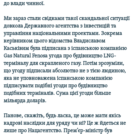
до влади чинної.
Ми зараз стали свідками такої скандальної ситуації
довкола Державного агентства з інвестицій та
управління національними проектами. Зокрема
керівником цього відомства Владиславом
Каськівим була підписана з іспанською компанією
Gas Natural Fenosa угода про будівництво LNG-
терміналу для скрапленого газу. Потім зрозуміли,
що угоду підписали абсолютно не з тією людиною,
яка не уповноважена іспанською компанією
підписувати подібні угоди про будівництво
подібних терміналів. Сума цієї угоди більше
мільярда доларів.
Панове, скажіть, будь ласка, це може мати якісь
кадрові наслідки для уряду чи ні? Це ж йдеться не
лише про Нацагентство. Прем’єр-міністр був