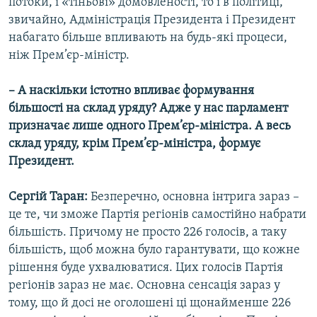
потоки, і «тіньові» домовленості, то і в політиці,
звичайно, Адміністрація Президента і Президент
набагато більше впливають на будь-які процеси,
ніж Прем’єр-міністр.
– А наскільки істотно впливає формування
більшості на склад уряду? Адже у нас парламент
призначає лише одного Прем’єр-міністра. А весь
склад уряду, крім Прем’єр-міністра, формує
Президент.
Сергій Таран:
Безперечно, основна інтрига зараз –
це те, чи зможе Партія регіонів самостійно набрати
більшість. Причому не просто 226 голосів, а таку
більшість, щоб можна було гарантувати, що кожне
рішення буде ухвалюватися. Цих голосів Партія
регіонів зараз не має. Основна сенсація зараз у
тому, що й досі не оголошені ці щонайменше 226