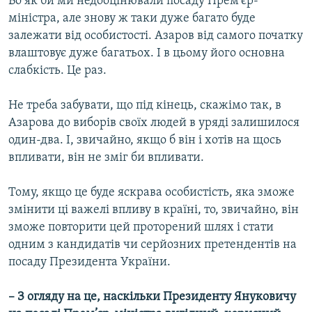
Бо як би ми недооцінювали посаду Прем’єр-
міністра, але знову ж таки дуже багато буде
залежати від особистості. Азаров від самого початку
влаштовує дуже багатьох. І в цьому його основна
слабкість. Це раз.
Не треба забувати, що під кінець, скажімо так, в
Азарова до виборів своїх людей в уряді залишилося
один-два. І, звичайно, якщо б він і хотів на щось
впливати, він не зміг би впливати.
Тому, якщо це буде яскрава особистість, яка зможе
змінити ці важелі впливу в країні, то, звичайно, він
зможе повторити цей проторений шлях і стати
одним з кандидатів чи серйозних претендентів на
посаду Президента України.
– З огляду на це, наскільки Президенту Януковичу