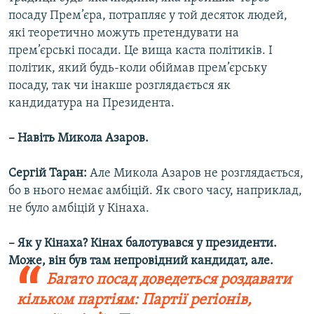
посаду Прем’єра, потрапляє у той десяток людей,
які теоретично можуть претендувати на
прем’єрські посади. Це вища каста політиків. І
політик, який будь-коли обіймав прем’єрську
посаду, так чи інакше розглядається як
кандидатура на Президента.
– Навіть Микола Азаров.
Сергій Таран:
Але Микола Азаров не розглядається,
бо в нього немає амбіцій. Як свого часу, наприклад,
не було амбіцій у Кінаха.
– Як у Кінаха? Кінах балотувався у президенти.
Може, він був там непровідний кандидат, але.
Багато посад доведеться роздавати
кільком партіям: Партії регіонів,