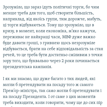
Зрозуміло, що зараз ідуть політичні торги, бо чим
менше треба для того, щоб створити більшість,
наприклад, від якоїсь групи, тим дорожче, мабуть,
ці торги відбуваються. Тому що зрозуміло, що в
кризу, в момент, коли економіка, м’яко кажучи,
переживає не найкращі часи, МВФ дуже важко
буде давати гроші, з гривнею щось незрозуміле
відбувається, брати на себе відповідальність за стан
речей, то це треба бути достатньо сміливим з точки
зору того, що буквально через 2 роки починається
президентська кампанія.
І як ми знаємо, що дуже багато з тих людей, які
могли б претендувати на посаду того ж самого
Прем’єр-міністра, так само могли б претендувати і
на посаду Президента. І от саме з цих моментів
треба виходити, коли говорити, чому ще до сих пір