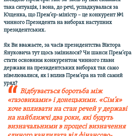
така ситуація, і вона, до речі, успадкувалася за
Ющенка, що Прем’єр-міністр – це конкурент №1
чинного Президента на виборах наступних
президентських.
Як Ви вважаєте, за часів президентства Віктора
Януковича тут щось змінилося? Чи шанси Прем’єра
стати основним конкурентом чинного глави
держави на президентських виборах так само
нівелювалися, як і вплив Прем’єра на той самий
уряд?
Відбувається боротьба між
«газовиками» і донецькими. «Сім’я»
хоче впливати на стан речей у державі
на найближчі два роки, які будуть
визначальними в процесі визначення
єдиного кандидата від фінансово-