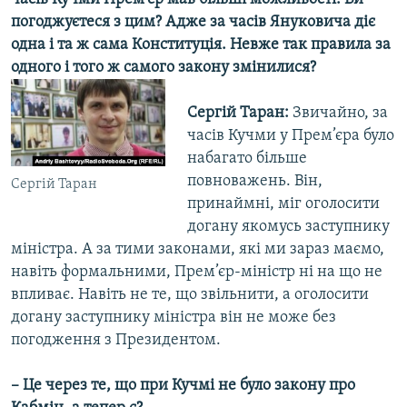
погоджуєтеся з цим? Адже за часів Януковича діє
одна і та ж сама Конституція. Невже так правила за
одного і того ж самого закону змінилися?
Сергій Таран:
Звичайно, за
часів Кучми у Прем’єра було
набагато більше
повноважень. Він,
Сергій Таран
принаймні, міг оголосити
догану якомусь заступнику
міністра. А за тими законами, які ми зараз маємо,
навіть формальними, Прем’єр-міністр ні на що не
впливає. Навіть не те, що звільнити, а оголосити
догану заступнику міністра він не може без
погодження з Президентом.
– Це через те, що при Кучмі не було закону про