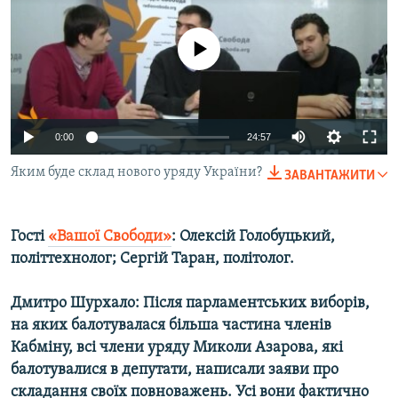
МУЛЬТИМЕДІА
ФОТО
No media source currently available
СПЕЦПРОЄКТИ
ПОДКАСТИ
0:00
24:57
КРИМ РЕАЛІЇ
Яким буде склад нового уряду України?
ЗАВАНТАЖИТИ
РУС
УКР
Гості
«Вашої Свободи»
: Олексій Голобуцький,
КТАТ
політтехнолог; Сергій Таран, політолог.
ДОЛУЧАЙСЯ!
Дмитро Шурхало: Після парламентських виборів,
на яких балотувалася більша частина членів
Кабміну, всі члени уряду Миколи Азарова, які
балотувалися в депутати, написали заяви про
складання своїх повноважень. Усі вони фактично