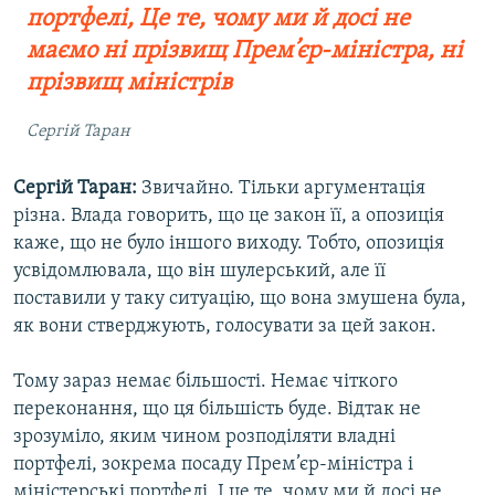
портфелі, Це те, чому ми й досі не
маємо ні прізвищ Прем’єр-міністра, ні
прізвищ міністрів
Сергій Таран
Сергій Таран:
Звичайно. Тільки аргументація
різна. Влада говорить, що це закон її, а опозиція
каже, що не було іншого виходу. Тобто, опозиція
усвідомлювала, що він шулерський, але її
поставили у таку ситуацію, що вона змушена була,
як вони стверджують, голосувати за цей закон.
Тому зараз немає більшості. Немає чіткого
переконання, що ця більшість буде. Відтак не
зрозуміло, яким чином розподіляти владні
портфелі, зокрема посаду Прем’єр-міністра і
міністерські портфелі. І це те, чому ми й досі не