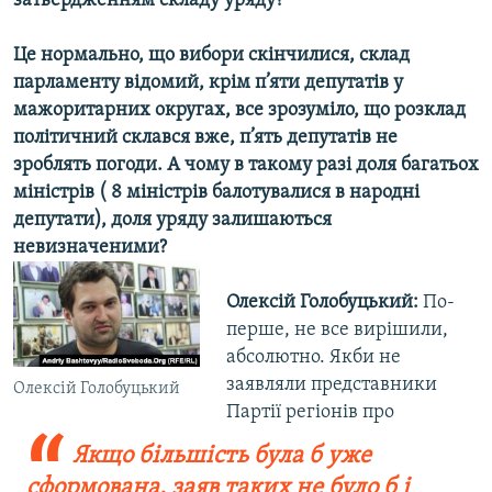
затвердженням складу уряду?
Це нормально, що вибори скінчилися, склад
парламенту відомий, крім п’яти депутатів у
мажоритарних округах, все зрозуміло, що розклад
політичний склався вже, п’ять депутатів не
зроблять погоди. А чому в такому разі доля багатьох
міністрів ( 8 міністрів балотувалися в народні
депутати), доля уряду залишаються
невизначеними?
Олексій Голобуцький:
По-
перше, не все вирішили,
абсолютно. Якби не
заявляли представники
Олексій Голобуцький
Партії регіонів про
Якщо більшість була б уже
сформована, заяв таких не було б і