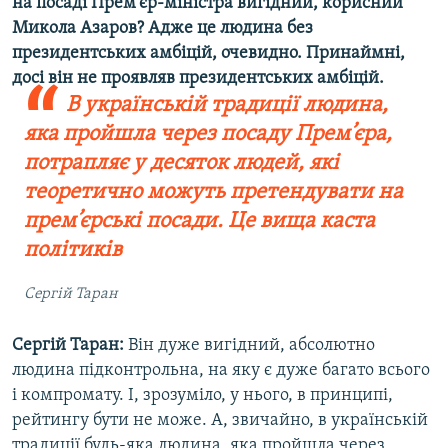
на посаді Прем’єр-міністра вигідний, корисний
Микола Азаров? Адже це людина без
президентських амбіцій, очевидно. Принаймні,
досі він не проявляв президентських амбіцій.
В українській традиції людина,
яка пройшла через посаду Прем’єра,
потрапляє у десяток людей, які
теоретично можуть претендувати на
прем’єрські посади. Це вища каста
політиків
Сергій Таран
Сергій Таран:
Він дуже вигідний, абсолютно
людина підконтрольна, на яку є дуже багато всього
і компромату. І, зрозуміло, у нього, в принципі,
рейтингу бути не може. А, звичайно, в українській
традиції будь-яка людина, яка пройшла через