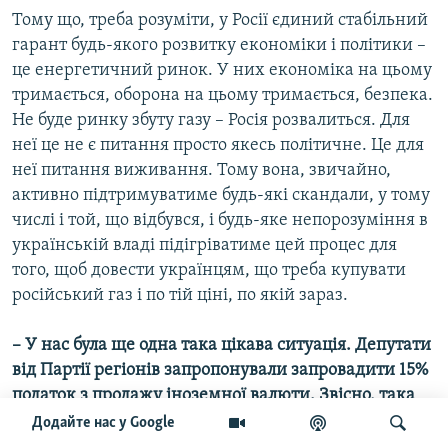
Тому що, треба розуміти, у Росії єдиний стабільний
гарант будь-якого розвитку економіки і політики –
це енергетичний ринок. У них економіка на цьому
тримається, оборона на цьому тримається, безпека.
Не буде ринку збуту газу – Росія розвалиться. Для
неї це не є питання просто якесь політичне. Це для
неї питання виживання. Тому вона, звичайно,
активно підтримуватиме будь-які скандали, у тому
числі і той, що відбувся, і будь-яке непорозуміння в
українській владі підігріватиме цей процес для
того, щоб довести українцям, що треба купувати
російський газ і по тій ціні, по якій зараз.
– У нас була ще одна така цікава ситуація. Депутати
від Партії регіонів запропонували запровадити 15%
податок з продажу іноземної валюти. Звісно, така
пропозиція багатьох збурила. Партія влада
Додайте нас у Google
притримала цю ідею, сказала: ну, ми ще подумаємо