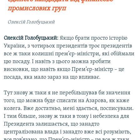
промислових груп
Олексій Голобуцький
Олексій Голобуцький:
Якщо брати просто історію
України, з чотирьох президентів троє президентів
все ж таки колишні прем’єр-міністри, які обіймали
цю посаду. І навіть з цього можна зробити
висновки, що навіть якщо Прем’єр-міністр – це
посада, яка мало зараз на що впливає.
Тут знову ж таки я не перебільшував би значення
того, що можна буде списати на Азарова, як каже
колега. Вже достатньо, мені здається, посписували.
І тим більше, знову ж таки в тому і небезпека для
Президента залишається, що занадто
централізована влада і занадто вже всі розуміють,
все пов’язано, що Прем’єр-міністр – це все ж таки