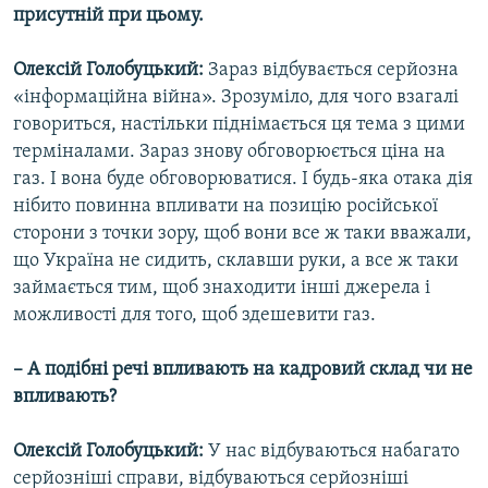
присутній при цьому.
Олексій Голобуцький:
Зараз відбувається серйозна
«інформаційна війна». Зрозуміло, для чого взагалі
говориться, настільки піднімається ця тема з цими
терміналами. Зараз знову обговорюється ціна на
газ. І вона буде обговорюватися. І будь-яка отака дія
нібито повинна впливати на позицію російської
сторони з точки зору, щоб вони все ж таки вважали,
що Україна не сидить, склавши руки, а все ж таки
займається тим, щоб знаходити інші джерела і
можливості для того, щоб здешевити газ.
– А подібні речі впливають на кадровий склад чи не
впливають?
Олексій Голобуцький:
У нас відбуваються набагато
серйозніші справи, відбуваються серйозніші