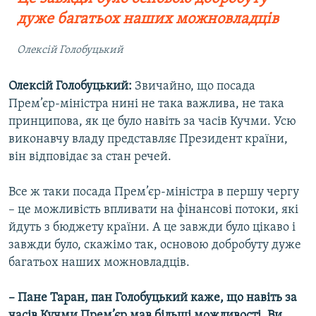
дуже багатьох наших можновладців
Олексій Голобуцький
Олексій Голобуцький:
Звичайно, що посада
Прем’єр-міністра нині не така важлива, не така
принципова, як це було навіть за часів Кучми. Усю
виконавчу владу представляє Президент країни,
він відповідає за стан речей.
Все ж таки посада Прем’єр-міністра в першу чергу
– це можливість впливати на фінансові потоки, які
йдуть з бюджету країни. А це завжди було цікаво і
завжди було, скажімо так, основою добробуту дуже
багатьох наших можновладців.
– Пане Таран, пан Голобуцький каже, що навіть за
часів Кучми Прем’єр мав більші можливості. Ви