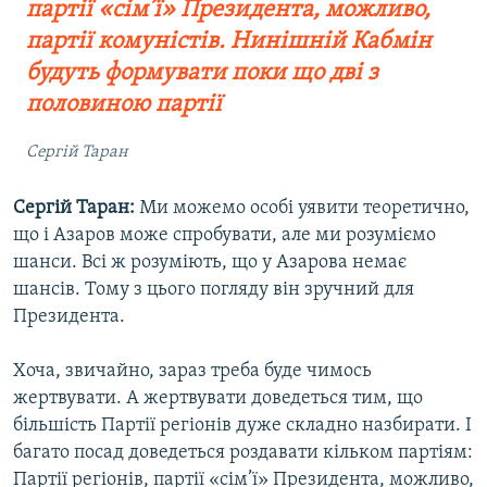
партії «сім’ї» Президента, можливо,
партії комуністів. Нинішній Кабмін
будуть формувати поки що дві з
половиною партії
Сергій Таран
Сергій Таран:
Ми можемо особі уявити теоретично,
що і Азаров може спробувати, але ми розуміємо
шанси. Всі ж розуміють, що у Азарова немає
шансів. Тому з цього погляду він зручний для
Президента.
Хоча, звичайно, зараз треба буде чимось
жертвувати. А жертвувати доведеться тим, що
більшість Партії регіонів дуже складно назбирати. І
багато посад доведеться роздавати кільком партіям:
Партії регіонів, партії «сім’ї» Президента, можливо,