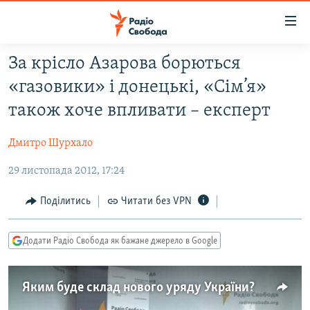
Доступність
посилання
Перейти
За крісло Азарова борються
до
РАДІО СВОБОДА – 70 РОКІВ
«газовики» і донецькі, «Сім’я»
основного
ВСЕ ЗА ДОБУ
матеріалу
також хоче впливати – експерт
СТАТТІ
Перейти
до
Дмитро Шурхало
ВІЙНА
ПОЛІТИКА
основної
29 листопада 2012, 17:24
РОСІЙСЬКА «ФІЛЬТРАЦІЯ»
ЕКОНОМІКА
навігації
Перейти
ДОНБАС.РЕАЛІЇ
СУСПІЛЬСТВО
Поділитись
Читати без VPN
до
КРИМ.РЕАЛІЇ
КУЛЬТУРА
пошуку
Додати Радіо Свобода як бажане джерело в Google
ТИ ЯК?
СПОРТ
СХЕМИ
УКРАЇНА
Яким буде склад нового уряду України?
КИТАЙ.ВИКЛИКИ
СВІТ