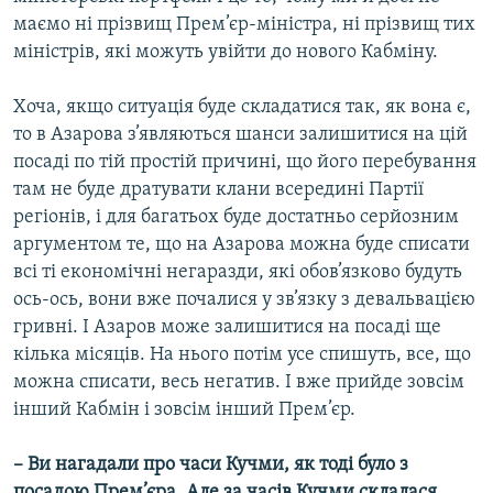
маємо ні прізвищ Прем’єр-міністра, ні прізвищ тих
міністрів, які можуть увійти до нового Кабміну.
Хоча, якщо ситуація буде складатися так, як вона є,
то в Азарова з’являються шанси залишитися на цій
посаді по тій простій причині, що його перебування
там не буде дратувати клани всередині Партії
регіонів, і для багатьох буде достатньо серйозним
аргументом те, що на Азарова можна буде списати
всі ті економічні негаразди, які обов’язково будуть
ось-ось, вони вже почалися у зв’язку з девальвацією
гривні. І Азаров може залишитися на посаді ще
кілька місяців. На нього потім усе спишуть, все, що
можна списати, весь негатив. І вже прийде зовсім
інший Кабмін і зовсім інший Прем’єр.
– Ви нагадали про часи Кучми, як тоді було з
посадою Прем’єра. Але за часів Кучми склалася