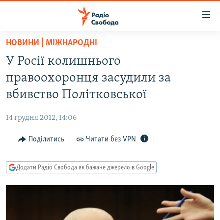
Доступність
посилання
Перейти
НОВИНИ | МІЖНАРОДНІ
до
РАДІО СВОБОДА – 70 РОКІВ
У Росії колишнього
основного
ВСЕ ЗА ДОБУ
матеріалу
правоохоронця засудили за
СТАТТІ
Перейти
вбивство Політковської
до
ВІЙНА
ПОЛІТИКА
основної
14 грудня 2012, 14:06
РОСІЙСЬКА «ФІЛЬТРАЦІЯ»
ЕКОНОМІКА
навігації
Перейти
Поділитись
Читати без VPN
ДОНБАС.РЕАЛІЇ
СУСПІЛЬСТВО
до
КРИМ.РЕАЛІЇ
КУЛЬТУРА
пошуку
Додати Радіо Свобода як бажане джерело в Google
ТИ ЯК?
СПОРТ
СХЕМИ
УКРАЇНА
КИТАЙ.ВИКЛИКИ
СВІТ