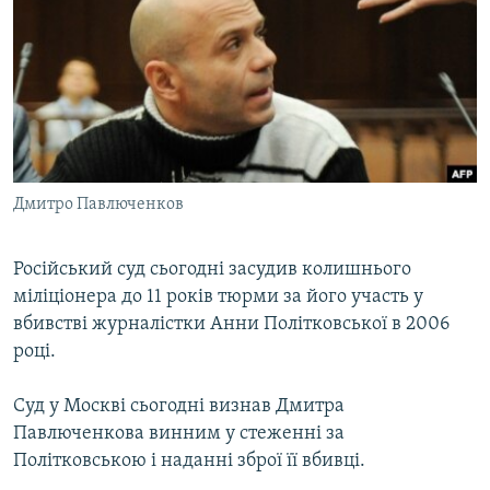
МУЛЬТИМЕДІА
ФОТО
СПЕЦПРОЄКТИ
ПОДКАСТИ
КРИМ РЕАЛІЇ
Дмитро Павлюченков
РУС
УКР
Російський суд сьогодні засудив колишнього
міліціонера до 11 років тюрми за його участь у
КТАТ
вбивстві журналістки Анни Політковської в 2006
році.
ДОЛУЧАЙСЯ!
Суд у Москві сьогодні визнав Дмитра
Павлюченкова винним у стеженні за
Політковською і наданні зброї її вбивці.