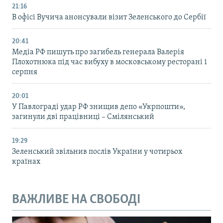
21:16
В офісі Вучича анонсували візит Зеленського до Сербії
20:41
Медіа РФ пишуть про загибель генерала Валерія
Плохотнюка під час вибуху в московському ресторані 1
серпня
20:01
У Павлограді удар РФ знищив депо «Укрпошти»,
загинули дві працівниці – Смілянський
19:29
Зеленський звільнив послів України у чотирьох
країнах
ВАЖЛИВЕ НА СВОБОДІ