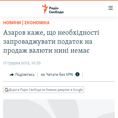
Доступність
посилання
Перейти
НОВИНИ | ЕКОНОМІКА
до
РАДІО СВОБОДА – 70 РОКІВ
Азаров каже, що необхідності
основного
ВСЕ ЗА ДОБУ
матеріалу
запроваджувати податок на
СТАТТІ
Перейти
продаж валюти нині немає
до
ВІЙНА
ПОЛІТИКА
основної
17 грудня 2012, 10:25
РОСІЙСЬКА «ФІЛЬТРАЦІЯ»
ЕКОНОМІКА
навігації
Перейти
Поділитись
Читати без VPN
ДОНБАС.РЕАЛІЇ
СУСПІЛЬСТВО
до
КРИМ.РЕАЛІЇ
КУЛЬТУРА
пошуку
Додати Радіо Свобода як бажане джерело в Google
ТИ ЯК?
СПОРТ
СХЕМИ
УКРАЇНА
КИТАЙ.ВИКЛИКИ
СВІТ