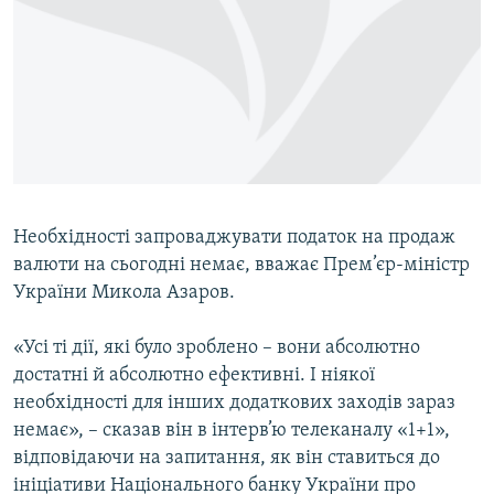
МУЛЬТИМЕДІА
ФОТО
СПЕЦПРОЄКТИ
ПОДКАСТИ
КРИМ РЕАЛІЇ
РУС
Необхідності запроваджувати податок на продаж
валюти на сьогодні немає, вважає Прем’єр-міністр
УКР
України Микола Азаров.
КТАТ
«Усі ті дії, які було зроблено – вони абсолютно
ДОЛУЧАЙСЯ!
достатні й абсолютно ефективні. І ніякої
необхідності для інших додаткових заходів зараз
немає», – сказав він в інтерв’ю телеканалу «1+1»,
відповідаючи на запитання, як він ставиться до
ініціативи Національного банку України про