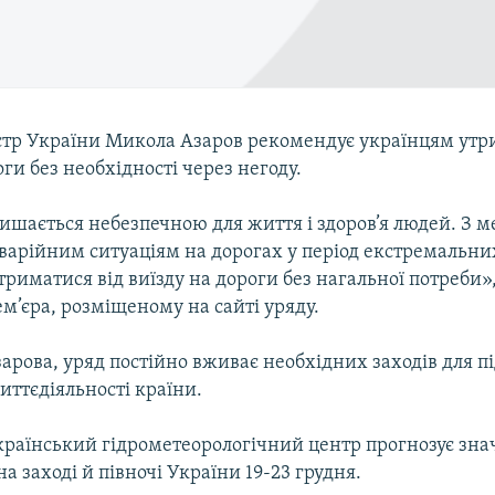
стр України Микола Азаров рекомендує українцям утр
оги без необхiдностi через негоду.
ишається небезпечною для життя i здоров’я людей. З 
аварiйним ситуацiям на дорогах у перiод екстремальн
риматися вiд виїзду на дороги без нагальної потреби»,
м’єра, розмiщеному на сайтi уряду.
арова, уряд постiйно вживає необхiдних заходiв для 
иттєдiяльностi країни.
країнський гідрометеорологічний центр прогнозує зна
а заході й півночі України 19-23 грудня.