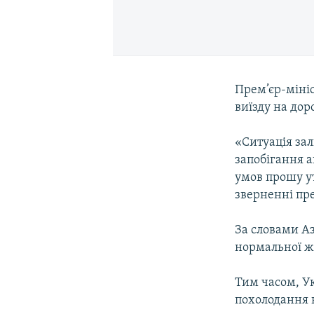
Прем’єр-мiнi
виїзду на дор
«Ситуацiя зал
запобiгання 
умов прошу ут
зверненнi пре
За словами Аз
нормальної ж
Тим часом, У
похолодання н