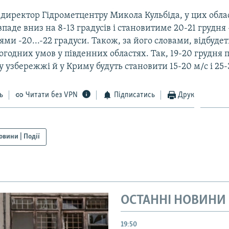
 директор Гідрометцентру Микола Кульбіда, у цих обла
паде вниз на 8-13 градусів і становитиме 20-21 грудня -
цями -20...-22 градуси. Також, за його словами, відбудет
годних умов у південних областях. Так, 19-20 грудня 
 узбережжі й у Криму будуть становити 15-20 м/с і 25-
ь
Читати без VPN
Підписатись
Друк
овини | Події
ОСТАННІ НОВИНИ
19:50