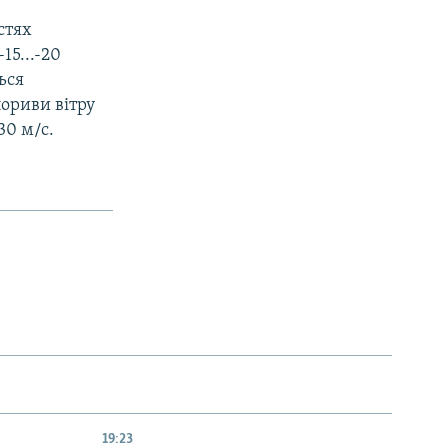
стях
15...-20
ься
пориви вітру
30 м/с.
19:23