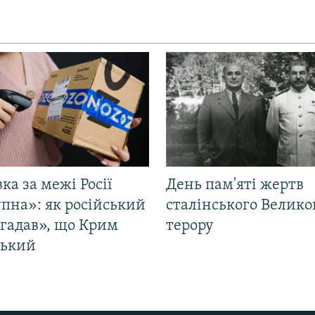
ка за межі Росії
День пам'яті жертв
пна»: як російський
сталінського Велико
згадав», що Крим
терору
ський