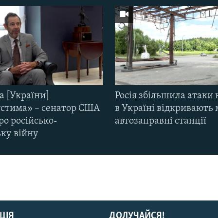
а [України]
Росія збільшила атаки 
стима» – сенатор США
в Україні відкривають 
ро російсько-
автозаправні станції
ьку війну
ЦІЯ
ДОЛУЧАЙСЯ!