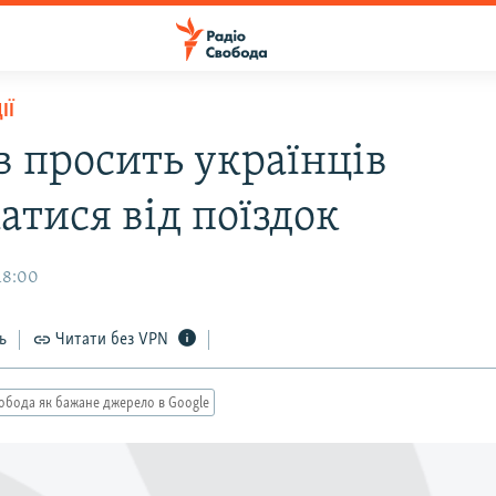
ІЇ
в просить українцiв
атися вiд поїздок
18:00
ь
Читати без VPN
обода як бажане джерело в Google