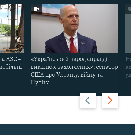
на АЗС –
«Український народ справді
Нов
мобільні
викликає захоплення»: сенатор
виж
США про Україну, війну та
уда
Путіна
Назад
Вперед