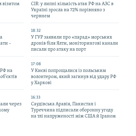
м візитом
CIR: у липні кількість атак РФ на АЗС в
Україні зросла на 72% порівняно з
червнем
18:32
на
У ГУР заявили про «парад» морських
ати –
дронів біля Ялти, моніторингові канали
писали про атаку на порт
17:08
 РФ на
У Києві попрощалися із польським
об’єктів
волонтером, який загинув від удару РФ
у Харкові
16:33
дали через
Саудівська Аравія, Пакистан і
ькому
Туреччина підписали оборонну угоду
на тлі напруженості між США й Іраном