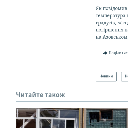
Як повідомив
температура в
градусів, міс
погіршення по
на Азовському
Поділитис
Новини
Н
Читайте також