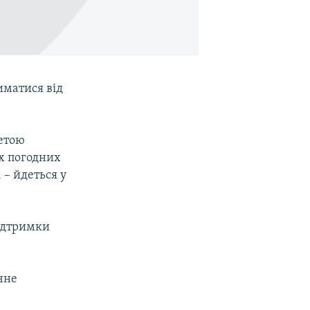
иматися вiд
метою
их погодних
 – йдеться у
пiдтримки
чне