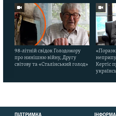
98-літній свідок Голодомору
«Поразк
про нинішню війну, Другу
неприпу
світову та «Сталінський голод»
Кертіс п
українс
КРИМ РЕАЛІЇ
РУС
ПІДТРИМКА
ІНФОРМА
УКР