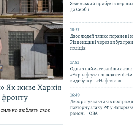
Зеленський прибув із перши
до Сербії
18:57
Двоє людей тяжко поранені 
Рівненщині через вибух гран
поліція
17:51
Одна з наймасованіших атак
«Укрнафту»: пошкоджені сім 
видобутку – «Нафтогаз»
!» Як живе Харків
16:49
д фронту
Двоє рятувальників постраж
повторну атаку РФ у Запоріз
 сильно люблять своє
районі – ОВА