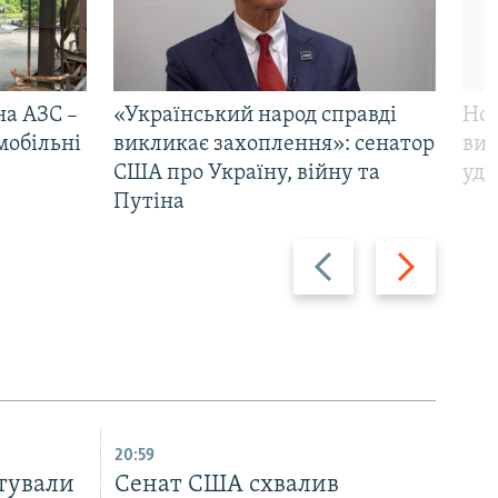
на АЗС –
«Український народ справді
Нов
мобільні
викликає захоплення»: сенатор
виж
США про Україну, війну та
уда
Путіна
Назад
Вперед
20:59
тували
Cенат США схвалив