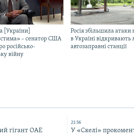
а [України]
Росія збільшила атаки 
стима» – сенатор США
в Україні відкривають 
ро російсько-
автозаправні станції
ьку війну
21:56
ий гігант ОАЕ
У «Скелі» прокомен