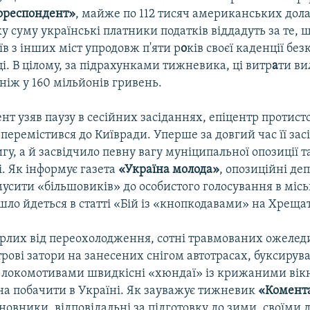
ореспондент»
, майже по 112 тисяч американських дола
ку суму українські платники податків віддадуть за те, 
в з інших міст упродовж п'яти р
о
ків своєї каденції бе
і. В цілому, за підрахунками тижневика, ці витр
а
ти ви
ніж у 160 мільйонів гривень.
т узяв паузу в сесійних засіданнях, епіцентр протист
 перемістився до Київради. Уперше за довгий час її за
гу, а й засвідчило певну вагу муніципальної опозиції т
. Як інформує газета
«Україна молода»
, опозиційні де
усити «більшовиків» до особистого голосування в міськ
шло йдеться в статті «Бій із «кнопкодавами» на Хреща
рлих від переохолодження, сотні травмованих ожелед
рові затори на занесених снігом автотрасах, буксирув
 локомотивами швидкісні «хюндаї» із крижаними вік
а побачити в Україні. Як зауважує тижневик
«Комент
новники, відповідальні за підготовку до зими, своїми 