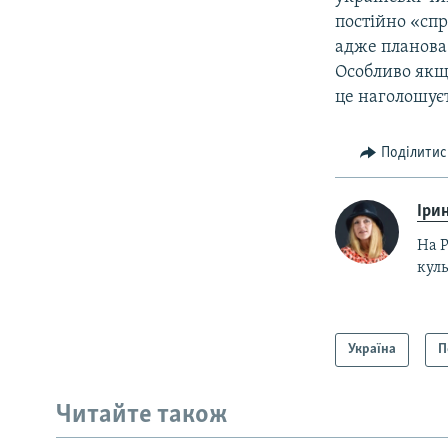
постійно «спр
адже планова 
Особливо якщ
це наголошуєт
Поділитис
Ірин
На Р
куль
Україна
П
Читайте також