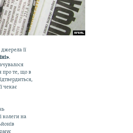
 джерела її
їні»
.
лачувалося
 про те, що в
ідтвердиться,
ї чекає
нь
і колеги на
ьйонів
ормує