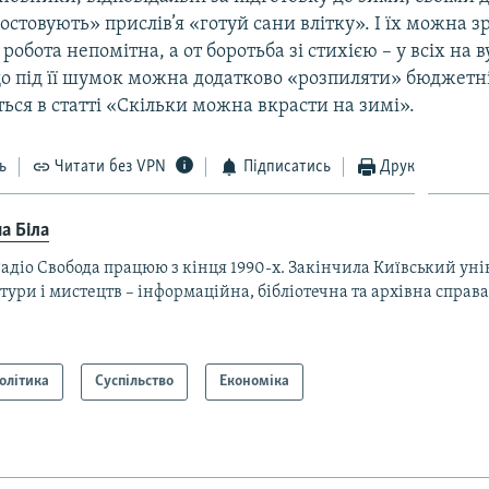
остовують» прислів’я «готуй сани влітку». І їх можна з
робота непомітна, а от боротьба зі стихією – у всіх на в
о під її шумок можна додатково «розпиляти» бюджетн
ься в статті «Скільки можна вкрасти на зимі».
ь
Читати без VPN
Підписатись
Друк
а Біла
адіо Свобода працюю з кінця 1990-х. Закінчила Київський уні
тури і мистецтв – інформаційна, бібліотечна та архівна справа
олітика
Суспільство
Економіка