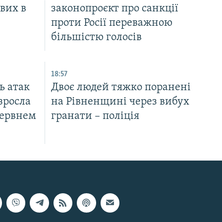
вих в
законопроєкт про санкції
проти Росії переважною
більшістю голосів
18:57
ь атак
Двоє людей тяжко поранені
зросла
на Рівненщині через вибух
червнем
гранати – поліція