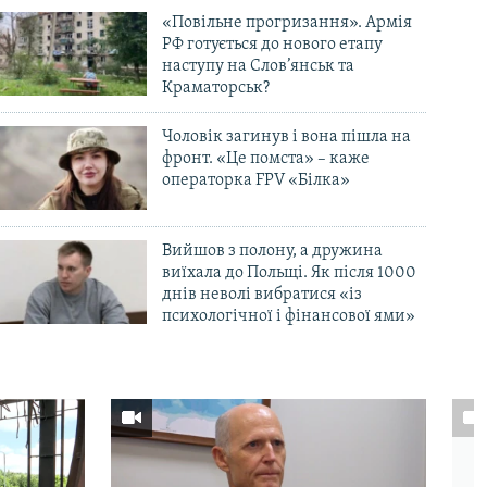
«Повільне прогризання». Армія
РФ готується до нового етапу
наступу на Слов’янськ та
Краматорськ?
Чоловік загинув і вона пішла на
фронт. «Це помста» – каже
операторка FPV «Білка»
Вийшов з полону, а дружина
виїхала до Польщі. Як після 1000
днів неволі вибратися «із
психологічної і фінансової ями»