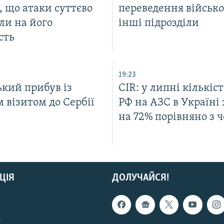
, що атаки суттєво
переведення військо
ли на його
інші підрозділи
сть
19:23
ький прибув із
CIR: у липні кількіст
 візитом до Сербії
РФ на АЗС в Україні 
на 72% порівняно з 
ЦІЯ
ДОЛУЧАЙСЯ!
с