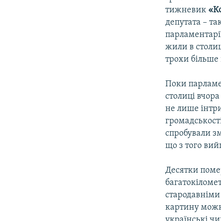
тижневик
«К
депутата – та
парламентарії
жили в столиц
трохи більше 
Поки парламен
столиці вчора
не лише інтри
громадськості
спробували зм
що з того вий
Десятки поме
багатокіломет
стародавніми
картину можн
українські чи