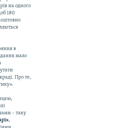
рів на одного
щоб 180
зкоштовно
ллються
ояння в
сідання мало
а
путати
раді. Про те,
тику».
ицею,
ані
нами – таку
арі»
,
діями