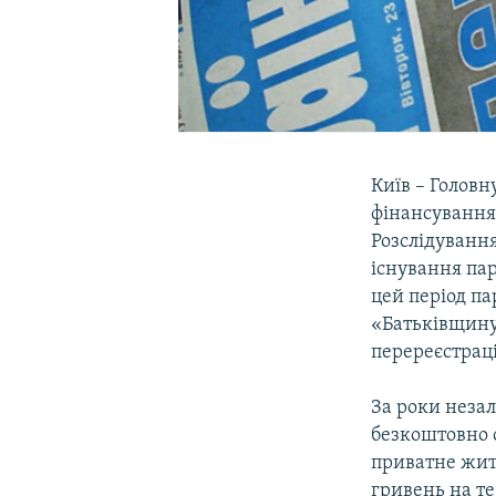
Київ – Головн
фінансування
Розслідування
існування пар
цей період па
«Батьківщину»
перереєстраці
За роки неза
безкоштовно о
приватне житл
гривень на т