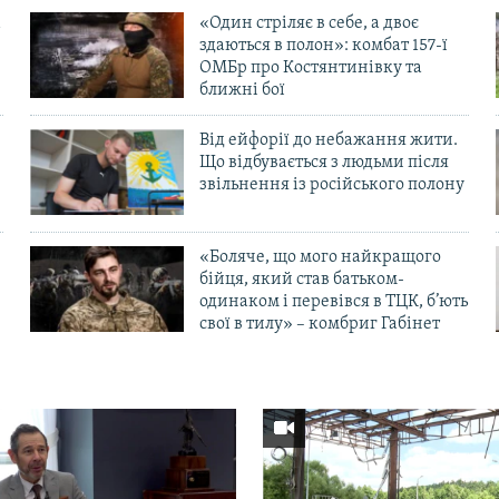
«Один стріляє в себе, а двоє
здаються в полон»: комбат 157-ї
ОМБр про Костянтинівку та
ближні бої
Від ейфорії до небажання жити.
Що відбувається з людьми після
в
звільнення із російського полону
«Боляче, що мого найкращого
бійця, який став батьком-
одинаком і перевівся в ТЦК, б’ють
свої в тилу» – комбриг Габінет