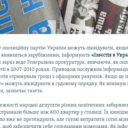
у опозиційну партію України можуть ліквідувати, якщо
 виявляться зарубіжними, інформують
«Ізвєстія в Укра
 зараз веде Генеральна прокуратура, вивчаючи, як оп
тії в 2007-2010 роках. Приводом послужила інформація
ртія отримувала гроші з офшорних рахунків. Якщо це п
 можуть ліквідувати в судовому порядку. Як мінімум ї
я, зазначає газета.
лежності народні депутати різних політичних забарвле
тримали більше ніж 800 квартир у столиці. Їх нинішн
о вже не претендують, але готові витратити сотні міл
е, щоб забезпечити себе готельними номерами. Як інф