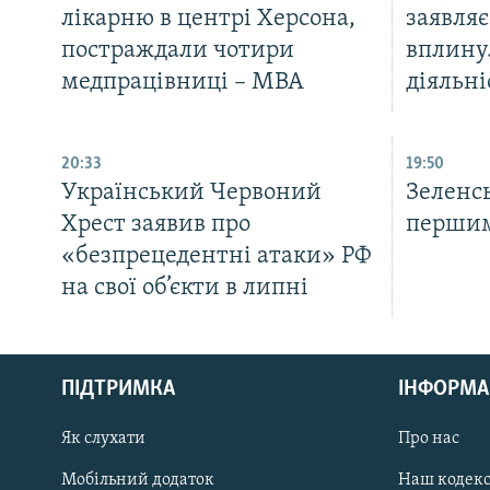
лікарню в центрі Херсона,
заявляє
постраждали чотири
вплину
медпрацівниці – МВА
діяльні
20:33
19:50
Український Червоний
Зеленс
Хрест заявив про
першим
«безпрецедентні атаки» РФ
на свої об’єкти в липні
КРИМ РЕАЛІЇ
РУС
ПІДТРИМКА
ІНФОРМА
УКР
КТАТ
Як слухати
Про нас
Мобільний додаток
Наш кодек
ДОЛУЧАЙСЯ!