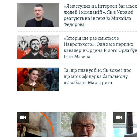
«Я наступив на інтереси багатьох
людей і компаній». Як в Україні
реагують на інтерв’ю Михайла
Федорова
«Історія ще раз сміється з
Навроцького». Одним з перших
кавалерів Ордена Білого Орла бу
Іван Мазепа
Та, що планує бій. Як воює і про
що мріє офіцерка батальйону
«Свобода» Маргарита