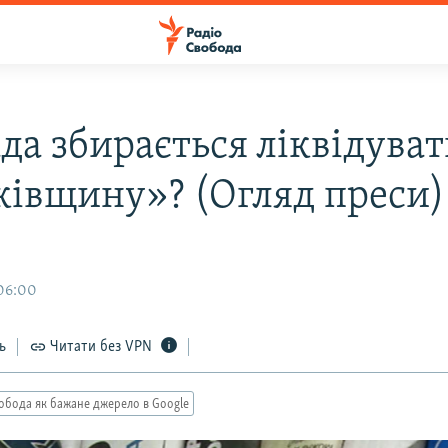
да збирається ліквідува
ківщину»? (Огляд преси)
 06:00
ь
Читати без VPN
обода як бажане джерело в Google