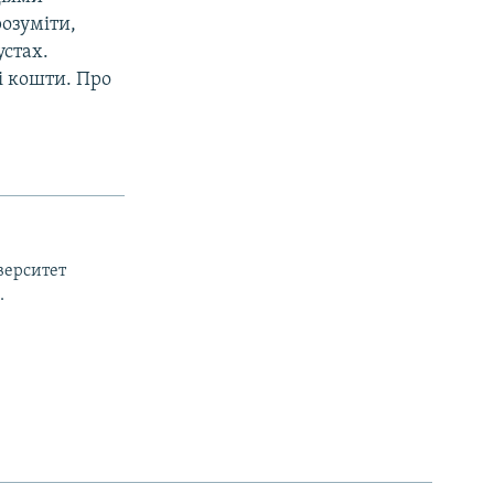
розуміти,
устах.
і кошти. Про
верситет
.