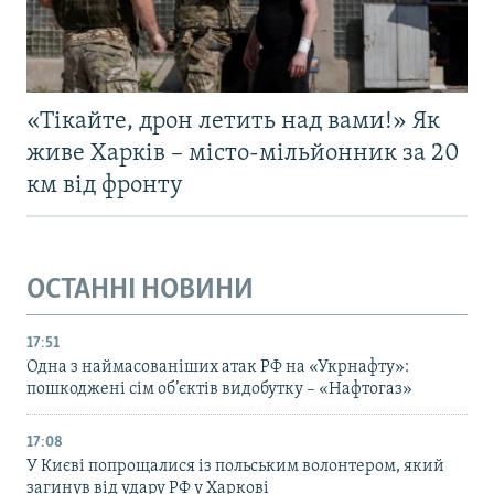
«Тікайте, дрон летить над вами!» Як
живе Харків – місто-мільйонник за 20
км від фронту
ОСТАННІ НОВИНИ
17:51
Одна з наймасованіших атак РФ на «Укрнафту»:
пошкоджені сім об’єктів видобутку – «Нафтогаз»
17:08
У Києві попрощалися із польським волонтером, який
загинув від удару РФ у Харкові