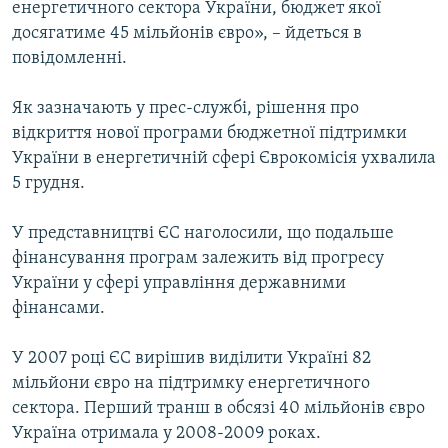
енергетичного сектора України, бюджет якої
Усі сайти RFE/RL
досягатиме 45 мільйонів євро», – йдеться в
повiдомленнi.
Як зазначають у прес-службi, рiшення про
вiдкриття нової програми бюджетної пiдтримки
України в енергетичнiй сферi Єврокомiсiя ухвалила
5 грудня.
У представництві ЄС наголосили, що подальше
фiнансування програм залежить вiд прогресу
України у сферi управлiння державними
фiнансами.
У 2007 роцi ЄС вирiшив видiлити Українi 82
мільйони євро на пiдтримку енергетичного
сектора. Перший транш в обсязi 40 мільйонів євро
Україна отримала у 2008-2009 роках.