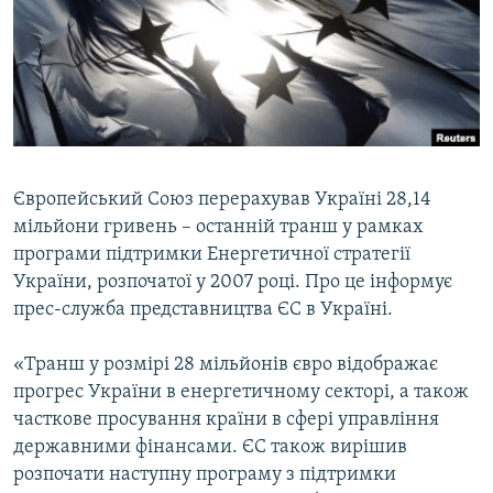
МУЛЬТИМЕДІА
ФОТО
СПЕЦПРОЄКТИ
ПОДКАСТИ
КРИМ РЕАЛІЇ
Європейський Союз перерахував Українi 28,14
РУС
мільйони гривень – останнiй транш у рамках
програми пiдтримки Енергетичної стратегiї
УКР
України, розпочатої у 2007 роцi. Про це інформує
КТАТ
прес-служба представництва ЄС в Українi.
«Транш у розмiрi 28 мільйонів євро вiдображає
ДОЛУЧАЙСЯ!
прогрес України в енергетичному секторi, а також
часткове просування країни в сферi управлiння
державними фiнансами. ЄС також вирiшив
розпочати наступну програму з пiдтримки