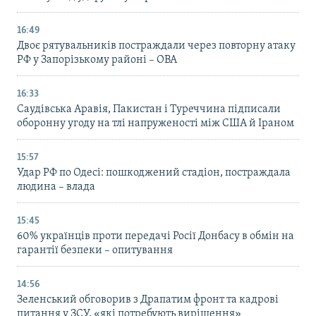
16:49
Двоє рятувальників постраждали через повторну атаку
РФ у Запорізькому районі – ОВА
16:33
Саудівська Аравія, Пакистан і Туреччина підписали
оборонну угоду на тлі напруженості між США й Іраном
15:57
Удар РФ по Одесі: пошкоджений стадіон, постраждала
людина – влада
15:45
60% українців проти передачі Росії Донбасу в обмін на
гарантії безпеки – опитування
14:56
Зеленський обговорив з Драпатим фронт та кадрові
питання у ЗСУ, «які потребують вирішення»