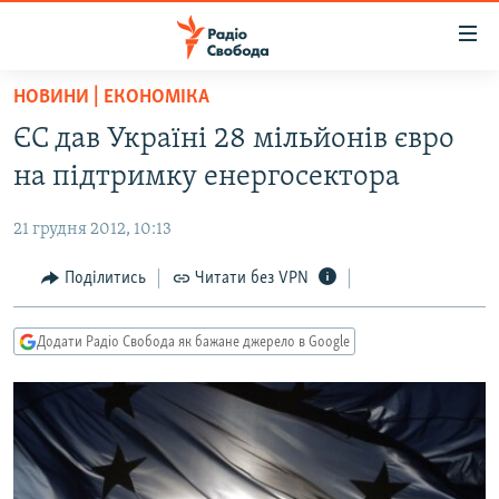
Доступність
посилання
Перейти
НОВИНИ | ЕКОНОМІКА
до
РАДІО СВОБОДА – 70 РОКІВ
ЄС дав Україні 28 мільйонів євро
основного
ВСЕ ЗА ДОБУ
матеріалу
на підтримку енергосектора
СТАТТІ
Перейти
до
21 грудня 2012, 10:13
ВІЙНА
ПОЛІТИКА
основної
РОСІЙСЬКА «ФІЛЬТРАЦІЯ»
Поділитись
Читати без VPN
ЕКОНОМІКА
навігації
Перейти
ДОНБАС.РЕАЛІЇ
СУСПІЛЬСТВО
до
Додати Радіо Свобода як бажане джерело в Google
КРИМ.РЕАЛІЇ
КУЛЬТУРА
пошуку
ТИ ЯК?
СПОРТ
СХЕМИ
УКРАЇНА
КИТАЙ.ВИКЛИКИ
СВІТ