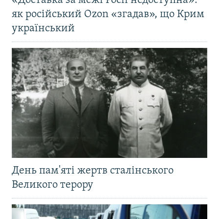
«Доставка за межі Росії недоступна»:
як російський Ozon «згадав», що Крим
український
День пам'яті жертв сталінського
Великого терору