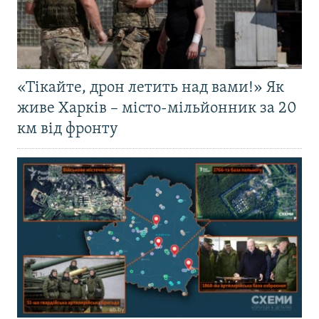
«Тікайте, дрон летить над вами!» Як
живе Харків – місто-мільйонник за 20
км від фронту