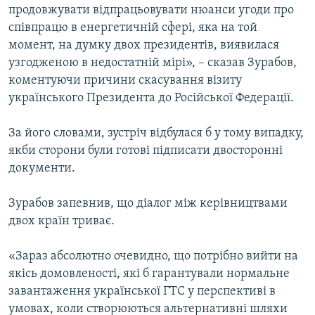
продовжувати відпрацьовувати нюанси угоди про
Усі сайти RFE/RL
співпрацю в енергетичній сфері, яка на той
момент, на думку двох президентів, виявилася
узгодженою в недостатній мірі», – сказав Зурабов,
коментуючи причини скасування візиту
українського Президента до Російської Федерації.
За його словами, зустріч відбулася б у тому випадку,
якби сторони були готові підписати двосторонні
документи.
Зурабов запевнив, що діалог між керівництвами
двох країн триває.
«Зараз абсолютно очевидно, що потрібно вийти на
якісь домовленості, які б гарантували нормальне
завантаження української ГТС у перспективі в
умовах, коли створюються альтернативні шляхи