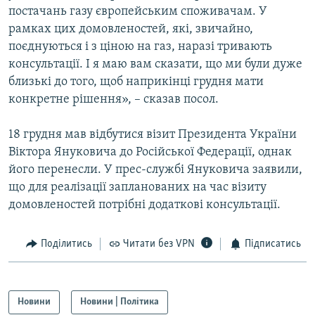
постачань газу європейським споживачам. У
рамках цих домовленостей, які, звичайно,
поєднуються і з ціною на газ, наразі тривають
консультації. І я маю вам сказати, що ми були дуже
близькі до того, щоб наприкінці грудня мати
конкретне рішення», – сказав посол.
18 грудня мав вiдбутися вiзит Президента України
Вiктора Януковича до Росiйської Федерацiї, однак
його перенесли. У прес-службi Януковича заявили,
що для реалізації запланованих на час візиту
домовленостей потрібні додаткові консультації.
Поділитись
Читати без VPN
Підписатись
Новини
Новини | Політика