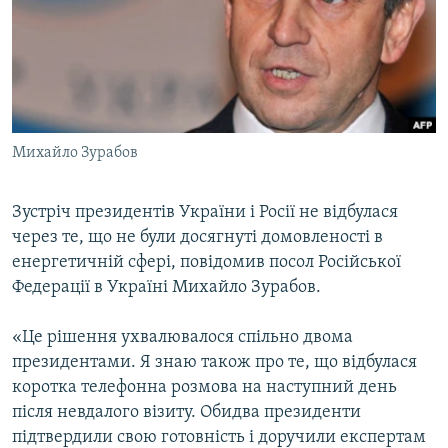
МУЛЬТИМЕДІА
ФОТО
СПЕЦПРОЄКТИ
ПОДКАСТИ
Михайло Зурабов
КРИМ РЕАЛІЇ
РУС
Зустріч президентів України і Росії не відбулася
через те, що не були досягнуті домовленості в
УКР
енергетичній сфері, повідомив посол Російської
КТАТ
Федерації в Україні Михайло Зурабов.
ДОЛУЧАЙСЯ!
«Це рішення ухвалювалося спільно двома
президентами. Я знаю також про те, що відбулася
коротка телефонна розмова на наступний день
після невдалого візиту. Обидва президенти
підтвердили свою готовність і доручили експертам