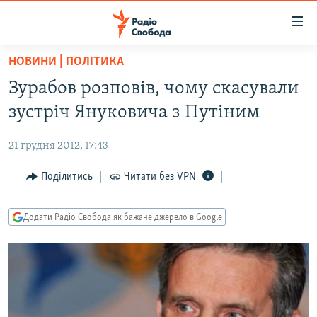
Доступність
посилання
Перейти
НОВИНИ | ПОЛІТИКА
до
РАДІО СВОБОДА – 70 РОКІВ
Зурабов розповів, чому скасували
основного
ВСЕ ЗА ДОБУ
матеріалу
зустріч Януковича з Путіним
СТАТТІ
Перейти
до
21 грудня 2012, 17:43
ВІЙНА
ПОЛІТИКА
основної
РОСІЙСЬКА «ФІЛЬТРАЦІЯ»
Поділитись
Читати без VPN
ЕКОНОМІКА
навігації
Перейти
ДОНБАС.РЕАЛІЇ
СУСПІЛЬСТВО
до
Додати Радіо Свобода як бажане джерело в Google
КРИМ.РЕАЛІЇ
КУЛЬТУРА
пошуку
ТИ ЯК?
СПОРТ
СХЕМИ
УКРАЇНА
КИТАЙ.ВИКЛИКИ
СВІТ