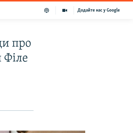
Додайте нас у Google
ди про
 Філе