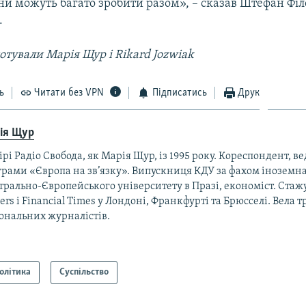
їни можуть багато зробити разом», – сказав Штефан Філ
.
отували Марія Щур і Rikard Jozwiak
ь
Читати без VPN
Підписатись
Друк
ія Щур
ірі Радіо Свобода, як Марія Щур, із 1995 року. Кореспондент, ве
рами «Європа на зв’язку». Випускниця КДУ за фахом іноземна 
рально-Європейського університету в Празі, економіст. Стаж
ers і Financial Times у Лондоні, Франкфурті та Брюсселі. Вела 
ональних журналістів.
олітика
Суспільство