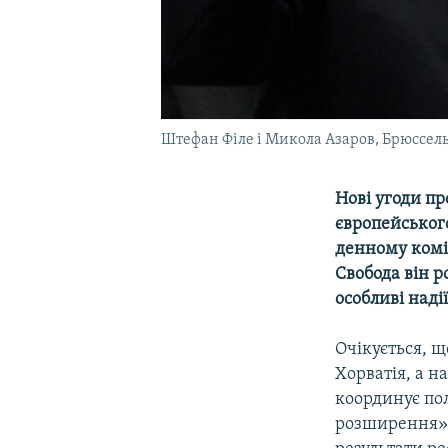
Штефан Філе і Микола Азаров, Брюссель,
Нові угоди пр
європейськог
денному комі
Свобода він р
особливі наді
Очікується, 
Хорватія, а н
координує по
розширення». 