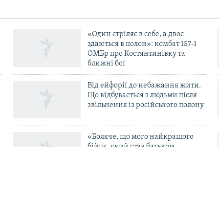
«Один стріляє в себе, а двоє
здаються в полон»: комбат 157-ї
ОМБр про Костянтинівку та
ближні бої
Від ейфорії до небажання жити.
Що відбувається з людьми після
в
звільнення із російського полону
«Боляче, що мого найкращого
бійця, який став батьком-
одинаком і перевівся в ТЦК, б’ють
свої в тилу» – комбриг Габінет