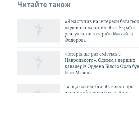
Читайте також
УКР
КТАТ
«Я наступив на інтереси багатьох
людей і компаній». Як в Україні
реагують на інтерв’ю Михайла
ДОЛУЧАЙСЯ!
Федорова
«Історія ще раз сміється з
Навроцького». Одним з перших
кавалерів Ордена Білого Орла бу
Іван Мазепа
Усі сайти RFE/RL
Та, що планує бій. Як воює і про
що мріє офіцерка батальйону
«Свобода» Маргарита