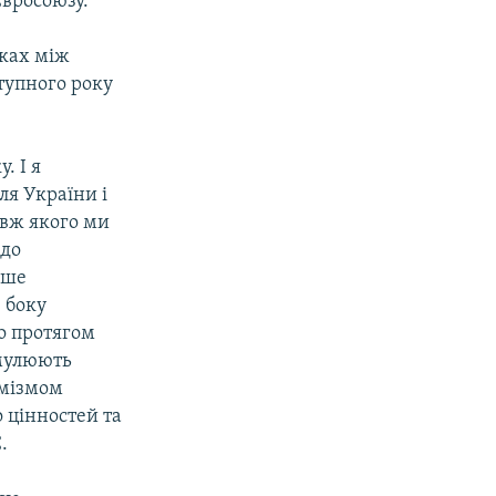
Євросоюзу.
нках між
тупного року
. І я
ля України і
овж якого ми
 до
ьше
 боку
о протягом
рмулюють
имізмом
 цінностей та
.