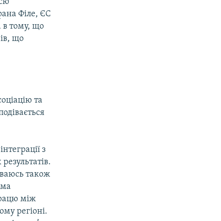
ссю
ана Філе, ЄС
а в тому, що
ів, що
соціацію та
подівається
інтеграції з
 результатів.
іваюсь також
ама
працю між
ому регіоні.