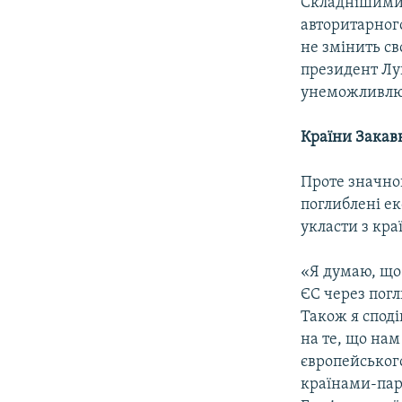
Складнішими, 
авторитарног
не змінить сво
президент Лу
унеможливлює
Країни Закав
Проте значног
поглиблені ек
укласти з кра
«Я думаю, що 
ЄС через погл
Також я спод
на те, що нам
європейськог
країнами-парт