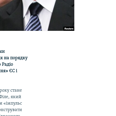
ми
к на порядку
 Радіо
ня» ЄС і
року стане
Філе, який
и «імпульс
монструвати