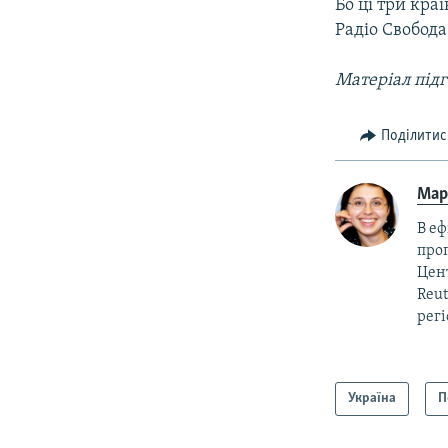
Бо ці три кра
Радіо Свобода
Матеріал підг
Поділитис
Мар
В еф
прог
Цент
Reut
регі
Україна
П
КРИМ РЕАЛІЇ
РУС