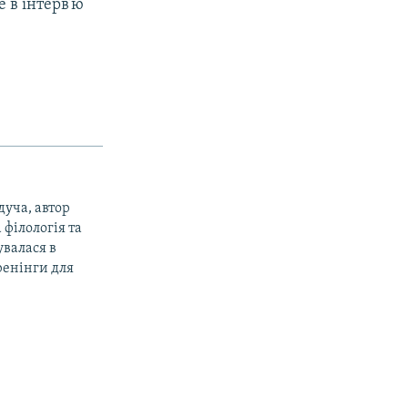
е в інтерв’ю
дуча, автор
філологія та
увалася в
тренінги для