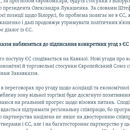
за прогнозом єврокомісара, будуть стосунки з Білору
о президента Олександра Лукашенка. За словами Штеф
єї позиції щодо Білорусі, бо проблема полягає не в ЄС, 
кашенко і далі продовжує утримувати політичних в’язн
 діалог із ЄС.
каззя наблизяться до підписання конкретних угод з ЄС
о поступу ЄС сподівається на Кавказі. Нові угоди про а
ономічні й торговельні стосунки Європейський Союз с
їнам Закавказзя.
в переговорах про угоду щодо асоціації та економічної 
иблену зону вільної торгівлі буде досягнуто позитивних
іваюся на реальний прогрес щодо візових питань. Спод
 вдасться підтримати регіональну співпрацю, бо прогр
о партнерства націлена не лише на двосторонню спів
нерами і ЄС, але і на багатостороннє партнерство у ць