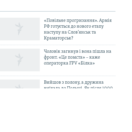
«Повільне прогризання». Армія
РФ готується до нового етапу
наступу на Слов’янськ та
Краматорськ?
Чоловік загинув і вона пішла на
фронт. «Це помста» – каже
операторка FPV «Білка»
Вийшов з полону, а дружина
виїхала до Польщі. Як після 1000
днів неволі вибратися «із
психологічної і фінансової ями»