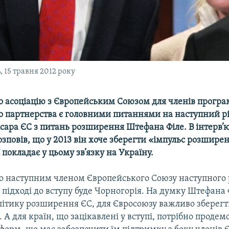
 15 травня 2012 року
о асоціацію з
Європейським Союзом для членів програ
о партнерства є головними питаннями на наступний рі
сара ЄС з питань розширення Штефана Філе. В інтерв’ю
озповів, що у 2013 він хоче зберегти «імпульс розширен
ї покладає у цьому зв’язку на Україну.
що наступним членом Європейського Союзу наступного 
а підході до вступу буде Чорногорія. На думку Штефана 
літику розширення ЄС, для Євросоюзу важливо зберегт
А для країн, що зацікавлені у вступі, потрібно проде