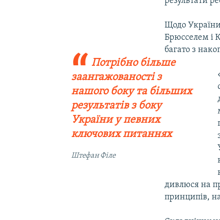
результати ре
Щодо України,
Брюсселем і К
багато з нак
Потрібно більше
заангажованості з
нашого боку та більших
результатів з боку
України у певних
ключових питаннях
Штефан Філе
дивлюся на п
принципів, на