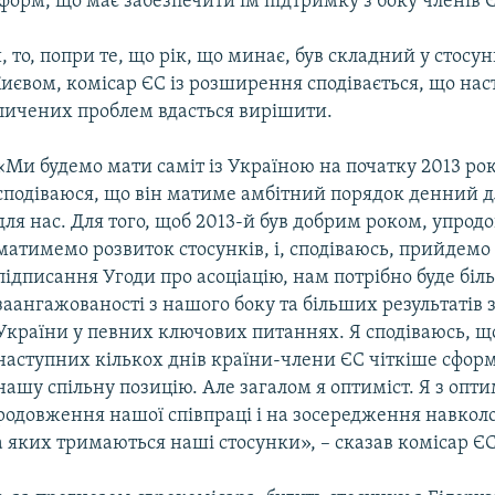
форм, що має забезпечити їм підтримку з боку членів 
 то, попри те, що рік, що минає, був складний у стосу
иєвом, комісар ЄС із розширення сподівається, що нас
опичених проблем вдасться вирішити.
«Ми будемо мати саміт із Україною на початку 2013 року
сподіваюся, що він матиме амбітний порядок денний д
для нас. Для того, щоб 2013-й був добрим роком, упрод
матимемо розвиток стосунків, і, сподіваюсь, прийдемо
підписання Угоди про асоціацію, нам потрібно буде біл
заангажованості з нашого боку та більших результатів з
України у певних ключових питаннях. Я сподіваюсь, щ
наступних кількох днів країни-члени ЄС чіткіше сфо
нашу спільну позицію. Але загалом я оптиміст. Я з опт
родовження нашої співпраці і на зосередження навколо
 яких тримаються наші стосунки», – сказав комісар ЄС