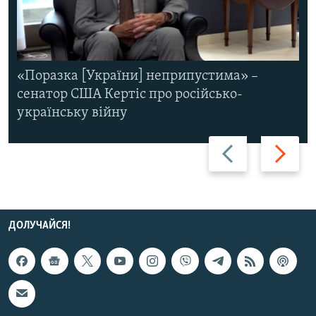
«Поразка [України] неприпустима» –
сенатор США Кертіс про російсько-
українську війну
Назад
Вперед
ДОЛУЧАЙСЯ!