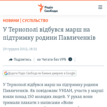
Доступність
посилання
Перейти
НОВИНИ | СУСПІЛЬСТВО
до
РАДІО СВОБОДА – 70 РОКІВ
У Тернополі відбувся марш на
основного
ВСЕ ЗА ДОБУ
матеріалу
підтримку родини Павличенків
СТАТТІ
Перейти
до
29 грудня 2012, 18:21
ВІЙНА
ПОЛІТИКА
основної
РОСІЙСЬКА «ФІЛЬТРАЦІЯ»
Поділитись
Читати без VPN
ЕКОНОМІКА
навігації
Перейти
ДОНБАС.РЕАЛІЇ
СУСПІЛЬСТВО
до
Додати Радіо Свобода як бажане джерело в Google
КРИМ.РЕАЛІЇ
КУЛЬТУРА
пошуку
У Тернополі відбувся марш на підтримку родини
ТИ ЯК?
СПОРТ
Павличенків. Як повідомляє УНІАН, участь у марші
СХЕМИ
УКРАЇНА
взяли понад 150 молодих людей. У руках вони
тримали плакати з написами «Волю
КИТАЙ.ВИКЛИКИ
СВІТ