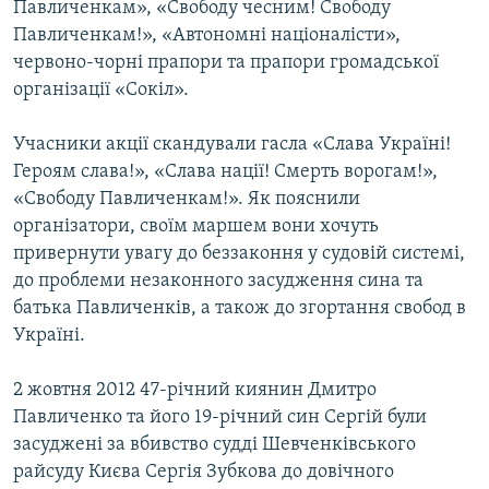
Павличенкам», «Свободу чесним! Свободу
МУЛЬТИМЕДІА
Павличенкам!», «Автономні націоналісти»,
ФОТО
червоно-чорні прапори та прапори громадської
організації «Сокіл».
СПЕЦПРОЄКТИ
ПОДКАСТИ
Учасники акції скандували гасла «Слава Україні!
Героям слава!», «Слава нації! Смерть ворогам!»,
КРИМ РЕАЛІЇ
«Свободу Павличенкам!». Як пояснили
РУС
організатори, своїм маршем вони хочуть
привернути увагу до беззаконня у судовій системі,
УКР
до проблеми незаконного засудження сина та
КТАТ
батька Павличенків, а також до згортання свобод в
Україні.
ДОЛУЧАЙСЯ!
2 жовтня 2012 47-річний киянин Дмитро
Павличенко та його 19-річний син Сергій були
засуджені за вбивство судді Шевченківського
райсуду Києва Сергія Зубкова до довічного