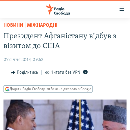
Доступність
посилання
Перейти
НОВИНИ | МІЖНАРОДНІ
до
РАДІО СВОБОДА – 70 РОКІВ
Президент Афганістану відбув з
основного
ВСЕ ЗА ДОБУ
матеріалу
візитом до США
СТАТТІ
Перейти
до
07 січня 2013, 09:53
ВІЙНА
ПОЛІТИКА
основної
РОСІЙСЬКА «ФІЛЬТРАЦІЯ»
Поділитись
Читати без VPN
ЕКОНОМІКА
навігації
Перейти
ДОНБАС.РЕАЛІЇ
СУСПІЛЬСТВО
до
Додати Радіо Свобода як бажане джерело в Google
КРИМ.РЕАЛІЇ
КУЛЬТУРА
пошуку
ТИ ЯК?
СПОРТ
СХЕМИ
УКРАЇНА
КИТАЙ.ВИКЛИКИ
СВІТ