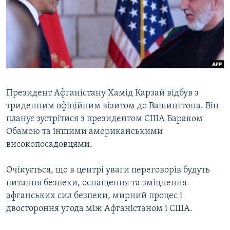
МУЛЬТИМЕДІА
ФОТО
СПЕЦПРОЄКТИ
ПОДКАСТИ
КРИМ РЕАЛІЇ
Президент Афганістану Хамід Карзай відбув з
РУС
триденним офіційним візитом до Вашингтона. Він
планує зустрітися з президентом США Бараком
УКР
Обамою та іншими американськими
КТАТ
високопосадовцями.
Очікується, що в центрі уваги переговорів будуть
ДОЛУЧАЙСЯ!
питання безпеки, оснащення та зміцнення
афганських сил безпеки, мирний процес і
двостороння угода між Афганістаном і США.