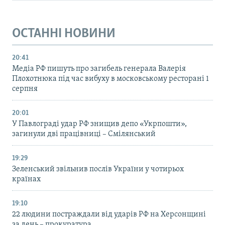
ОСТАННІ НОВИНИ
20:41
Медіа РФ пишуть про загибель генерала Валерія
Плохотнюка під час вибуху в московському ресторані 1
серпня
20:01
У Павлограді удар РФ знищив депо «Укрпошти»,
загинули дві працівниці – Смілянський
19:29
Зеленський звільнив послів України у чотирьох
країнах
19:10
22 людини постраждали від ударів РФ на Херсонщині
за день – прокуратура