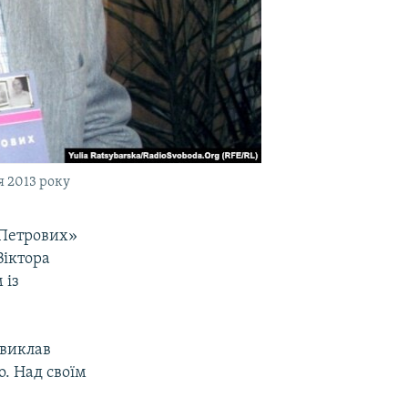
я 2013 року
 Петрових»
Віктора
 із
 виклав
о. Над своїм