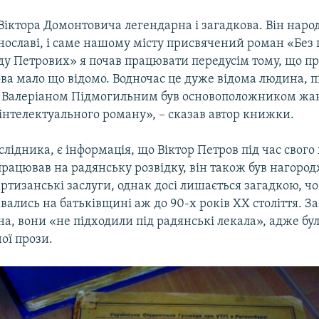
Віктора Домонтовича легендарна і загадкова. Він народ
нославі, і саме нашому місту присвячений роман «Без 
ду Петрових» я почав працювати передусім тому, що пр
ова мало що відомо. Водночас це дуже відома людина, 
з Валеріаном Підмогильним був основоположником жа
інтелектуального роману», – сказав автор книжки.
лідника, є інформація, що Віктор Петров під час свог
працював на радянську розвідку, він також був нагоро
ртизанські заслуги, однак досі лишається загадкою, ч
вались на батьківщині аж до 90-х років ХХ століття. За
а, вони «не підходили під радянські лекала», адже бу
ої прози.