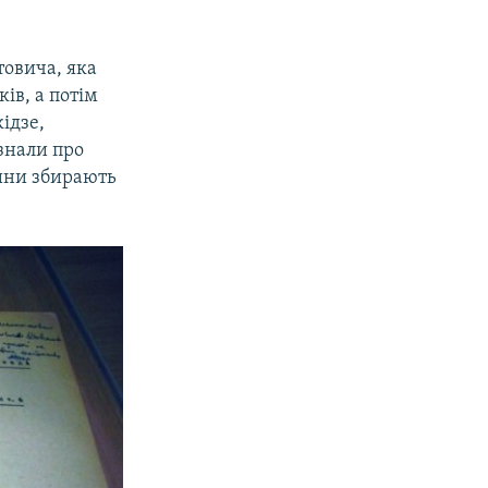
товича, яка
ів, а потім
ідзе,
 знали про
дини збирають