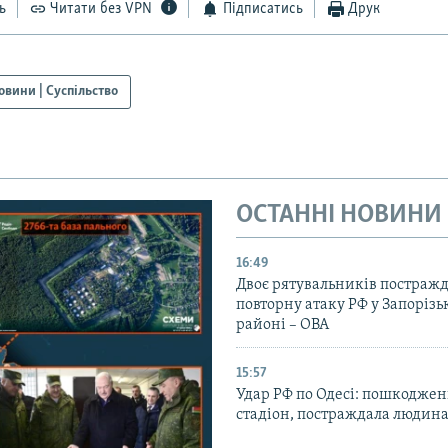
ь
Читати без VPN
Підписатись
Друк
овини | Суспільство
ОСТАННІ НОВИНИ
16:49
Двоє рятувальників постраж
повторну атаку РФ у Запоріз
районі – ОВА
15:57
Удар РФ по Одесі: пошкодже
стадіон, постраждала людина