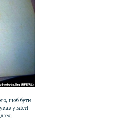
го, щоб бути
кав у місті
ідомі