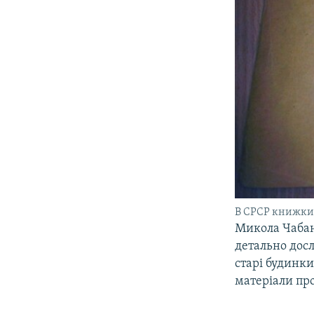
В СРСР книжки 
Микола Чабан 
детально дос
старі будинки
матеріали про