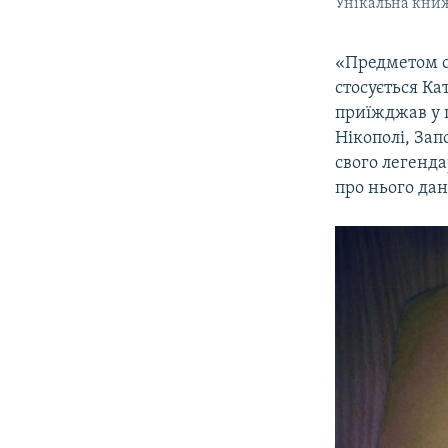
Унікальна книж
«Предметом св
стосується Ка
приїжджав у г
Нікополі, Зап
свого легенда
про нього дан