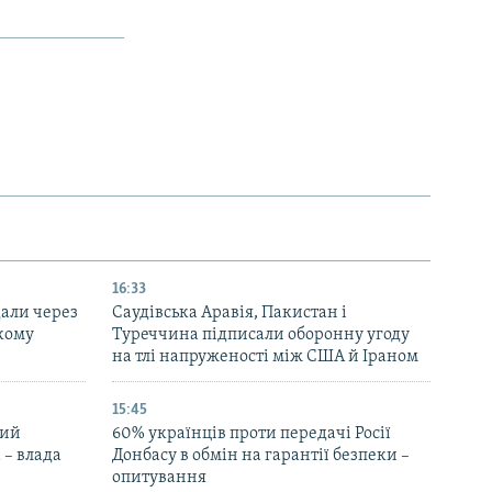
16:33
дали через
Саудівська Аравія, Пакистан і
ькому
Туреччина підписали оборонну угоду
на тлі напруженості між США й Іраном
15:45
ний
60% українців проти передачі Росії
 – влада
Донбасу в обмін на гарантії безпеки –
опитування