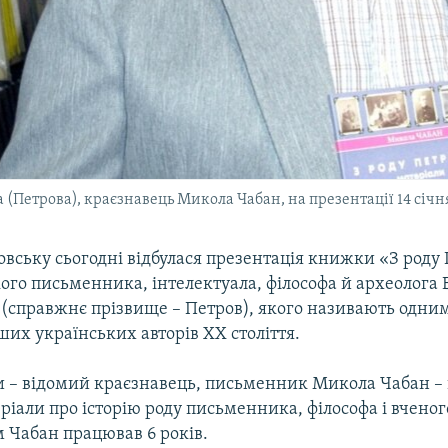
(Петрова), краєзнавець Микола Чабан, на презентації 14 січн
овську сьогодні відбулася презентація книжки «З роду
ого письменника, інтелектуала, філософа й археолога 
(справжнє прізвище – Петров), якого називають одним
их українських авторів ХХ століття.
 – відомий краєзнавець, письменник Микола Чабан –
ріали про історію роду письменника, філософа і вченог
 Чабан працював 6 років.