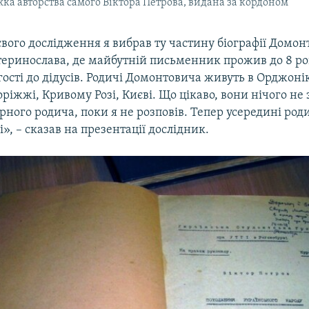
ка авторства самого Віктора Петрова, видана за кордоном
ого дослідження я вибрав ту частину біографії Домон
теринослава, де майбутній письменник прожив до 8 рок
ості до дідусів. Родичі Домонтовича живуть в Орджонік
оріжжі, Кривому Розі, Києві. Що цікаво, вони нічого не
рного родича, поки я не розповів. Тепер усередині ро
і», – сказав на презентації дослідник.