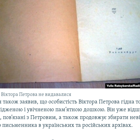
Віктора Петрова не видавалися
також заявив, що особистість Віктора Петрова гідна то
лідженою і увічненою пам’ятною дошкою. Він уже відшу
, пов’язані з Петровим, а також продовжує збирати нев
 письменника в українських та російських архівах.