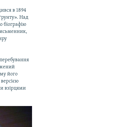
ився в 1894
ґрунту». Над
о біографію
письменник,
нру
о перебування
джений
ому його
 версією
ли взірцями