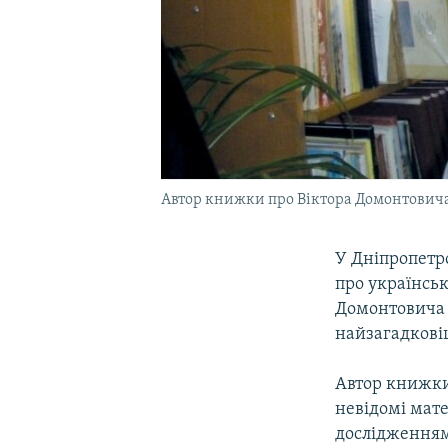
Автор книжки про Віктора Домонтовича 
У Дніпропетр
про українськ
Домонтовича 
найзагадковіш
Автор книжки
невідомі мате
дослідженням