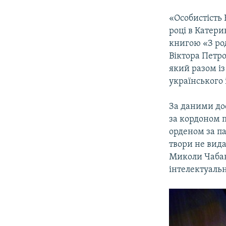
«Особистість 
році в Катери
книгою «З ро
Віктора Петр
який разом і
українського 
За даними дос
за кордоном 
орденом за па
твори не вида
Миколи Чабан
інтелектуальн