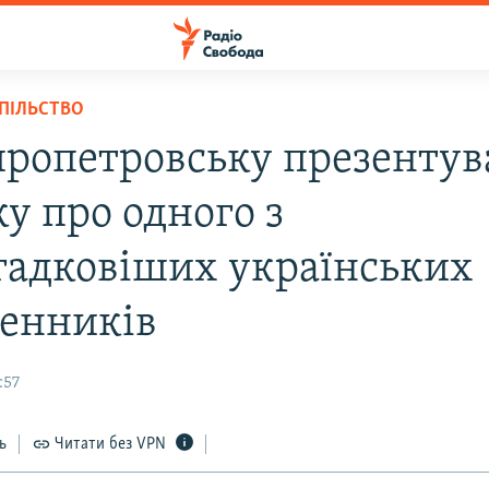
СПІЛЬСТВО
пропетровську презентув
у про одного з
гадковіших українських
енників
:57
ь
Читати без VPN