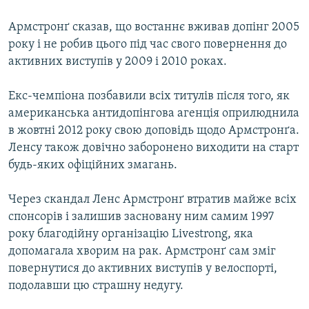
Усі сайти RFE/RL
Армстронґ сказав, що востаннє вживав допінг 2005
року і не робив цього під час свого повернення до
активних виступів у 2009 і 2010 роках.
Екс-чемпіона позбавили всіх титулів після того, як
американська антидопінгова агенція оприлюднила
в жовтні 2012 року свою доповідь щодо Армстронґа.
Ленсу також довічно заборонено виходити на старт
будь-яких офіційних змагань.
Через скандал Ленс Армстронґ втратив майже всіх
спонсорів і залишив засновану ним самим 1997
року благодійну організацію Livestrong, яка
допомагала хворим на рак. Армстронґ сам зміг
повернутися до активних виступів у велоспорті,
подолавши цю страшну недугу.