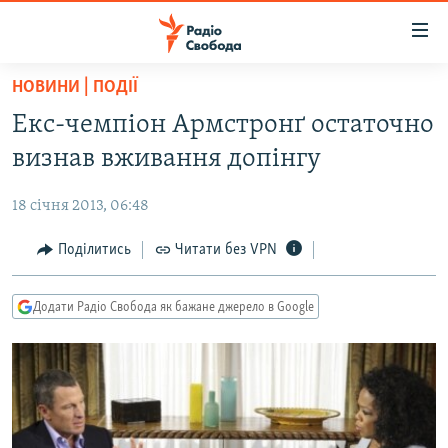
Доступність
посилання
Перейти
НОВИНИ | ПОДІЇ
до
РАДІО СВОБОДА – 70 РОКІВ
Екс-чемпіон Армстронґ остаточно
основного
ВСЕ ЗА ДОБУ
матеріалу
визнав вживання допінгу
СТАТТІ
Перейти
до
18 січня 2013, 06:48
ВІЙНА
ПОЛІТИКА
основної
РОСІЙСЬКА «ФІЛЬТРАЦІЯ»
Поділитись
Читати без VPN
ЕКОНОМІКА
навігації
Перейти
ДОНБАС.РЕАЛІЇ
СУСПІЛЬСТВО
до
Додати Радіо Свобода як бажане джерело в Google
КРИМ.РЕАЛІЇ
КУЛЬТУРА
пошуку
ТИ ЯК?
СПОРТ
СХЕМИ
УКРАЇНА
КИТАЙ.ВИКЛИКИ
СВІТ