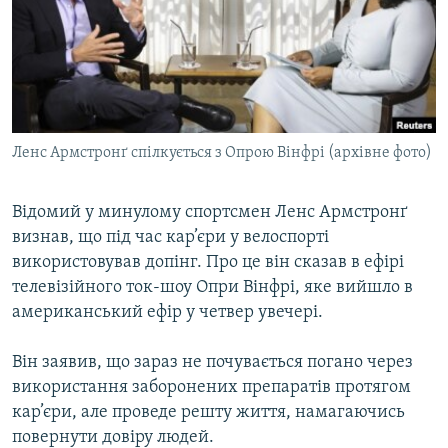
МУЛЬТИМЕДІА
ФОТО
СПЕЦПРОЄКТИ
ПОДКАСТИ
Ленс Армстронґ спілкується з Опрою Вінфрі (архівне фото)
КРИМ РЕАЛІЇ
РУС
Відомий у минулому спортсмен Ленс Армстронґ
визнав, що під час кар’єри у велоспорті
УКР
використовував допінг. Про це він сказав в ефірі
КТАТ
телевізійного ток-шоу Опри Вінфрі, яке вийшло в
американський ефір у четвер увечері.
ДОЛУЧАЙСЯ!
Він заявив, що зараз не почувається погано через
використання заборонених препаратів протягом
кар’єри, але проведе решту життя, намагаючись
повернути довіру людей.