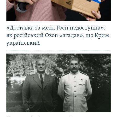
«Доставка за межі Росії недоступна»:
як російський Ozon «згадав», що Крим
український