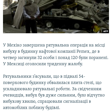
МУЛЬТИМЕДІА
ФОТО
СПЕЦПРОЄКТИ
ПОДКАСТИ
КРИМ РЕАЛІЇ
У Мехіко завершена рятувальна операція на місці
РУС
вибуху в будинку нафтової компанії Pemex, де в
четвер загинули 32 особи і понад 120 були поранені.
УКР
У Мексиці оголосили триденну жалобу.
КТАТ
Рятувальники з’ясували, що в підвалі 54-
поверхового будинку обвалилася плита стелі, що
ДОЛУЧАЙСЯ!
ускладнювало рятувальні роботи. За свідченням
очевидців, вибух був дуже сильним, було відчутно
вибухову хвилю, спрацювали сигналізації в
автомобілях поблизу будівлі.