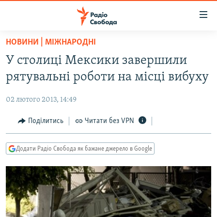
Доступність
посилання
Перейти
НОВИНИ | МІЖНАРОДНІ
до
РАДІО СВОБОДА – 70 РОКІВ
У столиці Мексики завершили
основного
ВСЕ ЗА ДОБУ
матеріалу
рятувальні роботи на місці вибуху
СТАТТІ
Перейти
до
02 лютого 2013, 14:49
ВІЙНА
ПОЛІТИКА
основної
РОСІЙСЬКА «ФІЛЬТРАЦІЯ»
Поділитись
Читати без VPN
ЕКОНОМІКА
навігації
Перейти
ДОНБАС.РЕАЛІЇ
СУСПІЛЬСТВО
до
Додати Радіо Свобода як бажане джерело в Google
КРИМ.РЕАЛІЇ
КУЛЬТУРА
пошуку
ТИ ЯК?
СПОРТ
СХЕМИ
УКРАЇНА
КИТАЙ.ВИКЛИКИ
СВІТ