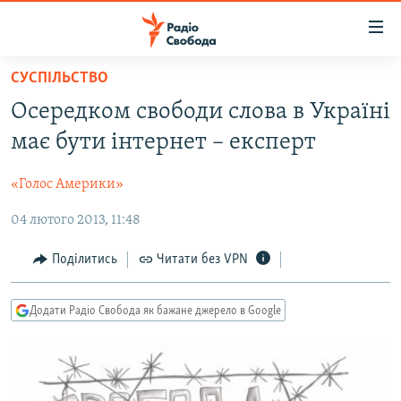
Доступність
посилання
Перейти
СУСПІЛЬСТВО
до
РАДІО СВОБОДА – 70 РОКІВ
Осередком свободи слова в Україні
основного
ВСЕ ЗА ДОБУ
матеріалу
має бути інтернет – експерт
СТАТТІ
Перейти
до
«Голос Америки»
ВІЙНА
ПОЛІТИКА
основної
04 лютого 2013, 11:48
РОСІЙСЬКА «ФІЛЬТРАЦІЯ»
ЕКОНОМІКА
навігації
Перейти
ДОНБАС.РЕАЛІЇ
СУСПІЛЬСТВО
Поділитись
Читати без VPN
до
КРИМ.РЕАЛІЇ
КУЛЬТУРА
пошуку
Додати Радіо Свобода як бажане джерело в Google
ТИ ЯК?
СПОРТ
СХЕМИ
УКРАЇНА
КИТАЙ.ВИКЛИКИ
СВІТ