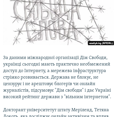
МУЛЬТИМЕДІА
ФОТО
СПЕЦПРОЄКТИ
ПОДКАСТИ
КРИМ РЕАЛІЇ
РУС
За даними міжнародної організації Дім Свободи,
УКР
українці сьогодні мають практично необмежений
доступ до Інтернету, а мережева інфраструктура
КТАТ
стрімко розвивається. Держава не блокує, не
цензурує і не арештовує блогерів чи онлайн
ДОЛУЧАЙСЯ!
журналістів, підсумовує "Дім свободи" і дає Україні
високий рейтинг держави з "вільним інтернетом".
Докторант університетут штату Меріленд, Тетяна
Локоть, яка досліджує онлайн активізим та вплив