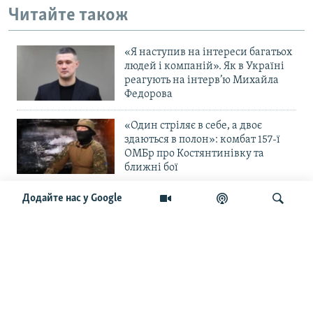
Читайте також
«Я наступив на інтереси багатьох
людей і компаній». Як в Україні
реагують на інтерв’ю Михайла
Федорова
«Один стріляє в себе, а двоє
здаються в полон»: комбат 157-ї
ОМБр про Костянтинівку та
ближні бої
Додайте нас у Google
«Повільне прогризання». Армія
РФ готується до нового етапу
наступу на Слов’янськ та
Краматорськ?
Шукати
«Історія ще раз сміється з
Навроцького». Одним з перших
кавалерів Ордена Білого Орла був