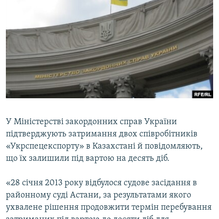
МУЛЬТИМЕДІА
ФОТО
СПЕЦПРОЄКТИ
ПОДКАСТИ
КРИМ РЕАЛІЇ
РУС
УКР
У Міністерстві закордонних справ України
підтверджують затримання двох співробітників
КТАТ
«Укрспецекспорту» в Казахстані й повідомляють,
що їх залишили під вартою на десять діб.
ДОЛУЧАЙСЯ!
«28 січня 2013 року відбулося судове засідання в
районному суді Астани, за результатами якого
ухвалене рішення продовжити термін перебування