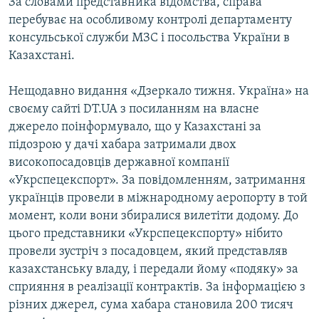
За словами представника відомства, справа
перебуває на особливому контролі департаменту
консульської служби МЗС і посольства України в
Казахстані.
Нещодавно видання «Дзеркало тижня. Україна» на
своєму сайті DT.UA з посиланням на власне
джерело поінформувало, що у Казахстані за
підозрою у дачі хабара затримали двох
високопосадовців державної компанії
«Укрспецекспорт». За повідомленням, затримання
українців провели в міжнародному аеропорту в той
момент, коли вони збиралися вилетіти додому. До
цього представники «Укрспецекспорту» нібито
провели зустріч з посадовцем, який представляв
казахстанську владу, і передали йому «подяку» за
сприяння в реалізації контрактів. За інформацією з
різних джерел, сума хабара становила 200 тисяч