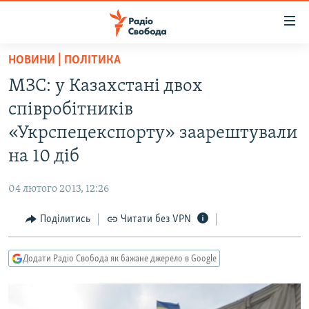
Доступність
посилання
Перейти
НОВИНИ | ПОЛІТИКА
до
РАДІО СВОБОДА – 70 РОКІВ
МЗС: у Казахстані двох
основного
ВСЕ ЗА ДОБУ
матеріалу
співробітників
СТАТТІ
Перейти
«Укрспецекспорту» заарештували
до
ВІЙНА
ПОЛІТИКА
на 10 діб
основної
РОСІЙСЬКА «ФІЛЬТРАЦІЯ»
ЕКОНОМІКА
навігації
04 лютого 2013, 12:26
Перейти
ДОНБАС.РЕАЛІЇ
СУСПІЛЬСТВО
до
Поділитись
Читати без VPN
КРИМ.РЕАЛІЇ
КУЛЬТУРА
пошуку
ТИ ЯК?
СПОРТ
Додати Радіо Свобода як бажане джерело в Google
СХЕМИ
УКРАЇНА
КИТАЙ.ВИКЛИКИ
СВІТ