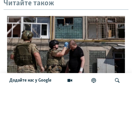
Читайте також
Додайте нас у Google
«Тікайте, дрон летить над вами!» Як
живе Харків – місто-мільйонник за 20
км від фронту
Шукати