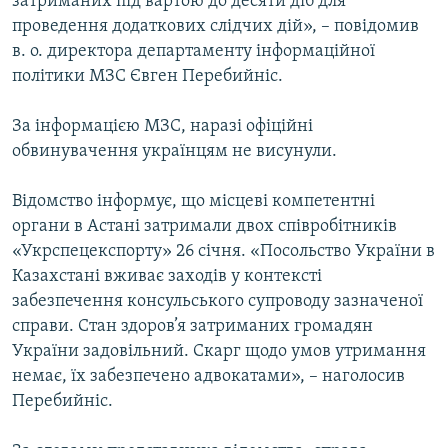
затриманих під вартою до десяти діб для
Усі сайти RFE/RL
проведення додаткових слідчих дій», – повідомив
в. о. директора департаменту інформаційної
політики МЗС Євген Перебийніс.
За інформацією МЗС, наразі офіційні
обвинувачення українцям не висунули.
Відомство інформує, що місцеві компетентні
органи в Астані затримали двох співробітників
«Укрспецекспорту» 26 січня. «Посольство України в
Казахстані вживає заходів у контексті
забезпечення консульського супроводу зазначеної
справи. Стан здоров’я затриманих громадян
України задовільний. Скарг щодо умов утримання
немає, їх забезпечено адвокатами», – наголосив
Перебийніс.