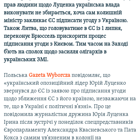
прав людини щодо Луценка українська влада
Усі сайти RFE/RL
виконувати не збирається, хоча сам колишній
міністр закликає ЄС підписати угоду з Україною.
Також Литва, що головуватиме в ЄС із 1 липня,
переконує Брюссель прискорити процес
підписання угоди з Києвом. Тим часом на Заході
б’ють на сполох щодо засилля олігархів в
українських ЗМІ.
Польська
Gazeta Wyborcza
повідомляє, що
«український опозиційний лідер Юрій Луценко
звернувся до ЄС із заявою про підписання угоди
щодо зближення ЄС з його країною, незважаючи на
те, що в Україні є політичні в’язні». Про це
повідомила журналістам дружина Юрія Луценка
Ірина після зустрічі у понеділок спецпредставників
Європарламенту Александра Квасневського та Пата
Кокса з самим ув’язненим в колонії на