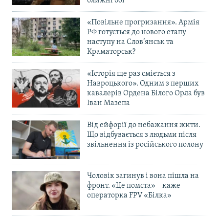
ближні бої
«Повільне прогризання». Армія
РФ готується до нового етапу
наступу на Слов’янськ та
Краматорськ?
«Історія ще раз сміється з
Навроцького». Одним з перших
кавалерів Ордена Білого Орла був
Іван Мазепа
Від ейфорії до небажання жити.
Що відбувається з людьми після
звільнення із російського полону
Чоловік загинув і вона пішла на
фронт. «Це помста» – каже
операторка FPV «Білка»