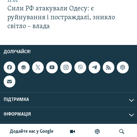
11:02
Сили РФ атакували Одесу: є
руйнування і постраждалі, зникло
світло – влада
ДОЛУЧАЙСЯ!
ПІДТРИМКА
ІНФОРМАЦІЯ
UTC+3
© Радіо Свобода, 2026 | Усі права застережено.
Додайте нас у Google