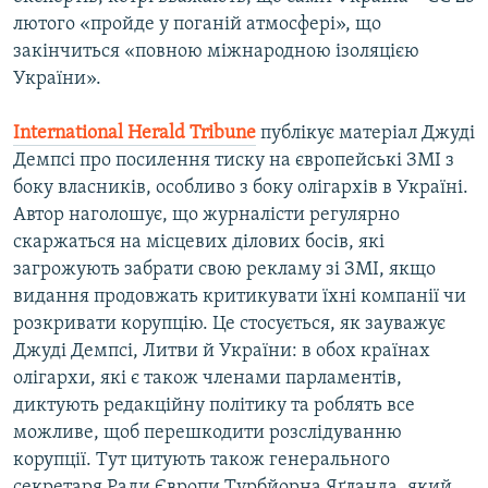
лютого «пройде у поганій атмосфері», що
закінчиться «повною міжнародною ізоляцією
України».
International Herald Tribune
публікує матеріал Джуді
Демпсі про посилення тиску на європейські ЗМІ з
боку власників, особливо з боку олігархів в Україні.
Автор наголошує, що журналісти регулярно
скаржаться на місцевих ділових босів, які
загрожують забрати свою рекламу зі ЗМІ, якщо
видання продовжать критикувати їхні компанії чи
розкривати корупцію. Це стосується, як зауважує
Джуді Демпсі, Литви й України: в обох країнах
олігархи, які є також членами парламентів,
диктують редакційну політику та роблять все
можливе, щоб перешкодити розслідуванню
корупції. Тут цитують також генерального
секретаря Ради Європи Турбйорна Яґланда, який