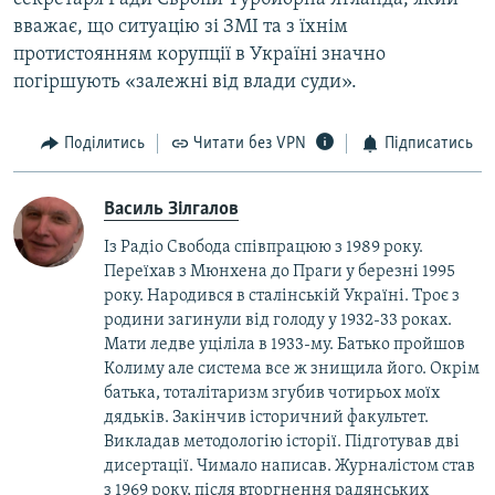
вважає, що ситуацію зі ЗМІ та з їхнім
протистоянням корупції в Україні значно
погіршують «залежні від влади суди».
Поділитись
Читати без VPN
Підписатись
Василь Зілгалов
Із Радіо Свобода співпрацюю з 1989 року.
Переїхав з Мюнхена до Праги у березні 1995
року. Народився в сталінській Україні. Троє з
родини загинули від голоду у 1932-33 роках.
Мати ледве уціліла в 1933-му. Батько пройшов
Колиму але система все ж знищила його. Окрім
батька, тоталітаризм згубив чотирьох моїх
дядьків. Закінчив історичний факультет.
Викладав методологію історії. Підготував дві
дисертації. Чимало написав. Журналістом став
з 1969 року, після вторгнення радянських