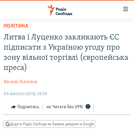
Доступність
посилання
Перейти
ПОЛІТИКА
до
РАДІО СВОБОДА – 70 РОКІВ
Литва і Луценко закликають ЄС
основного
ВСЕ ЗА ДОБУ
матеріалу
підписати з Україною угоду про
СТАТТІ
Перейти
зону вільної торгівлі (європейська
до
ВІЙНА
ПОЛІТИКА
преса)
основної
РОСІЙСЬКА «ФІЛЬТРАЦІЯ»
ЕКОНОМІКА
навігації
Василь Зілгалов
Перейти
ДОНБАС.РЕАЛІЇ
СУСПІЛЬСТВО
до
05 лютого 2013, 14:55
КРИМ.РЕАЛІЇ
КУЛЬТУРА
пошуку
ТИ ЯК?
Поділитись
Читати без VPN
СПОРТ
СХЕМИ
УКРАЇНА
Додати Радіо Свобода як бажане джерело в Google
КИТАЙ.ВИКЛИКИ
СВІТ