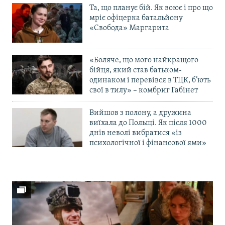
Та, що планує бій. Як воює і про що
мріє офіцерка батальйону
«Свобода» Маргарита
«Боляче, що мого найкращого
бійця, який став батьком-
одинаком і перевівся в ТЦК, б’ють
свої в тилу» – комбриг Габінет
Вийшов з полону, а дружина
виїхала до Польщі. Як після 1000
днів неволі вибратися «із
психологічної і фінансової ями»