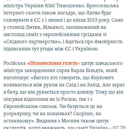
міністра України Юлії Тимошенко. Брюссельська
інтернет-газета також нагадує, що Литва буде
головувати в ЄС з 1 липня і до кінця 2013 року. Саме
у столиці Литви, Вільнюсі, запланований на
листопад саміт з європейськими сусідами зі
«Східного партнерства», і йдеться про ймовірність
підписання тут угоди між ЄС і Україною.
Російська
«Независимая газета
»
цитує шведського
міністра закордонних справ Карла Більдта, який
наголошує: «Багато хто говорить, що Янукович
коливається між рухом на Схід і на Захід. Але зараз
я бачу, що він рухається просто донизу. Тому що він
зіпсував відносини як із Росією, так і з
Європейським союзом. Чи базується це на
розрахунку, чи на помилках? Скоріше, на
останньому». Видання з Москви також цитує
експертів, котрі вважають, що саміт Україна – ЄС 25