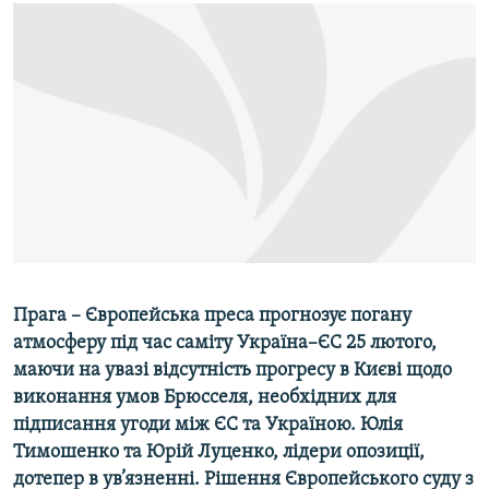
МУЛЬТИМЕДІА
ФОТО
СПЕЦПРОЄКТИ
ПОДКАСТИ
КРИМ РЕАЛІЇ
РУС
УКР
КТАТ
Прага – Європейська преса прогнозує погану
атмосферу під час саміту Україна–ЄС 25 лютого,
ДОЛУЧАЙСЯ!
маючи на увазі відсутність прогресу в Києві щодо
виконання умов Брюсселя, необхідних для
підписання угоди між ЄС та Україною. Юлія
Тимошенко та Юрій Луценко, лідери опозиції,
дотепер в ув’язненні. Рішення Європейського суду з