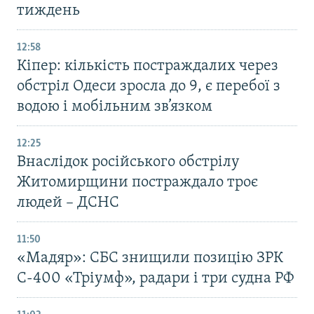
тиждень
12:58
Кіпер: кількість постраждалих через
обстріл Одеси зросла до 9, є перебої з
водою і мобільним зв’язком
12:25
Внаслідок російського обстрілу
Житомирщини постраждало троє
людей – ДСНС
11:50
«Мадяр»: СБС знищили позицію ЗРК
С-400 «Тріумф», радари і три судна РФ