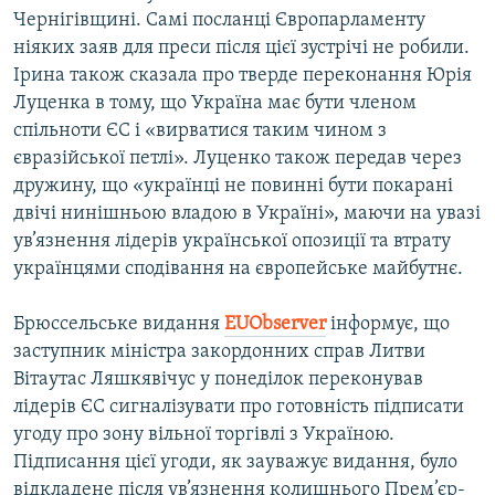
Чернігівщині. Самі посланці Європарламенту
ніяких заяв для преси після цієї зустрічі не робили.
Ірина також сказала про тверде переконання Юрія
Луценка в тому, що Україна має бути членом
спільноти ЄС і «вирватися таким чином з
євразійської петлі». Луценко також передав через
дружину, що «українці не повинні бути покарані
двічі нинішньою владою в Україні», маючи на увазі
ув’язнення лідерів української опозиції та втрату
українцями сподівання на європейське майбутнє.
Брюссельське видання
EUObserver
інформує, що
заступник міністра закордонних справ Литви
Вітаутас Ляшкявічус у понеділок переконував
лідерів ЄС сигналізувати про готовність підписати
угоду про зону вільної торгівлі з Україною.
Підписання цієї угоди, як зауважує видання, було
відкладене після ув’язнення колишнього Прем’єр-