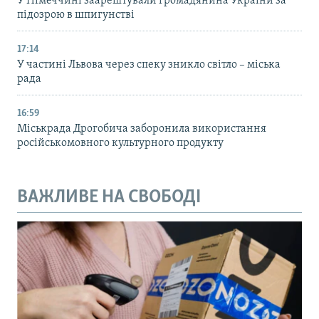
У Німеччині заарештували громадянина України за
підозрою в шпигунстві
17:14
У частині Львова через спеку зникло світло – міська
рада
16:59
Міськрада Дрогобича заборонила використання
російськомовного культурного продукту
ВАЖЛИВЕ НА СВОБОДІ