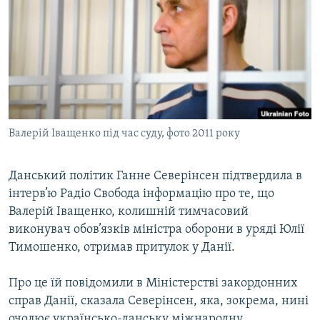
МУЛЬТИМЕДІА
ФОТО
СПЕЦПРОЄКТИ
ПОДКАСТИ
КРИМ РЕАЛІЇ
Валерій Іващенко під час суду, фото 2011 року
РУС
УКР
Данський політик Ганне Северінсен підтвердила в
інтерв’ю Радіо Свобода інформацію про те, що
КТАТ
Валерій Іващенко, колишній тимчасовий
виконувач обов’язків міністра оборони в уряді Юлії
ДОЛУЧАЙСЯ!
Тимошенко, отримав притулок у Данії.
Про це їй повідомили в Міністерстві закордонних
справ Данії, сказала Северінсен, яка, зокрема, нині
очолює українсько-данську міжнародну