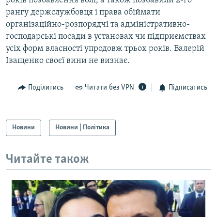
років позбавлення волі, а також позбавили 2-го
рангу держслужбовця і права обіймати
організаційно-розпорядчі та адміністративно-
господарські посади в установах чи підприємствах
усіх форм власності упродовж трьох років. Валерій
Іващенко своєї вини не визнає.
Поділитись
Читати без VPN
Підписатись
Новини
Новини | Політика
Читайте також