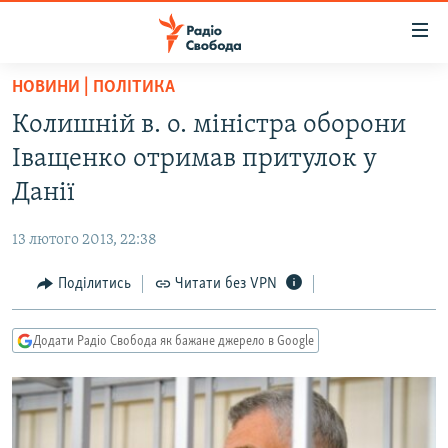
Доступність
посилання
Перейти
НОВИНИ | ПОЛІТИКА
до
РАДІО СВОБОДА – 70 РОКІВ
Колишній в. о. міністра оборони
основного
ВСЕ ЗА ДОБУ
матеріалу
Іващенко отримав притулок у
СТАТТІ
Перейти
Данії
до
ВІЙНА
ПОЛІТИКА
основної
13 лютого 2013, 22:38
РОСІЙСЬКА «ФІЛЬТРАЦІЯ»
ЕКОНОМІКА
навігації
Перейти
Поділитись
Читати без VPN
ДОНБАС.РЕАЛІЇ
СУСПІЛЬСТВО
до
КРИМ.РЕАЛІЇ
КУЛЬТУРА
пошуку
Додати Радіо Свобода як бажане джерело в Google
ТИ ЯК?
СПОРТ
СХЕМИ
УКРАЇНА
КИТАЙ.ВИКЛИКИ
СВІТ