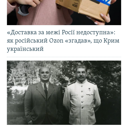
«Доставка за межі Росії недоступна»:
як російський Ozon «згадав», що Крим
український