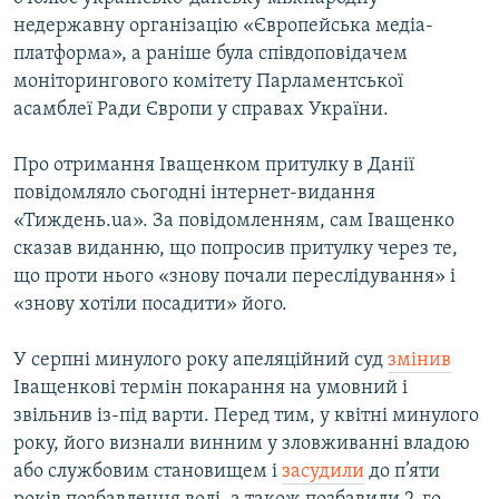
Усі сайти RFE/RL
недержавну організацію «Європейська медіа-
платформа», а раніше була співдоповідачем
моніторингового комітету Парламентської
асамблеї Ради Європи у справах України.
Про отримання Іващенком притулку в Данії
повідомляло сьогодні інтернет-видання
«Тиждень.ua». За повідомленням, сам Іващенко
сказав виданню, що попросив притулку через те,
що проти нього «знову почали переслідування» і
«знову хотіли посадити» його.
У серпні минулого року апеляційний суд
змінив
Іващенкові термін покарання на умовний і
звільнив із-під варти. Перед тим, у квітні минулого
року, його визнали винним у зловживанні владою
або службовим становищем і
засудили
до п’яти