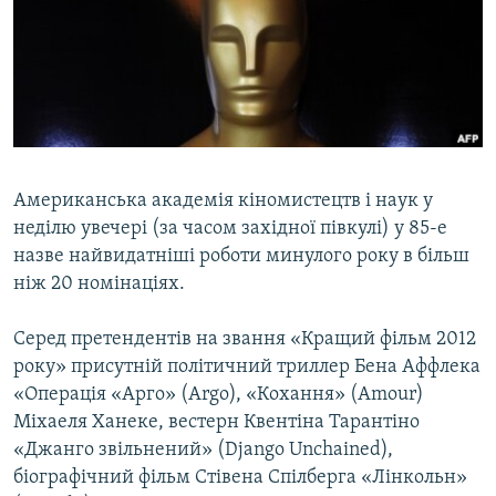
МУЛЬТИМЕДІА
ФОТО
СПЕЦПРОЄКТИ
ПОДКАСТИ
КРИМ РЕАЛІЇ
Американська академія кіномистецтв і наук у
РУС
неділю увечері (за часом західної півкулі) у 85-е
назве найвидатніші роботи минулого року в більш
УКР
ніж 20 номінаціях.
КТАТ
Серед претендентів на звання «Кращий фільм 2012
року» присутній політичний триллер Бена Аффлека
ДОЛУЧАЙСЯ!
«Операція «Арго» (Argo), «Кохання» (Amour)
Міхаеля Ханеке, вестерн Квентіна Тарантіно
«Джанго звільнений» (Django Unchained),
біографічний фільм Стівена Спілберга «Лінкольн»