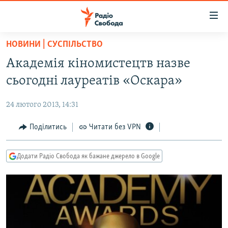
Доступність
посилання
Перейти
НОВИНИ | СУСПІЛЬСТВО
до
РАДІО СВОБОДА – 70 РОКІВ
Академія кіномистецтв назве
основного
ВСЕ ЗА ДОБУ
матеріалу
сьогодні лауреатів «Оскара»
СТАТТІ
Перейти
до
24 лютого 2013, 14:31
ВІЙНА
ПОЛІТИКА
основної
РОСІЙСЬКА «ФІЛЬТРАЦІЯ»
Поділитись
Читати без VPN
ЕКОНОМІКА
навігації
Перейти
ДОНБАС.РЕАЛІЇ
СУСПІЛЬСТВО
до
Додати Радіо Свобода як бажане джерело в Google
КРИМ.РЕАЛІЇ
КУЛЬТУРА
пошуку
ТИ ЯК?
СПОРТ
СХЕМИ
УКРАЇНА
КИТАЙ.ВИКЛИКИ
СВІТ