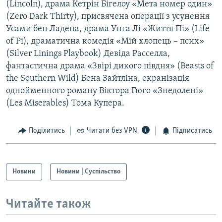
(Lincoln), драма Кетрін Бігелоу «Мета номер один»
Усі сайти RFE/RL
(Zero Dark Thirty), присвячена операції з усунення
Усами бен Ладена, драма Унга Лі «Життя Пі» (Life
of Pi), драматична комедія «Мій хлопець – псих»
(Silver Linings Playbook) Девіда Расселла,
фантастична драма «Звірі дикого півдня» (Beasts of
the Southern Wild) Бена Зайтліна, екранізація
однойменного роману Віктора Гюго «Знедолені»
(Les Miserables) Тома Купера.
Поділитись
Читати без VPN
Підписатись
Новини
Новини | Суспільство
Читайте також