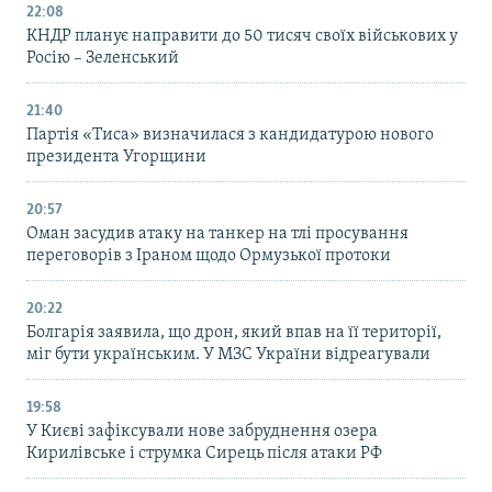
22:08
КНДР планує направити до 50 тисяч своїх військових у
Росію – Зеленський
21:40
Партія «Тиса» визначилася з кандидатурою нового
президента Угорщини
20:57
Оман засудив атаку на танкер на тлі просування
переговорів з Іраном щодо Ормузької протоки
20:22
Болгарія заявила, що дрон, який впав на її території,
міг бути українським. У МЗС України відреагували
19:58
У Києві зафіксували нове забруднення озера
Кирилівське і струмка Сирець після атаки РФ