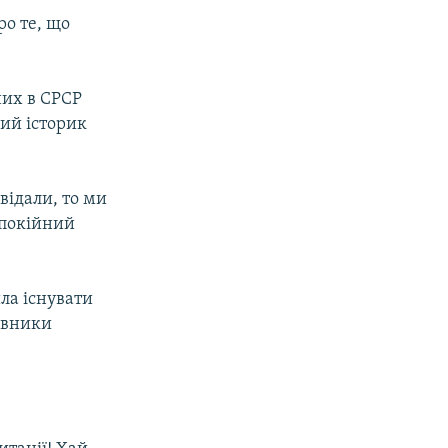
ро те, що
них в СРСР
кий історик
відали, то ми
 покійний
ла існувати
довники