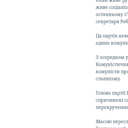
«Хай живе рух
живе соціаліз
останньому з’
секретаря Роб
Ця партія нев
єдина комуніс
З осередком у
Комуністична 
комуністи про
сталінізму.
Голова партії
спричинені с
перекручення
Масові пересл