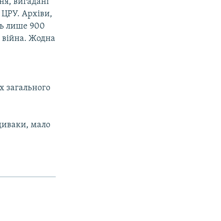
ня, вигадані
 ЦРУ. Архіви,
ть лише 900
 війна. Жодна
,
ах загального
диваки, мало