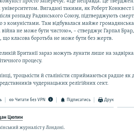
омуніст просто заперечує. «Це неправда. Це тверджен
університетом. Вигадані такими, як Роберт Конквест і
 після розпаду Радянського Союзу, підтверджують смер
о з комуністами. Там відбувалася майже громадянська
війна не може бути чистою», – стверджує Гарпал Брар
 що класова боротьба не може бути без жертв.
Великій Британії зараз можуть лунати лише на задвірк
ітичного процесу.
інці, троцькісти й сталіністи сприймаються радше як 
представників чудернацьких релігійних сект.
ь
Читати без VPN
Підписатись
Друк
дан Цюпин
аїнський журналіст у Лондоні.