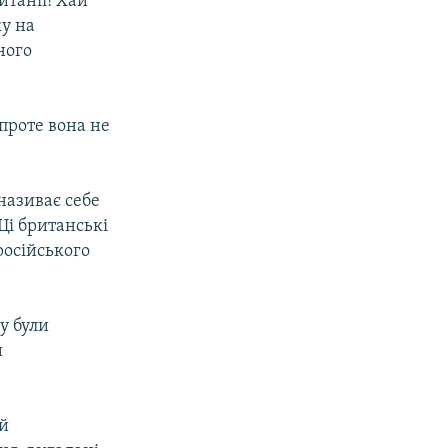
итанії! Хай
ку на
ного
 проте вона не
називає себе
Ці британські
російського
у були
и
ей