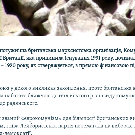
потужніша британська марксистська організація, Ком
ї Британії, яка припинила існування 1991 року, почина
 – 1920 року, як стверджується, з прямою фінансовою 
оюз у декого викликав захоплення, проте британська в
ла набагато ближчою до італійського різновиду комуні
 до радянського.
к званий «єврокомунізм» для більшості британських ви
, і ліва Лейбористська партія перемагала на виборах 
л-демократії.