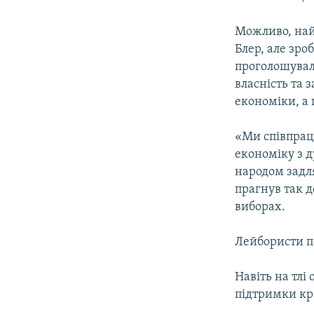
Можливо, найб
Блер, але зро
проголошувал
власність та
економіки, а 
«Ми співпрац
економіку з 
народом задля
прагнув так д
виборах.
Лейбористи пе
Навіть на тлі
підтримки кра