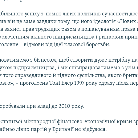
ільшого успіху з-поміж лівих політиків сучасності дос
бив він це заме завдяки тому, що його ідеологія «Нових
а захист прав трудящих разом з пошануванням права 
 заохоченням вільного підприємництва і ринкових при
головне – відмови від ідеї класової боротьби.
юватимемо з бізнесом, щоб створити дуже потрібну н
духом підприємництва, і ми співпрацюватимемо з усі
 того справедливого й гідного суспільства, якого брит
овго», – проголосив Тоні Блер 1997 року одразу після п
ребували при владі до 2010 року.
 останньої міжнародної фінансово-економічної кризи з
йньо лівих партій у Британії не відбулося.