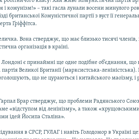
 робітничого класу! Хай живе Комуністична партія Бр
м і комунізм!» – такі гасла лунали восени минулого ро
їзді британської Комуністичної партії з вуст її генераль
ерта Ґріффітса.
еличка. Вона стверджує, що має близько тисячі членів,
тична організація в країні.
 Лондоні є принаймні ще одне подібне об’єднання, що 
партія Великої Британії (марксистська-леніністська). 
голошують, що не цураються і китайського маоїзму, і 
 Гарпал Брар стверджує, що проблеми Радянського Союз
аме «відступом від ленінізму», а також «хрущовським
ми ідей Йосипа Сталіна».
ідування в СРСР, ГУЛАГ і навіть Голодомор в Україні ц