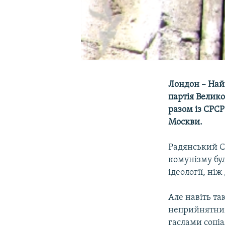
Лондон – Най
партія Велико
разом із СРСР
Москви.
Радянський С
комунізму бу
ідеології, ніж
Але навіть та
неприйнятним
гаслами соціа