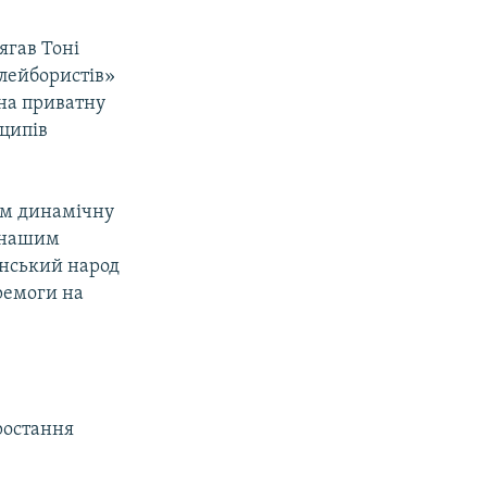
ягав Тоні
 лейбористів»
на приватну
нципів
ам динамічну
м нашим
анський народ
еремоги на
ростання