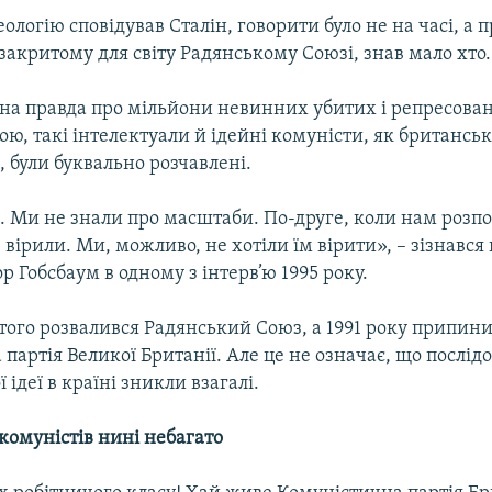
еологію сповідував Сталін, говорити було не на часі, а п
 закритому для світу Радянському Союзі, знав мало хто.
на правда про мільйони невинних убитих і репресова
ою, такі інтелектуали й ідейні комуністи, як британсь
, були буквально розчавлені.
 Ми не знали про масштаби. По-друге, коли нам розпо
вірили. Ми, можливо, не хотіли їм вірити», – зізнався
р Гобсбаум в одному з інтерв’ю 1995 року.
того розвалився Радянський Союз, а 1991 року припини
партія Великої Британії. Але це не означає, що послі
 ідеї в країні зникли взагалі.
комуністів нині небагато