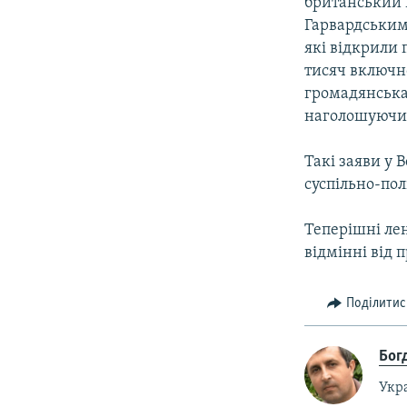
британський к
Гарвардським 
які відкрили
тисяч включн
громадянська 
наголошуючи,
Такі заяви у 
суспільно-пол
Теперішні лен
відмінні від 
Поділитис
Бог
Укр