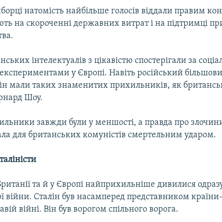
борці натомість найбільше голосів віддали правим ко
ють на скороченні державних витрат і на підтримці пр
ва.
ських інтелектуалів з цікавістю спостерігали за соціа
експериментами у Європі. Навіть російський більшови
лін мали таких знаменитих прихильників, як британс
рнард Шоу.
хильники завжди були у меншості, а правда про злочин
ала для британських комуністів смертельним ударом.
таліністи
Британії та й у Європі найприхильніше дивилися одразу
ої війни. Сталін був насамперед представником країни
авій війні. Він був ворогом спільного ворога.