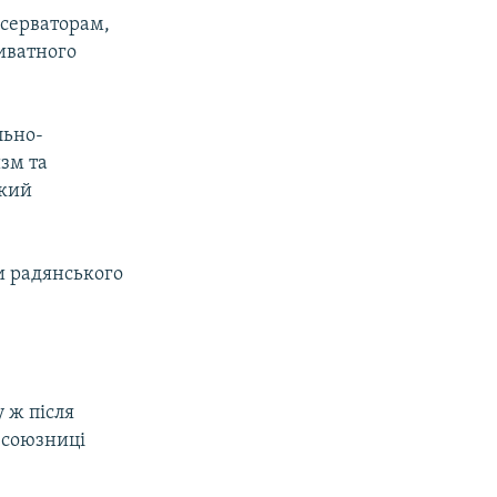
нсерваторам,
иватного
льно-
зм та
ький
и радянського
 ж після
-союзниці