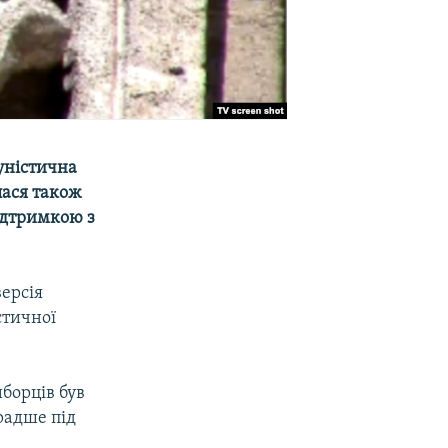
уністична
лася також
підтримкою з
ерсія
стичної
борців був
радше під