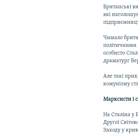
Британські ви
які наголошу
підприємницт
Чимало британ
політичними 
особисто Ста
драматург Бе
Але такі при
комунізму ст
Марксисти і с
На Сталіна у 
Другої Світов
Заходу у крив