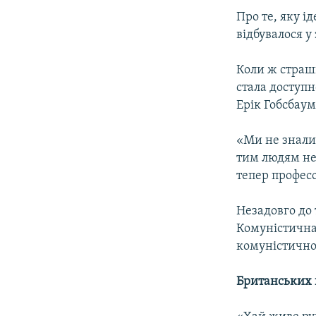
Про те, яку ід
відбувалося у
Коли ж страш
стала доступн
Ерік Гобсбаум
«Ми не знали.
тим людям не 
тепер професо
Незадовго до 
Комуністична 
комуністичної
Британських 