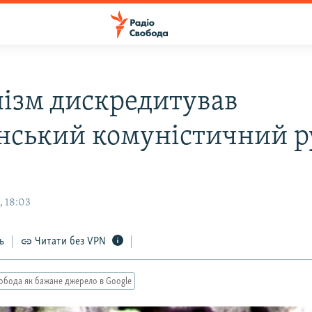
нізм дискредитував
нський комуністичний р
, 18:03
ь
Читати без VPN
обода як бажане джерело в Google