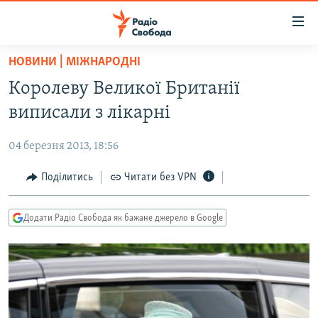
Доступність
посилання
Перейти
НОВИНИ | МІЖНАРОДНІ
до
РАДІО СВОБОДА – 70 РОКІВ
Королеву Великої Британії
основного
ВСЕ ЗА ДОБУ
матеріалу
виписали з лікарні
СТАТТІ
Перейти
до
04 березня 2013, 18:56
ВІЙНА
ПОЛІТИКА
основної
РОСІЙСЬКА «ФІЛЬТРАЦІЯ»
Поділитись
Читати без VPN
ЕКОНОМІКА
навігації
Перейти
ДОНБАС.РЕАЛІЇ
СУСПІЛЬСТВО
до
Додати Радіо Свобода як бажане джерело в Google
КРИМ.РЕАЛІЇ
КУЛЬТУРА
пошуку
ТИ ЯК?
СПОРТ
СХЕМИ
УКРАЇНА
КИТАЙ.ВИКЛИКИ
СВІТ