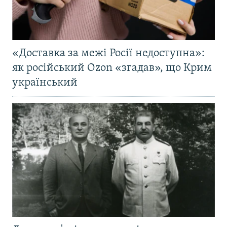
«Доставка за межі Росії недоступна»:
як російський Ozon «згадав», що Крим
український