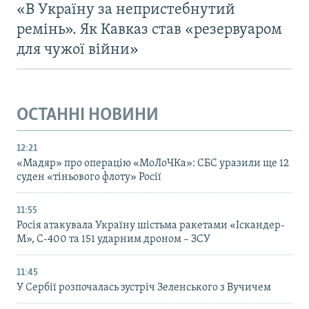
«В Україну за непристебнутий
ремінь». Як Кавказ став «резервуаром
для чужої війни»
ОСТАННІ НОВИНИ
12:21
«Мадяр» про операцію «МоЛоЧКа»: СБС уразили ще 12
суден «тіньового флоту» Росії
11:55
Росія атакувала Україну шістьма ракетами «Іскандер-
М», С-400 та 151 ударним дроном – ЗСУ
11:45
У Сербії розпочалась зустріч Зеленського з Вучичем