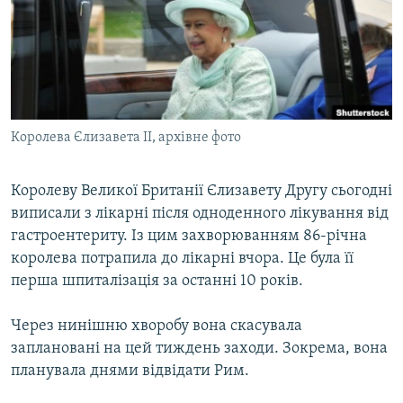
МУЛЬТИМЕДІА
ФОТО
СПЕЦПРОЄКТИ
ПОДКАСТИ
Королева Єлизавета II, архівне фото
КРИМ РЕАЛІЇ
РУС
Королеву Великої Британії Єлизавету Другу сьогодні
виписали з лікарні після одноденного лікування від
УКР
гастроентериту. Із цим захворюванням 86-річна
КТАТ
королева потрапила до лікарні вчора. Це була її
перша шпиталізація за останні 10 років.
ДОЛУЧАЙСЯ!
Через нинішню хворобу вона скасувала
заплановані на цей тиждень заходи. Зокрема, вона
планувала днями відвідати Рим.