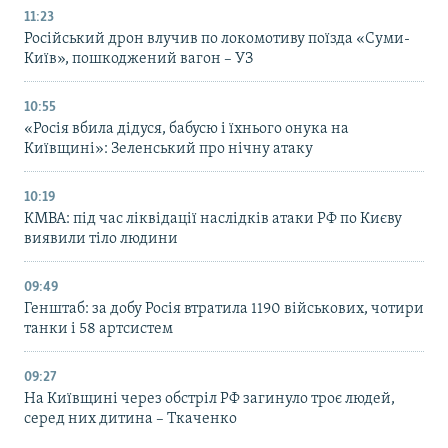
11:23
Російський дрон влучив по локомотиву поїзда «Суми-
Київ», пошкоджений вагон – УЗ
10:55
«Росія вбила дідуся, бабусю і їхнього онука на
Київщині»: Зеленський про нічну атаку
10:19
КМВА: під час ліквідації наслідків атаки РФ по Києву
виявили тіло людини
09:49
Генштаб: за добу Росія втратила 1190 військових, чотири
танки і 58 артсистем
09:27
На Київщині через обстріл РФ загинуло троє людей,
серед них дитина – Ткаченко