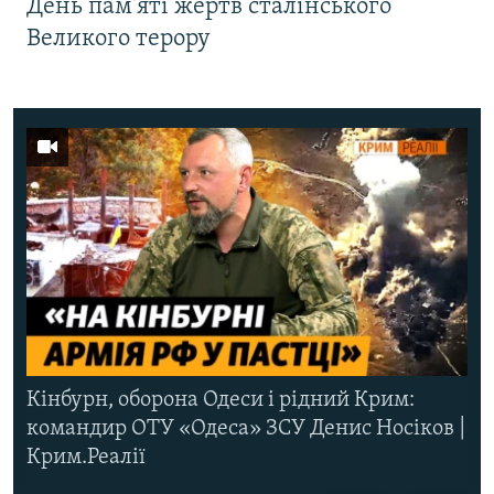
День пам'яті жертв сталінського
Великого терору
Кінбурн, оборона Одеси і рідний Крим:
командир ОТУ «Одеса» ЗСУ Денис Носіков |
Крим.Реалії