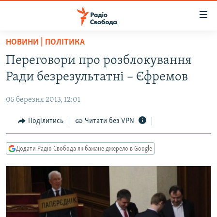
Доступність
посилання
Перейти
НОВИНИ | ПОЛІТИКА
до
РАДІО СВОБОДА – 70 РОКІВ
Переговори про розблокування
основного
ВСЕ ЗА ДОБУ
матеріалу
Ради безрезультатні – Єфремов
СТАТТІ
Перейти
до
05 березня 2013, 12:01
ВІЙНА
ПОЛІТИКА
основної
РОСІЙСЬКА «ФІЛЬТРАЦІЯ»
Поділитись
Читати без VPN
ЕКОНОМІКА
навігації
Перейти
ДОНБАС.РЕАЛІЇ
СУСПІЛЬСТВО
до
Додати Радіо Свобода як бажане джерело в Google
КРИМ.РЕАЛІЇ
КУЛЬТУРА
пошуку
ТИ ЯК?
СПОРТ
СХЕМИ
УКРАЇНА
КИТАЙ.ВИКЛИКИ
СВІТ