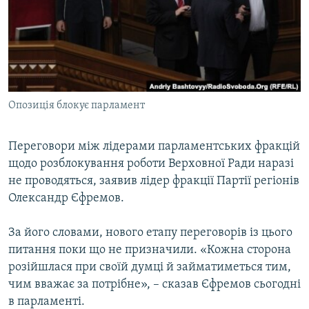
МУЛЬТИМЕДІА
ФОТО
СПЕЦПРОЄКТИ
ПОДКАСТИ
Опозиція блокує парламент
КРИМ РЕАЛІЇ
РУС
Переговори між лідерами парламентських фракцій
щодо розблокування роботи Верховної Ради наразі
УКР
не проводяться, заявив лідер фракції Партії регіонів
КТАТ
Олександр Єфремов.
ДОЛУЧАЙСЯ!
За його словами, нового етапу переговорів із цього
питання поки що не призначили. «Кожна сторона
розійшлася при своїй думці й займатиметься тим,
чим вважає за потрібне», – сказав Єфремов сьогодні
в парламенті.