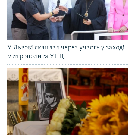
У Львові скандал через участь у заході
митрополита УПЦ