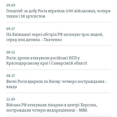
09:49
Генштаб: за добу Росія втратила 1190 військових, чотири
танки і 58 артсистем
09:27
На Київщині через обстріл РФ загинуло троє людей,
серед них дитина – Ткаченко
08:51
Росія: дрони атакували російські НПЗ у
Краснодарському краї і Самарській області
08:27
Вночі Росія вдарила по Києву: четверо постраждалих –
влада
22:49
Війська РФ атакували лікарню в центрі Херсона,
постраждали чотири медпрацівниці – МВА