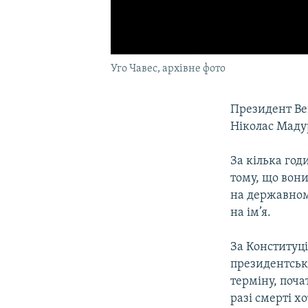
Уго Чавес, архівне фото
Президент Вен
Ніколас Маду
За кілька год
тому, що вон
на державном
на ім’я.
За Конституці
президентськ
терміну, поча
разі смерті х