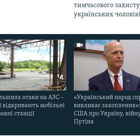
тимчасового захисту
українських чоловік
ільшила атаки на АЗС –
«Український народ сп
і відкривають мобільні
викликає захоплення»:
авні станції
США про Україну, війну
Путіна