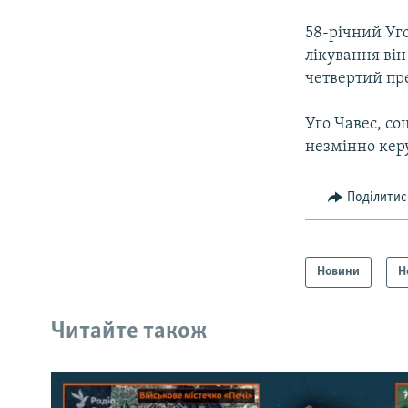
58-річний Уго
лікування він
четвертий пр
Уго Чавес, со
незмінно керу
Поділитис
Новини
Н
Читайте також