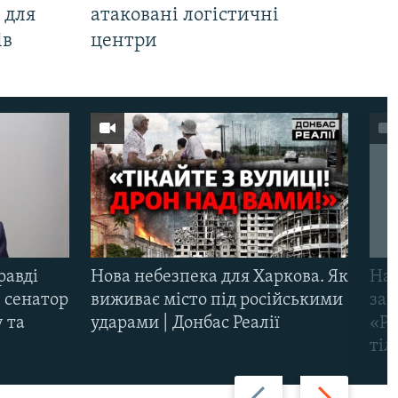
 для
атаковані логістичні
ів
центри
равді
Нова небезпека для Харкова. Як
Наш
 сенатор
виживає місто під російськими
заг
 та
ударами | Донбас Реалії
«Ри
тіл
Назад
Вперед