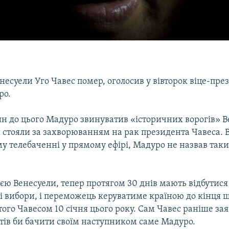
есуели Уго Чавес помер, оголосив у вівторок віце-пре
ро.
ин до цього Мадуро звинуватив «історичних ворогів» В
и стояли за захворюванням на рак президента Чавеса.
у телебаченні у прямому ефірі, Мадуро не назвав таки
єю Венесуели, тепер протягом 30 днів мають відбутися
і вибори, і переможець керуватиме країною до кінця 
того Чавесом 10 січня цього року. Сам Чавес раніше зая
отів би бачити своїм наступником саме Мадуро.