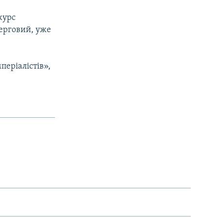
курс
черговий, уже
періалістів»,