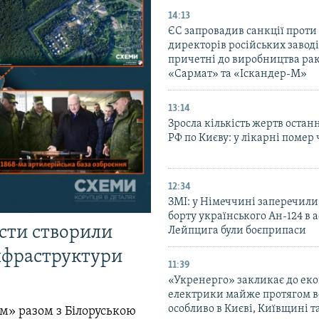
14:13
ЄС запровадив санкції проти
директорів російських заводі
причетні до виробництва ра
«Сармат» та «Іскандер-М»
13:14
Зросла кількість жертв остан
РФ по Києву: у лікарні помер 
12:34
ЗМІ: у Німеччині заперечили
борту українського Ан-124 в 
істи створили
Лейпцига були боєприпаси
інфраструктури
11:39
«Укренерго» закликає до еко
електрики майже протягом вс
особливо в Києві, Київщині 
м» разом з Білоруською