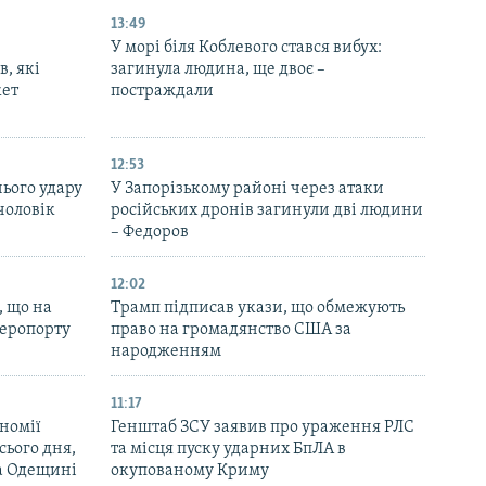
13:49
У морі біля Коблевого стався вибух:
в, які
загинула людина, ще двоє –
кет
постраждали
12:53
нього удару
У Запорізькому районі через атаки
чоловік
російських дронів загинули дві людини
– Федоров
12:02
, що на
Трамп підписав укази, що обмежують
аеропорту
право на громадянство США за
народженням
11:17
номії
Генштаб ЗСУ заявив про ураження РЛС
ього дня,
та місця пуску ударних БпЛА в
та Одещині
окупованому Криму