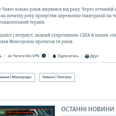
 Чавес кілька років лікувався від раку. Через останній 
 на початку року пропустив церемонію інавгурації на 
езидентський термін.
ціаліст і популіст, палкий супротивник США й інших «ім
вав Венесуелою протягом 14 років.
ь
Читати без VPN
Підписатись
Друк
овини | Міжнародні
Новини | Політика
ОСТАННІ НОВИНИ