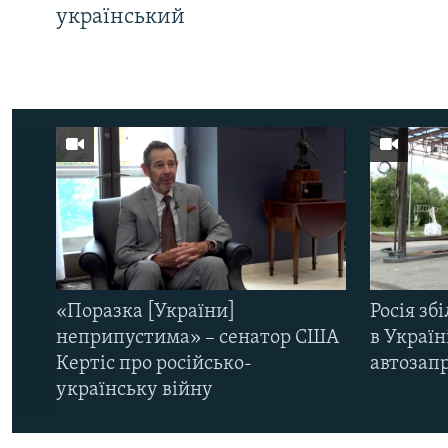
український
«Поразка [України]
Росія зб
неприпустима» – сенатор США
в Україн
Кертіс про російсько-
автозапр
українську війну