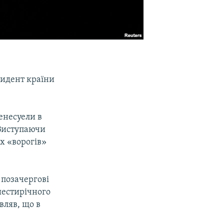
зидент країни
енесуели в
 Виступаючи
х «ворогів»
 позачергові
шестирічного
вляв, що в