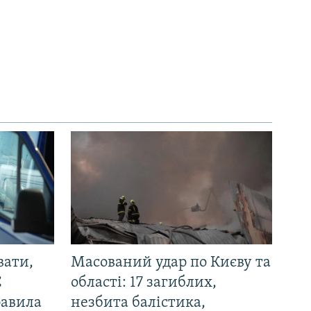
вати,
Масований удар по Києву та
С
області: 17 загиблих,
равила
незбита балістика,