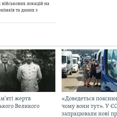
 військових локацій на
знімків та даних з
м'яті жертв
«Доведеться поясню
ького Великого
чому вони тут». У Є
запрацювали нові п