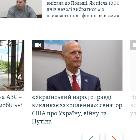
виїхала до Польщі. Як після 1000
днів неволі вибратися «із
психологічної і фінансової ями»
на АЗС –
«Український народ справді
Нов
мобільні
викликає захоплення»: сенатор
виж
США про Україну, війну та
уда
Путіна
Назад
Вперед