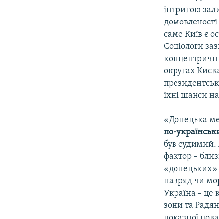
інтригою зал
домовленості
саме Київ є 
Соціологи заз
концентричним
округах Києва
президентсько
їхні шанси на
«Донецька мен
по-українськ
був судимий. 
фактор – близ
«донецьких» –
навряд чи мор
Україна – це 
зони та Радя
показної пова