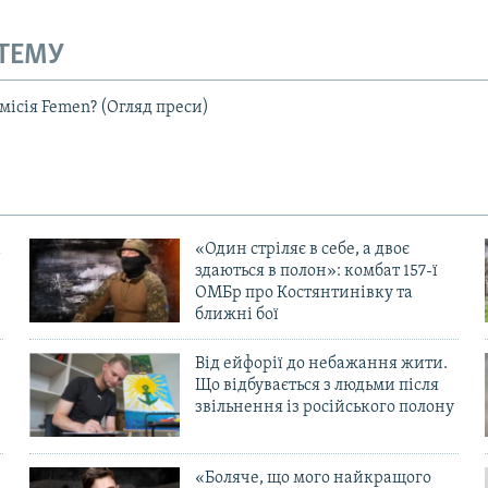
 ТЕМУ
місія Femen? (Огляд преси)
«Один стріляє в себе, а двоє
здаються в полон»: комбат 157-ї
ОМБр про Костянтинівку та
ближні бої
Від ейфорії до небажання жити.
Що відбувається з людьми після
в
звільнення із російського полону
«Боляче, що мого найкращого