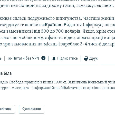
дячні пенсіонери на задньому плані, зауважує експерт.
живає сплеск подружнього шпигунства. Частіше жінки 
стверджує тижневик
«Країна»
. Видання інформує, що 
ся замовникові від 300 до 700 доларів. Якщо, крім ст
озмов по мобільному, є фото та відео, оплата праці ви
 три замовлення на місяць і заробляє 3–4 тисячі долар
ь
Читати без VPN
Підписатись
Друк
а Біла
адіо Свобода працюю з кінця 1990-х. Закінчила Київський уні
тури і мистецтв – інформаційна, бібліотечна та архівна справа
олітика
Суспільство