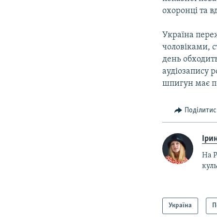
охоронці та в
Україна пере
чоловіками, 
день обходить
аудіозапису р
шпигун має по
Поділитис
Ірин
На Р
куль
Україна
П