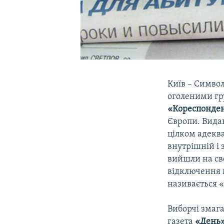
Київ – Символ
оголеними гру
«Кореспонде
Європи. Видан
цілком адекв
внутрішній і 
вийшли на св
відключення г
називається «
Виборчі змага
газета
«День