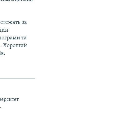
стежать за
один
енограми та
ща. Хороший
ів.
верситет
.