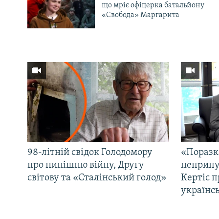
що мріє офіцерка батальйону
«Свобода» Маргарита
98-літній свідок Голодомору
«Поразк
про нинішню війну, Другу
неприпу
світову та «Сталінський голод»
Кертіс п
українс