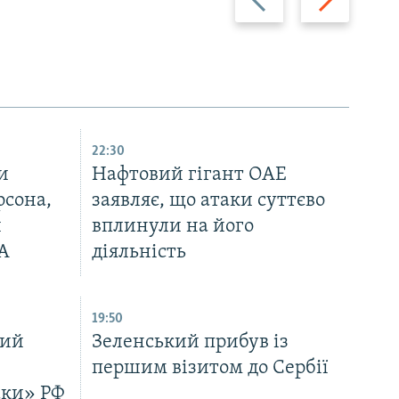
22:30
и
Нафтовий гігант ОАЕ
рсона,
заявляє, що атаки суттєво
и
вплинули на його
А
діяльність
19:50
ний
Зеленський прибув із
першим візитом до Сербії
аки» РФ