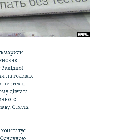
атьмарили
ижневик
 Західної
ми на головах
астивим її
ому дівчата
ичного
лаву. Стаття
 констатує
. Основною