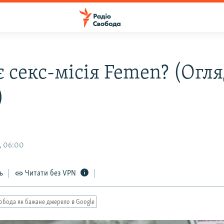
 секс-місія Femen? (Огл
)
, 06:00
ь
Читати без VPN
обода як бажане джерело в Google