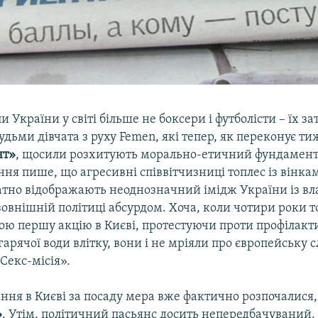
и України у світі більше не боксери і футболісти – їх з
дьми дівчата з руху Femen, які тепер, як переконує т
нт»
, щосили розхитують морально-етичний фундамент
ня пише, що агресивні співвітчизниці топлес із вінка
атно відображають неоднозначний імідж України із вл
зовнішній політиці абсурдом. Хоча, коли чотири роки т
ою першу акцію в Києві, протестуючи проти профілакт
арячої води влітку, вони і не мріяли про європейську с
Секс-місія».
ння в Києві за посаду мера вже фактично розпочалися,
»
. Утім, політичний пасьянс досить непередбачуваний