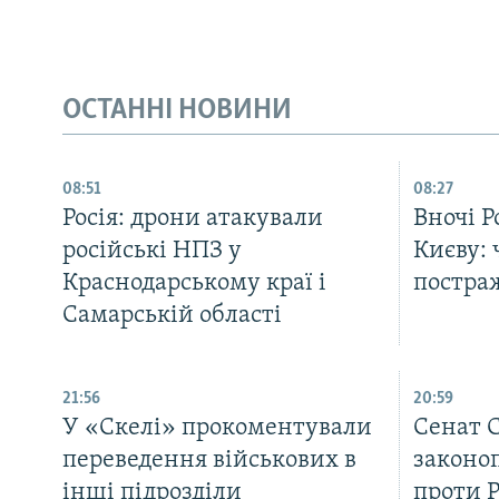
ОСТАННІ НОВИНИ
08:51
08:27
Росія: дрони атакували
Вночі Р
російські НПЗ у
Києву: 
Краснодарському краї і
постра
Самарській області
21:56
20:59
У «Скелі» прокоментували
Cенат 
переведення військових в
законоп
інші підрозділи
проти 