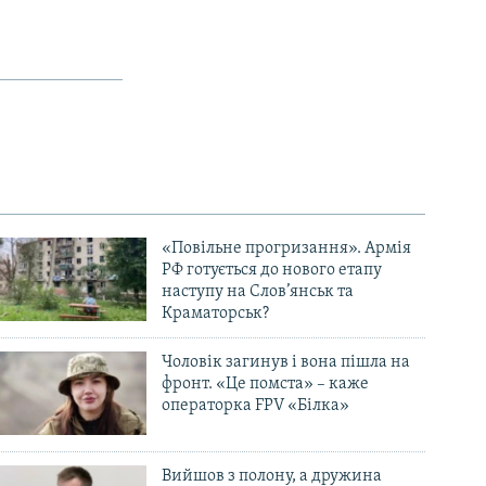
«Повільне прогризання». Армія
РФ готується до нового етапу
наступу на Слов’янськ та
Краматорськ?
Чоловік загинув і вона пішла на
фронт. «Це помста» – каже
операторка FPV «Білка»
Вийшов з полону, а дружина