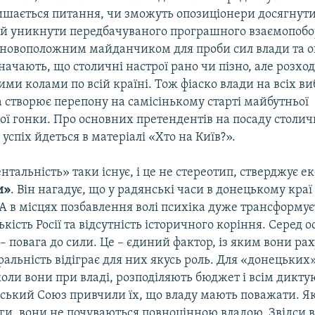
ишається питання, чи зможуть опозиціонери досягнут
 й уникнути передбачуваного програшного взаємопоб
основоположним майданчиком для проби сил влади та оп
начають, що столичні настрої рано чи пізно, але розхо
и колами по всій країні. Тож фіаско влади на всіх в
 створює перепону на самісінькому старті майбутньої
ї гонки. Про основних претендентів на посаду столичн
 успіх йдеться в матеріалі «Хто на Київ?».
тальність» таки існує, і це не стереотип, стверджує е
и»
. Він нагадує, що у радянські часи в донецькому краї
А в місцях позбавлення волі психіка дуже трансформує
ькість Росії та відсутність історичного коріння. Серед 
 повага до сили. Це – єдиний фактор, із яким вони ра
альність відіграє для них якусь роль. Для «донецьких
коли вони при владі, розподіляють бюджет і всім дикту
нський Союз привчили їх, що владу мають поважати. 
ги, вони не почуваються повноцінною владою. Звідси вс