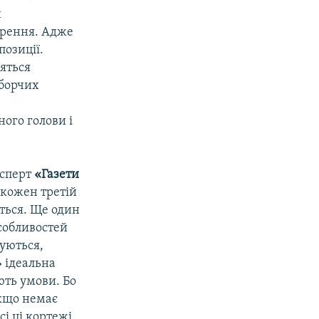
и
орення. Адже
озиції.
дяться
иборчих
ого голови і
ксперт
«Газети
 кожен третій
ться. Ще один
особливостей
хуються,
» ідеальна
ють умови. Бо
Якщо немає
і ці кортежі,