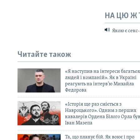
НА ЦЮ Ж
Якою є секс-
Читайте також
«Я наступив на інтереси багатьох
людей і компаній». Як в Україні
реагують на інтерв’ю Михайла
Федорова
«Історія ще раз сміється з
Навроцького». Одним з перших
кавалерів Ордена Білого Орла бу
Іван Мазепа
Та, що планує бій. Як воює і про