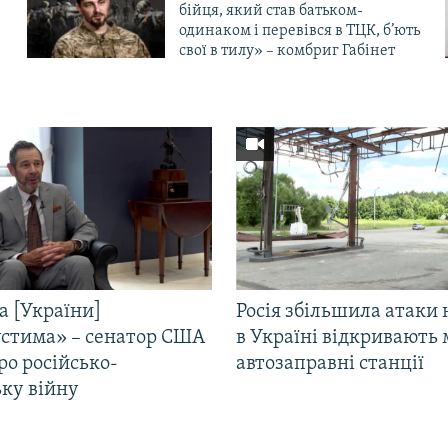
бійця, який став батьком-
одинаком і перевівся в ТЦК, б’ють
свої в тилу» – комбриг Габінет
а [України]
Росія збільшила атаки 
стима» – сенатор США
в Україні відкривають 
ро російсько-
автозаправні станції
ьку війну