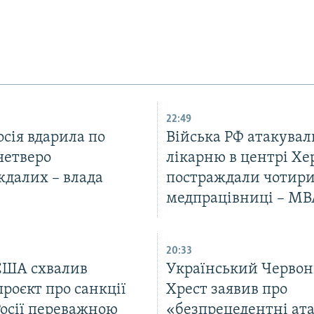
22:49
осія вдарила по
Війська РФ атакувал
четверо
лікарню в центрі Хе
ждалих – влада
постраждали чотир
медпрацівниці – МВ
20:33
США схвалив
Український Черво
роєкт про санкції
Хрест заявив про
Росії переважною
«безпрецедентні ат