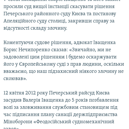
Усі сайти RFE/RL
просили суд вищої інстанції скасувати рішення
Печерського районного суду Києва та постанову
Апеляційного суду столиці, закривши справу за
відсутності складу злочину.
Коментуючи судове рішення, адвокат Іващенка
Борис Нечипоренко сказав: «Звичайно, ми не
задоволені цим рішенням і будемо оскаржувати
його у Європейському суді з прав людини, оскільки
вважаємо, що наш підзахисний ніякого злочину не
скоював».
12 квітня 2012 року Печерський райсуд Києва
засудив Валерія Іващенка до 5 років позбавлення
волі за зловживання службовим становищем під
час підписання плану санації держпідприємства
Міноборони «Феодосійський судномеханічний