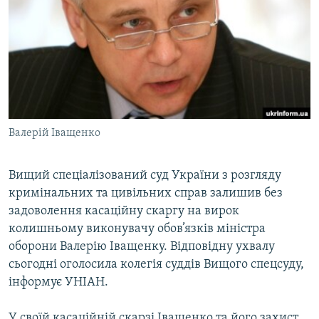
МУЛЬТИМЕДІА
ФОТО
СПЕЦПРОЄКТИ
ПОДКАСТИ
КРИМ РЕАЛІЇ
Валерій Іващенко
РУС
УКР
Вищий спеціалізований суд України з розгляду
кримінальних та цивільних справ залишив без
КТАТ
задоволення касаційну скаргу на вирок
колишньому виконувачу обов’язків міністра
ДОЛУЧАЙСЯ!
оборони Валерію Іващенку. Відповідну ухвалу
сьогодні оголосила колегія суддів Вищого спецсуду,
інформує УНІАН.
У своїй касаційній скарзі Іващенко та його захист