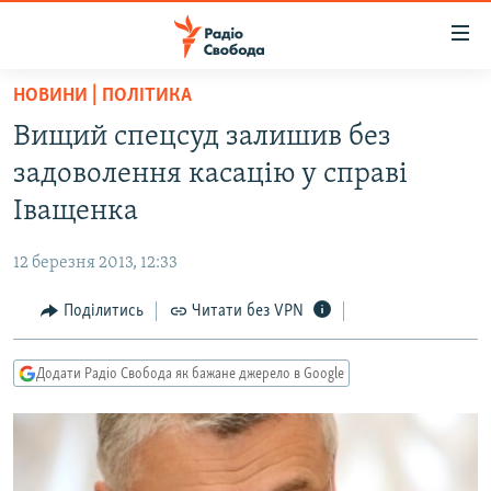
Доступність
посилання
Перейти
НОВИНИ | ПОЛІТИКА
до
РАДІО СВОБОДА – 70 РОКІВ
Вищий спецсуд залишив без
основного
ВСЕ ЗА ДОБУ
матеріалу
задоволення касацію у справі
СТАТТІ
Перейти
Іващенка
до
ВІЙНА
ПОЛІТИКА
основної
12 березня 2013, 12:33
РОСІЙСЬКА «ФІЛЬТРАЦІЯ»
ЕКОНОМІКА
навігації
Перейти
Поділитись
Читати без VPN
ДОНБАС.РЕАЛІЇ
СУСПІЛЬСТВО
до
КРИМ.РЕАЛІЇ
КУЛЬТУРА
пошуку
Додати Радіо Свобода як бажане джерело в Google
ТИ ЯК?
СПОРТ
СХЕМИ
УКРАЇНА
КИТАЙ.ВИКЛИКИ
СВІТ