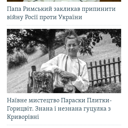
Папа Римський закликав припинити
війну Росії проти України
Наївне мистецтво Параски Плитки-
Горицвіт. Знана і незнана гуцулка з
Криворівні