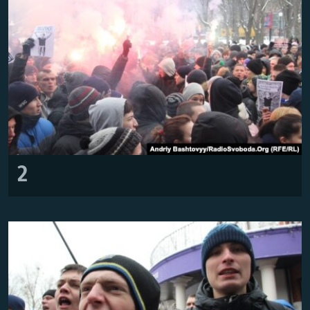
Усі сайти RFE/RL
2