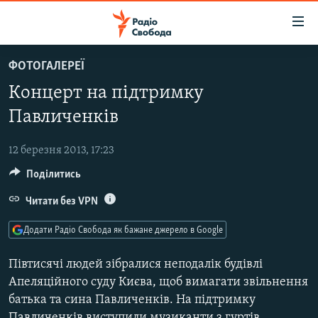
Доступність
посилання
Перейти
ФОТОГАЛЕРЕЇ
до
РАДІО СВОБОДА – 70 РОКІВ
Концерт на підтримку
основного
ВСЕ ЗА ДОБУ
матеріалу
Павличенків
СТАТТІ
Перейти
до
12 березня 2013, 17:23
ВІЙНА
ПОЛІТИКА
основної
Поділитись
РОСІЙСЬКА «ФІЛЬТРАЦІЯ»
ЕКОНОМІКА
навігації
Перейти
Читати без VPN
ДОНБАС.РЕАЛІЇ
СУСПІЛЬСТВО
до
КРИМ.РЕАЛІЇ
КУЛЬТУРА
Додати Радіо Свобода як бажане джерело в Google
пошуку
ТИ ЯК?
СПОРТ
Півтисячі людей зібралися неподалік будівлі
СХЕМИ
УКРАЇНА
Апеляційного суду Києва, щоб вимагати звільнення
батька та сина Павличенків. На підтримку
КИТАЙ.ВИКЛИКИ
СВІТ
Павличенків виступили музиканти з гуртів