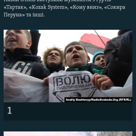
МУЛЬТИМЕДІА
«Тартак», «Kozak System», «Кому вниз», «Сокира
Перуна» та інші.
ФОТО
СПЕЦПРОЄКТИ
ПОДКАСТИ
КРИМ РЕАЛІЇ
РУС
УКР
КТАТ
ДОЛУЧАЙСЯ!
1