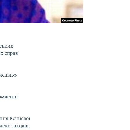
йських
их справ
испіль»
домленні
ння Кочнєвої
екс заходів,