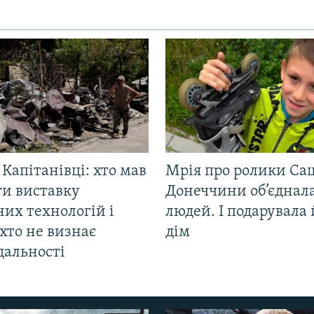
 Капітанівці: хто мав
Мрія про ролики Са
ти виставку
Донеччини об’єднала
их технологій і
людей. І подарувала
хто не визнає
дім
дальності