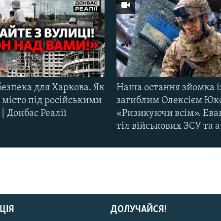
езпека для Харкова. Як
Наша остання зйомка і
 місто під російськими
загиблим Олексієм Юк
| Донбас Реалії
«Ризикуючи всім». Ева
тіл військових ЗСУ та а
ЦІЯ
ДОЛУЧАЙСЯ!