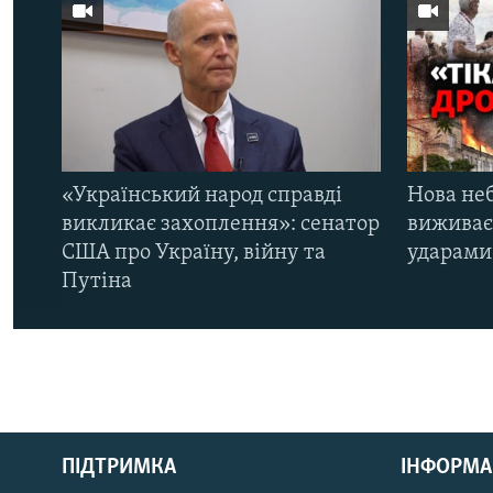
«Український народ справді
Нова неб
викликає захоплення»: сенатор
виживає
США про Україну, війну та
ударами 
Путіна
КРИМ РЕАЛІЇ
РУС
ПІДТРИМКА
ІНФОРМА
УКР