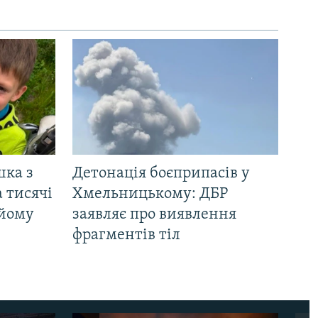
шка з
Детонація боєприпасів у
 тисячі
Хмельницькому: ДБР
 йому
заявляє про виявлення
фрагментів тіл