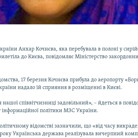
раїни Анхар Кочнєва, яка перебувала в полоні у сирі
рилетіла до Києва, повідомляє Міністерство закордонн
омства, 17 березня Кочнєва прибула до аеропорту «Бор
країни надало їй сприяння в розміщенні в Києві.
я нашої співвітчизниці задовільний», – йдеться в пові
 інформаційної політики МЗС України.
олітичному відомстві зазначили, що «від часу викраде
 року Українська держава реалізувала вичерпний компл