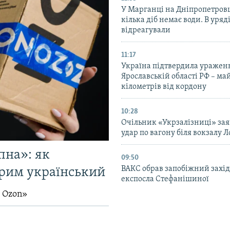
У Марганці на Дніпропетров
кілька діб немає води. В уряд
відреагували
11:17
Україна підтвердила уражен
Ярославській області РФ – ма
кілометрів від кордону
10:28
Очільник «Укрзалізниці» зая
удар по вагону біля вокзалу Л
пна»: як
09:50
ВАКС обрав запобіжний захід
Крим український
експосла Стефанішиної
й Ozon»