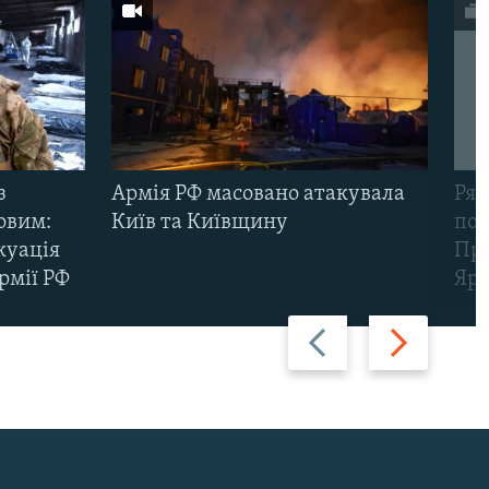
з
Армія РФ масовано атакувала
Рят
овим:
Київ та Київщину
пов
куація
Про
рмії РФ
Яр
Назад
Вперед