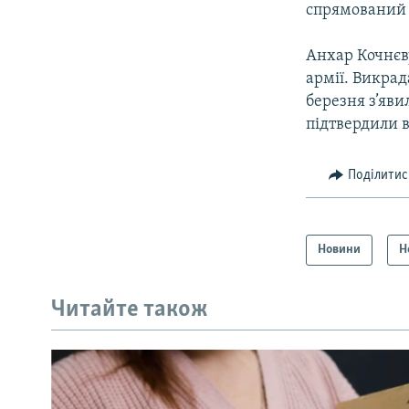
спрямований н
Анхар Кочнєву
армії. Викрад
березня з’яви
підтвердили 
Поділитис
Новини
Н
Читайте також