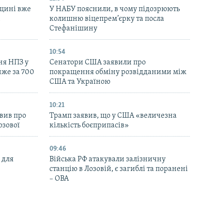
щині вже
У НАБУ пояснили, в чому підозрюють
і
колишню віцепрем’єрку та посла
Стефанішину
10:54
ня НПЗ у
Сенатори США заявили про
йже за 700
покращення обміну розвідданими між
США та Україною
10:21
вив про
Трамп заявив, що у США «величезна
озової
кількість боєприпасів»
09:46
 для
Війська РФ атакували залізничну
станцію в Лозовій, є загиблі та поранені
– ОВА