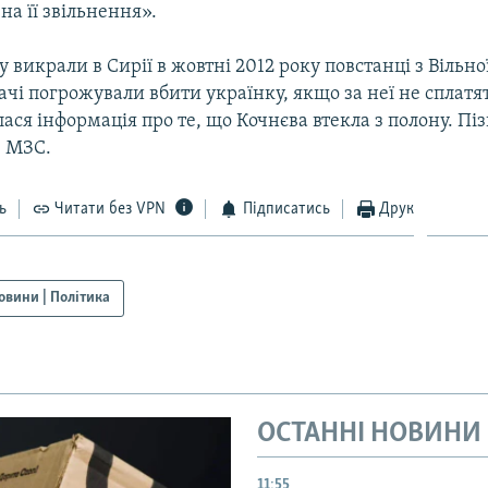
а її звільнення».
 викрали в Сирії в жовтні 2012 року повстанці з Вільно
ачі погрожували вбити українку, якщо за неї не сплатят
лася інформація про те, що Кочнєва втекла з полону. Піз
в МЗС.
ь
Читати без VPN
Підписатись
Друк
овини | Політика
ОСТАННІ НОВИНИ
11:55