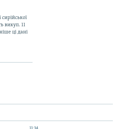
ї сирійської
ь викуп. 11
ніше ці дані
11:34