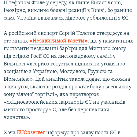
Штефаном Фюле у середу, як пише Euractiv.com,
імовірно, викличе болючі реакції в Києві, бо раніше
саме Україна вважалася лідером у зближенні з ЄС.
А російський експерт Сергій Толстов стверджує на
сторінках
«Независимой газеты»
, що у намаганнях
поставити нездоланні бар’єри для Митного союзу
під егідою Росії ЄС на листопадовому саміті у
Вільнюсі «всерйоз готується підписати угоди про
асоціацію з Україною, Молдовою, Грузією та
Вірменією». Цей аналітик також додає, що «кожна
з цих угод включає розділ про «глибоку і всеосяжну
зону вільної торгівлі», яка перетворює
«східноєвропейських партнерів ЄС на учасників
митного простору ЄС, але без перспективи
членства».
Хоча
EUObserver
інформує про заяву посла ЄС в