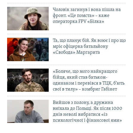
Чоловік загинув і вона пішла на
фронт. «Це помста» – каже
операторка FPV «Білка»
Та, що планує бій. Як воює і про що
мріє офіцерка батальйону
«Свобода» Маргарита
«Боляче, що мого найкращого
бійця, який став батьком-
одинаком і перевівся в ТЦК, б’ють
свої в тилу» – комбриг Габінет
Вийшов з полону, а дружина
виїхала до Польщі. Як після 1000
днів неволі вибратися «із
психологічної і фінансової ями»