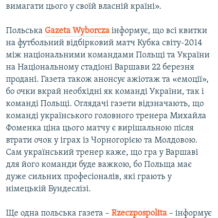
вимагати цього у своїй власній країні».
Польська
Gazeta
Wyborcza
інформує, що всі квитки
на футбольний відбірковий матч Кубка світу-2014
між національними командами Польщі та України
на Національному стадіоні Варшави 22 березня
продані. Газета також анонсує ажіотаж та «емоції»,
бо очки вкрай необхідні як команді України, так і
команді Польщі. Оглядачі газети відзначають, що
команді українського головного тренера Михайла
Фоменка ціна цього матчу є вирішальною після
втрати очок у іграх із Чорногорією та Молдовою.
Сам український тренер каже, що гра у Варшаві
для його команди буде важкою, бо Польща має
дуже сильних професіоналів, які грають у
німецькій Бундеслізі.
Ще одна польська газета –
Rzeczpospolita
– інформує