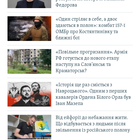
Федорова
«Один стріляє в себе, а двоє
здаються в полон»: комбат 157-ї
ОМБр про Костянтинівку та
ближні бої
«Повільне прогризання». Армія
РФ готується до нового етапу
наступу на Слов’янськ та
Краматорськ?
«Історія ще раз сміється з
Навроцького». Одним з перших
кавалерів Ордена Білого Орла був
Іван Мазепа
Від ейфорії до небажання жити.
Що відбувається з людьми після
звільнення із російського полону