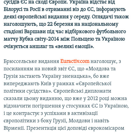
сусідів ЄС на сході Європи. Україна відстає від
Усі сайти RFE/RL
Білорусі та Росії в отриманні віз до ЄС, інформують
деякі європейські видання у середу. Оглядачі також
наголошують, що 22 березня на національному
стадіоні Варшави під час відбіркового футбольного
матчу Кубка світу-2014 між Польщею та Україною
очікується аншлаг та «великі емоції».
Брюссельське видання
Euractiv
.
com
наголошує, з
посиланням на новий звіт ЄС, що «Молдова та
Грузія застають Україну зненацька», бо вже
випереджають Київ у рамках «Європейської
політики сусідства». Європейські дипломати
сказали цьому виданню, що вже у 2012 році можна
відзначити погіршення у стосунках ЄС із Україною,
і це контрастує з успіхами в активізації
європолітики з боку Грузії, Молдови і навіть
Вірменії. Презентація цієї доповіді єврокомісаром