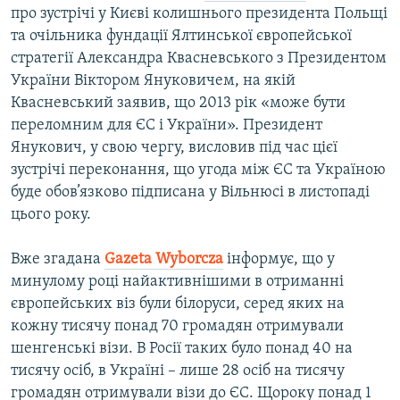
про зустрічі у Києві колишнього президента Польщі
та очільника фундації Ялтинської європейської
стратегії Александра Квасневського з Президентом
України Віктором Януковичем, на якій
Квасневський заявив, що 2013 рік «може бути
переломним для ЄС і України». Президент
Янукович, у свою чергу, висловив під час цієї
зустрічі переконання, що угода між ЄС та Україною
буде обов’язково підписана у Вільнюсі в листопаді
цього року.
Вже згадана
Gazeta
Wyborcza
інформує, що у
минулому році найактивнішими в отриманні
європейських віз були білоруси, серед яких на
кожну тисячу понад 70 громадян отримували
шенгенські візи. В Росії таких було понад 40 на
тисячу осіб, в Україні – лише 28 осіб на тисячу
громадян отримували візи до ЄС. Щороку понад 1