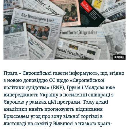
МУЛЬТИМЕДІА
ФОТО
СПЕЦПРОЄКТИ
ПОДКАСТИ
КРИМ РЕАЛІЇ
РУС
УКР
Прага – Європейські газети інформують, що, згідно
КТАТ
з новою доповіддю ЄС щодо «Європейської
політики сусідства» (ENP), Грузія і Молдова вже
випереджають Україну в посиленні співпраці з
ДОЛУЧАЙСЯ!
Європою у рамках цієї програми. Тому деякі
аналітики навіть прогнозують підписання
Брюсселем угод про зону вільної торгівлі в
листопаді на саміті у Вільнюсі з низкою країн-