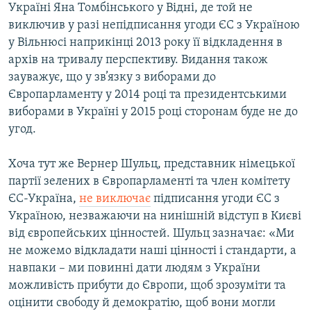
Україні Яна Томбінського у Відні, де той не
виключив у разі непідписання угоди ЄС з Україною
у Вільнюсі наприкінці 2013 року її відкладення в
архів на тривалу перспективу. Видання також
зауважує, що у зв’язку з виборами до
Європарламенту у 2014 році та президентськими
виборами в Україні у 2015 році сторонам буде не до
угод.
Хоча тут же Вернер Шульц, представник німецької
партії зелених в Європарламенті та член комітету
ЄС-Україна,
не виключає
підписання угоди ЄС з
Україною, незважаючи на нинішній відступ в Києві
від європейських цінностей. Шульц зазначає: «Ми
не можемо відкладати наші цінності і стандарти, а
навпаки – ми повинні дати людям з України
можливість прибути до Європи, щоб зрозуміти та
оцінити свободу й демократію, щоб вони могли