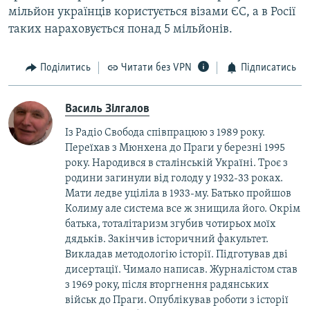
мільйон українців користується візами ЄС, а в Росії
таких нараховується понад 5 мільйонів.
Поділитись
Читати без VPN
Підписатись
Василь Зілгалов
Із Радіо Свобода співпрацюю з 1989 року.
Переїхав з Мюнхена до Праги у березні 1995
року. Народився в сталінській Україні. Троє з
родини загинули від голоду у 1932-33 роках.
Мати ледве уціліла в 1933-му. Батько пройшов
Колиму але система все ж знищила його. Окрім
батька, тоталітаризм згубив чотирьох моїх
дядьків. Закінчив історичний факультет.
Викладав методологію історії. Підготував дві
дисертації. Чимало написав. Журналістом став
з 1969 року, після вторгнення радянських
військ до Праги. Опублікував роботи з історії