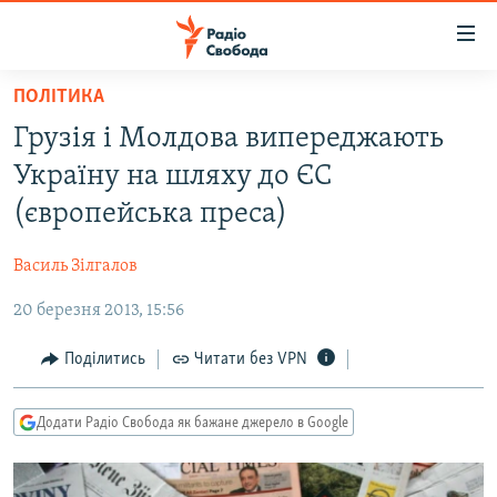
Доступність
посилання
Перейти
ПОЛІТИКА
до
РАДІО СВОБОДА – 70 РОКІВ
Грузія і Молдова випереджають
основного
ВСЕ ЗА ДОБУ
матеріалу
Україну на шляху до ЄС
СТАТТІ
Перейти
(європейська преса)
до
ВІЙНА
ПОЛІТИКА
основної
Василь Зілгалов
РОСІЙСЬКА «ФІЛЬТРАЦІЯ»
ЕКОНОМІКА
навігації
Перейти
20 березня 2013, 15:56
ДОНБАС.РЕАЛІЇ
СУСПІЛЬСТВО
до
КРИМ.РЕАЛІЇ
КУЛЬТУРА
Поділитись
Читати без VPN
пошуку
ТИ ЯК?
СПОРТ
Додати Радіо Свобода як бажане джерело в Google
СХЕМИ
УКРАЇНА
КИТАЙ.ВИКЛИКИ
СВІТ