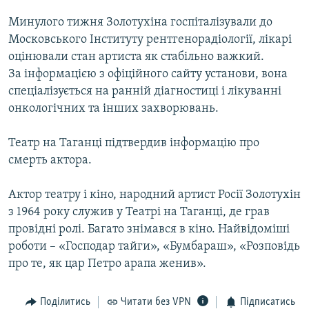
МУЛЬТИМЕДІА
Минулого тижня Золотухіна госпіталізували до
ФОТО
Московського Інституту рентгенорадіології, лікарі
оцінювали стан артиста як стабільно важкий.
СПЕЦПРОЄКТИ
За інформацією з офіційного сайту установи, вона
ПОДКАСТИ
спеціалізується на ранній діагностиці і лікуванні
онкологічних та інших захворювань.
КРИМ РЕАЛІЇ
РУС
Театр на Таганці підтвердив інформацію про
смерть актора.
УКР
КТАТ
Актор театру і кіно, народний артист Росії Золотухін
з 1964 року служив у Театрі на Таганці, де грав
провідні ролі. Багато знімався в кіно. Найвідоміші
ДОЛУЧАЙСЯ!
роботи – «Господар тайги», «Бумбараш», «Розповідь
про те, як цар Петро арапа женив».
Поділитись
Читати без VPN
Підписатись