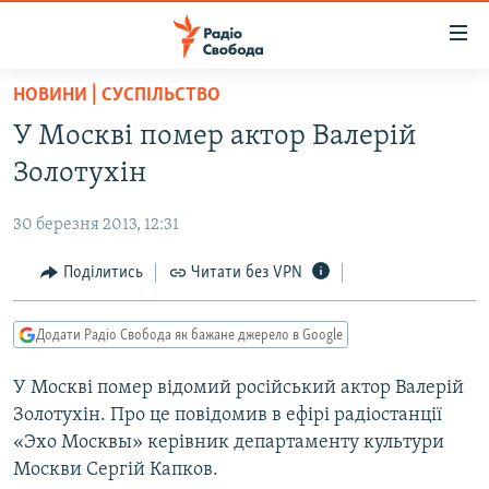
Доступність
посилання
Перейти
НОВИНИ | СУСПІЛЬСТВО
до
РАДІО СВОБОДА – 70 РОКІВ
У Москві помер актор Валерій
основного
ВСЕ ЗА ДОБУ
матеріалу
Золотухін
СТАТТІ
Перейти
до
30 березня 2013, 12:31
ВІЙНА
ПОЛІТИКА
основної
РОСІЙСЬКА «ФІЛЬТРАЦІЯ»
Поділитись
Читати без VPN
ЕКОНОМІКА
навігації
Перейти
ДОНБАС.РЕАЛІЇ
СУСПІЛЬСТВО
до
Додати Радіо Свобода як бажане джерело в Google
КРИМ.РЕАЛІЇ
КУЛЬТУРА
пошуку
У Москві помер відомий російський актор Валерій
ТИ ЯК?
СПОРТ
Золотухін. Про це повідомив в ефірі радіостанції
СХЕМИ
УКРАЇНА
«Эхо Москвы» керівник департаменту культури
Москви Сергій Капков.
КИТАЙ.ВИКЛИКИ
СВІТ