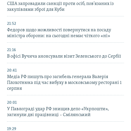
США запровадили санкції проти осіб, пов’язаних із
закупівлями зброї для Куби
21:52
Федоров щодо можливості повернутися на посаду
міністра оборони: на сьогодні немає чіткого «ні»
21:16
В офісі Вучича анонсували візит Зеленського до Сербії
20:41
Медіа РФ пишуть про загибель генерала Валерія
Плохотнюка під час вибуху в московському ресторані 1
серпня
20:01
У Павлограді удар РФ знищив депо «Укрпошти»,
загинули дві працівниці – Смілянський
19:29