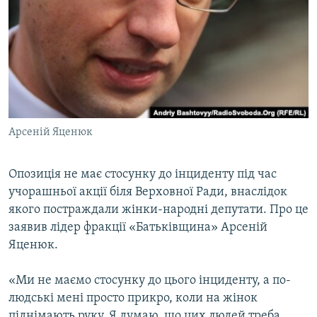
КИТАЙ.ВИКЛИКИ
МУЛЬТИМЕДІА
ФОТО
СПЕЦПРОЄКТИ
ПОДКАСТИ
Арсеній Яценюк
КРИМ РЕАЛІЇ
РУС
Опозиція не має стосунку до інциденту під час
учорашньої акції біля Верховної Ради, внаслідок
УКР
якого постраждали жінки-народні депутати. Про це
КТАТ
заявив лідер фракції «Батьківщина» Арсеній
Яценюк.
ДОЛУЧАЙСЯ!
«Ми не маємо стосунку до цього інциденту, а по-
людські мені просто прикро, коли на жінок
піднімають руку. Я думаю, що цих людей треба