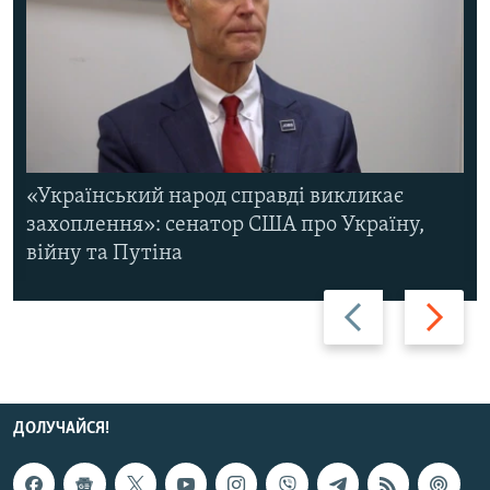
«Український народ справді викликає
захоплення»: сенатор США про Україну,
війну та Путіна
Назад
Вперед
ДОЛУЧАЙСЯ!