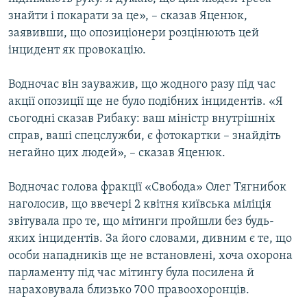
знайти і покарати за це», – сказав Яценюк,
заявивши, що опозиціонери розцінюють цей
Усі сайти RFE/RL
інцидент як провокацію.
Водночас він зауважив, що жодного разу під час
акції опозиції ще не було подібних інцидентів. «Я
сьогодні сказав Рибаку: ваш міністр внутрішніх
справ, ваші спецслужби, є фотокартки – знайдіть
негайно цих людей», – сказав Яценюк.
Водночас голова фракції «Свобода» Олег Тягнибок
наголосив, що ввечері 2 квітня київська міліція
звітувала про те, що мітинги пройшли без будь-
яких інцидентів. За його словами, дивним є те, що
особи нападників ще не встановлені, хоча охорона
парламенту під час мітингу була посилена й
нараховувала близько 700 правоохоронців.