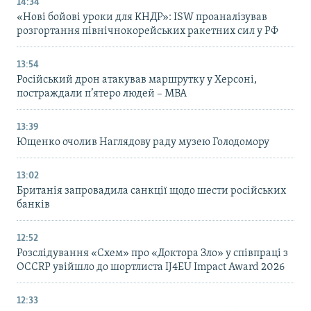
14:34
«Нові бойові уроки для КНДР»: ISW проаналізував
розгортання північнокорейських ракетних сил у РФ
13:54
Російський дрон атакував маршрутку у Херсоні,
постраждали п’ятеро людей – МВА
13:39
Ющенко очолив Наглядову раду музею Голодомору
13:02
Британія запровадила санкції щодо шести російських
банків
12:52
Розслідування «Схем» про «Доктора Зло» у співпраці з
OCCRP увійшло до шортлиста IJ4EU Impact Award 2026
12:33