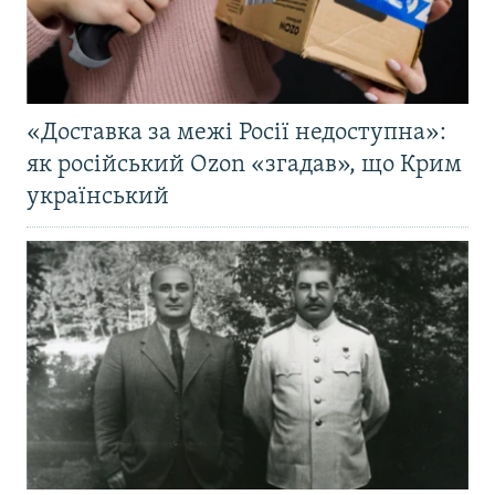
«Доставка за межі Росії недоступна»:
як російський Ozon «згадав», що Крим
український