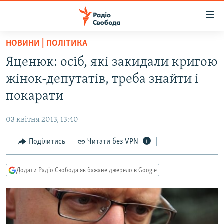
Доступність
посилання
Перейти
НОВИНИ | ПОЛІТИКА
до
РАДІО СВОБОДА – 70 РОКІВ
Яценюк: осіб, які закидали кригою
основного
ВСЕ ЗА ДОБУ
матеріалу
жінок-депутатів, треба знайти і
СТАТТІ
Перейти
покарати
до
ВІЙНА
ПОЛІТИКА
основної
03 квітня 2013, 13:40
РОСІЙСЬКА «ФІЛЬТРАЦІЯ»
ЕКОНОМІКА
навігації
Перейти
Поділитись
Читати без VPN
ДОНБАС.РЕАЛІЇ
СУСПІЛЬСТВО
до
КРИМ.РЕАЛІЇ
КУЛЬТУРА
пошуку
Додати Радіо Свобода як бажане джерело в Google
ТИ ЯК?
СПОРТ
СХЕМИ
УКРАЇНА
ПРИАЗОВ’Я
СВІТ