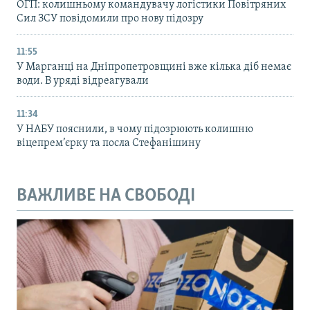
ОГП: колишньому командувачу логістики Повітряних
Сил ЗСУ повідомили про нову підозру
11:55
У Марганці на Дніпропетровщині вже кілька діб немає
води. В уряді відреагували
11:34
У НАБУ пояснили, в чому підозрюють колишню
віцепрем’єрку та посла Стефанішину
ВАЖЛИВЕ НА СВОБОДІ