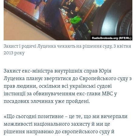
МУЛЬТИМЕДІА
ФОТО
СПЕЦПРОЄКТИ
ПОДКАСТИ
Захист і родичі Луценка чекають на рішення суду, 3 квітня
2013 року
КРИМ РЕАЛІЇ
РУС
Захист екс-міністра внутрішніх справ Юрія
УКР
Луценка планує звертатися до Європейського суду з
КТАТ
прав людини, оскільки всі українські судові
інстанції за обвинуваченням екс-глави МВС у
ДОЛУЧАЙСЯ!
посадових злочинах уже пройдені.
«Що сьогодні позитивне – це те, що ми вичерпали
можливості національного захисту й ми це
рішення направимо до європейського суду й