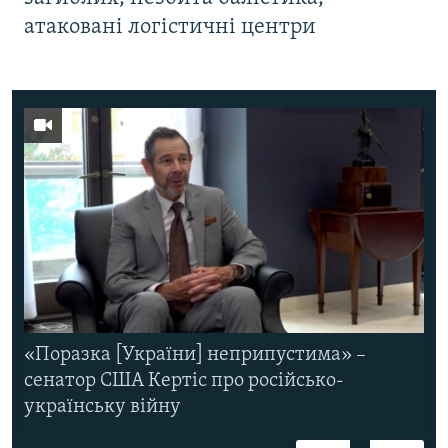
атаковані логістичні центри
«Поразка [України] неприпустима» –
сенатор США Кертіс про російсько-
українську війну