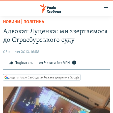
Доступність
посилання
Перейти
НОВИНИ | ПОЛІТИКА
до
РАДІО СВОБОДА – 70 РОКІВ
Адвокат Луценка: ми звертаємося
основного
ВСЕ ЗА ДОБУ
матеріалу
до Страсбурзького суду
СТАТТІ
Перейти
до
03 квітня 2013, 16:58
ВІЙНА
ПОЛІТИКА
основної
РОСІЙСЬКА «ФІЛЬТРАЦІЯ»
Поділитись
Читати без VPN
ЕКОНОМІКА
навігації
Перейти
ДОНБАС.РЕАЛІЇ
СУСПІЛЬСТВО
до
Додати Радіо Свобода як бажане джерело в Google
КРИМ.РЕАЛІЇ
КУЛЬТУРА
пошуку
ТИ ЯК?
СПОРТ
СХЕМИ
УКРАЇНА
КИТАЙ.ВИКЛИКИ
СВІТ