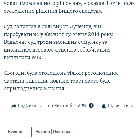
чекатимемо на його рішення», – сказав Фомін після
Усі сайти RFE/RL
оголошення рішення Вищого спецсуду.
Суд залишив у силі вирок Луценку, він
перебуватиме у в’язниці до кінця 2014 року.
Водночас суд трохи зменшив суму, яку за
цивільним позовом Луценко зобов’язаний
виплатити МВС.
Сьогодні була оголошена тільки резолютивна
частина рішення, повний текст якого буде
оприлюднений 8 квітня.
Поділитись
Читати без VPN
Підписатись
Новини
Новини | Політика